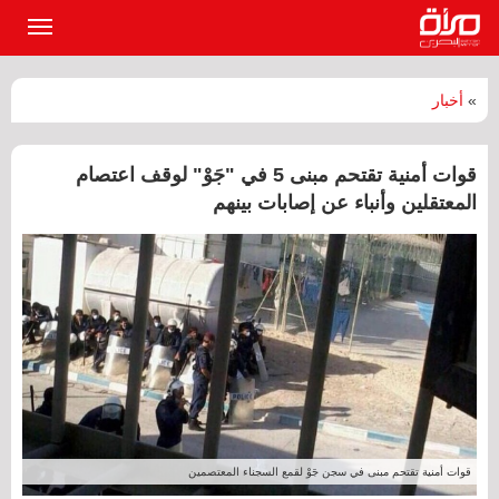
القائمة
الرئيسي
»
أخبار
قوات أمنية تقتحم مبنى 5 في "جَوْ" لوقف اعتصام
المعتقلين وأنباء عن إصابات بينهم
قوات أمنية تقتحم مبنى في سجن جَوْ لقمع السجناء المعتصمين