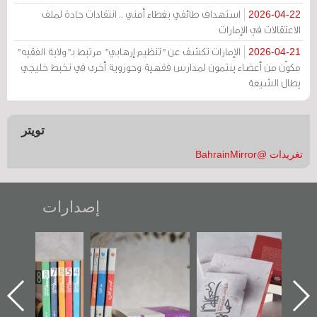
استهداف طائفي بغطاء أمني .. انتقادات حادة لملف
2026-04-22
الاعتقالات في الإمارات
الإمارات تكشف عن "تنظيم إرهابي" مرتبط بـ"ولاية الفقيه"
2026-04-21
مكوّن من أعضاء ينتمون لمدارس فقهية وحوزوية أخرى في تخبط خليجي
يطال الشيعة
تويتر
تغريدات @BahrainMirror
إصدارات
"حماة الباب الأخير":
تصنيف موضوعي
"مرآة البحرين"
الإصدار الأول عن
للوثائق البريطانية
تصدر حصاد
اعتصام الدراز
يقدمه «مركز أوال»
الساحات 2019
ه
وأحداث ساحة
في سلسلة من 5
الفداء لمركز أوال
كتب