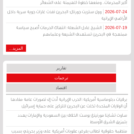
أكبر المحرمات.. ومنعها خطوة للهيمنة على الشعائر
وول ستريت جورنال: البحرين نفذت غارات جوية سرية داخل
2026-07-24
الأراضي الإيرانية
الشيخ عادل الشعلة: انتهاك الحرمات أصبح سياسة
2026-07-19
ممنهجة في البحرين تستهدف الشيعة وعلماءهم
المزيد...
تقارير
ترجمات
اقتصاد
برقيات دبلوماسية أمريكية: الحرب الإيرانية أدت إلى تصورات عامة مفادها
أن الولايات المتحدة تخلت عن البحرين للتركيز على حماية إسرائيل
ساوث تشاينا مورنينغ بوست: الخلاف بين السعودية والإمارات يهدد
بتمزيق الشرق الأوسط
منظمة حقوقية تطالب بفرض عقوبات أمريكية على وزير بحريني بسبب