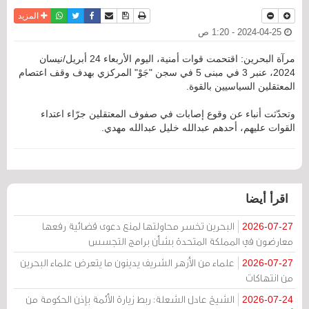
نسخة للطباعة
حفظ الموضوع
فيسبوك
تويتر
أرسل الى صديق
واتساب
المزيد
2024-04-25 - 1:20 ص
مرآة البحرين: اقتحمت قوات أمنية، اليوم الأربعاء 24 أبريل/نيسان
2024، عنبر 3 في مبنى 5 في سجن "جَوْ" المركزي بهدف وقف اعتصام
المعتقلين السياسيين بالقوة.
وتحدّثت أنباء عن وقوع إصابات في صفوف المعتقلين جرّاء اعتداء
القوات عليهم، أحدهم عبدالله خليل عبدالله مهدي.
اقرأ أيضا
البحرين تخسر محاولتها لمنع دعوى قضائية رفعها
2026-07-27
معارضون في المملكة المتحدة بشأن برامج التجسس
علماء من الأزهر الشريف يدينون ما يتعرض علماء البحرين
2026-07-27
من انتهاكات
الشيخ عادل الشعلة: ربط زيارة الأئمة بإذن الحكومة من
2026-07-24