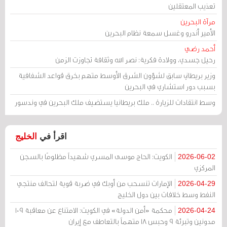
تعذيب المعتقلين
مرآة البحرين
الأمير أندرو وغسل سمعة نظام البحرين
أحمد رضي
رحيل جسدي، وولادة فكرية: نصر الله وثقافة تجاوزت الزمن
وزير بريطاني سابق لشؤون الشرق الأوسط متهم بخرق قواعد الشفافية
بسبب دور استشاري في البحرين
وسط انتقادات للزيارة .. ملك بريطانيا يستضيف ملك البحرين في وندسور
اقرأ في
الخليج
الكويت: الحاج موسى المسري شهيداً مظلومًا بالسجن
2026-06-02
المركزي
الإمارات تنسحب من أوبك في ضربة قوية لتحالف منتجي
2026-04-29
النفط وسط خلافات بين دول الخليج
محكمة «أمن الدولة» في الكويت: الامتناع عن معاقبة 109
2026-04-24
مدونين وتبرئة 9 وحبس 18 متهماً بالتعاطف مع إيران