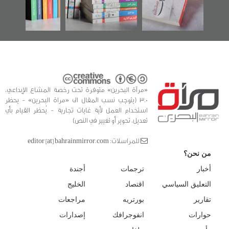
للدراسات والتوثيق
«مرآة البحرين» متوفرة تحت رخصة المشاع الإبداعي،
3.0 (يتوجب نسب المقال الى «مراة البحرين» - يحظر
استخدام العمل لأية غايات تجارية - يُحظر القيام بأي
تعديل، تحوير أو تغيير في النص)
للمراسلات: editor [at] bahrainmirror.com
من نحن؟
أخبار
ترجمات
أجندة
التعليق السياسي
اقتصاد
الخليج
تقارير
بورتريه
مراجعات
حوارات
انفوجرافك
إصدارات