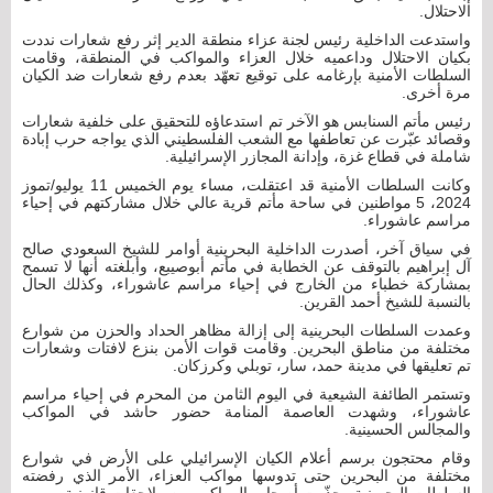
الاحتلال.
واستدعت الداخلية رئيس لجنة عزاء منطقة الدير إثر رفع شعارات نددت
بكيان الاحتلال وداعميه خلال العزاء والمواكب في المنطقة، وقامت
السلطات الأمنية بإرغامه على توقيع تعهّد بعدم رفع شعارات ضد الكيان
مرة أخرى.
رئيس مأتم السنابس هو الآخر تم استدعاؤه للتحقيق على خلفية شعارات
وقصائد عبّرت عن تعاطفها مع الشعب الفلسطيني الذي يواجه حرب إبادة
شاملة في قطاع غزة، وإدانة المجازر الإسرائيلية.
وكانت السلطات الأمنية قد اعتقلت، مساء يوم الخميس 11 يوليو/تموز
2024، 5 مواطنين في ساحة مأتم قرية عالي خلال مشاركتهم في إحياء
مراسم عاشوراء.
في سياق آخر، أصدرت الداخلية البحرينية أوامر للشيخ السعودي صالح
آل إبراهيم بالتوقف عن الخطابة في مأتم أبوصيبع، وأبلغته أنها لا تسمح
بمشاركة خطباء من الخارج في إحياء مراسم عاشوراء، وكذلك الحال
بالنسبة للشيخ أحمد القرين.
وعمدت السلطات البحرينية إلى إزالة مظاهر الحداد والحزن من شوارع
مختلفة من مناطق البحرين. وقامت قوات الأمن بنزع لافتات وشعارات
تم تعليقها في مدينة حمد، سار، توبلي وكرزكان.
وتستمر الطائفة الشيعية في اليوم الثامن من المحرم في إحياء مراسم
عاشوراء، وشهدت العاصمة المنامة حضور حاشد في المواكب
والمجالس الحسينية.
وقام محتجون برسم أعلام الكيان الإسرائيلي على الأرض في شوارع
مختلفة من البحرين حتى تدوسها مواكب العزاء، الأمر الذي رفضته