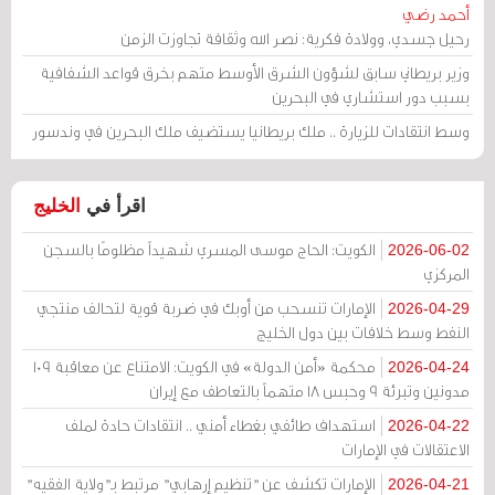
أحمد رضي
رحيل جسدي، وولادة فكرية: نصر الله وثقافة تجاوزت الزمن
وزير بريطاني سابق لشؤون الشرق الأوسط متهم بخرق قواعد الشفافية
بسبب دور استشاري في البحرين
وسط انتقادات للزيارة .. ملك بريطانيا يستضيف ملك البحرين في وندسور
اقرأ في
الخليج
الكويت: الحاج موسى المسري شهيداً مظلومًا بالسجن
2026-06-02
المركزي
الإمارات تنسحب من أوبك في ضربة قوية لتحالف منتجي
2026-04-29
النفط وسط خلافات بين دول الخليج
محكمة «أمن الدولة» في الكويت: الامتناع عن معاقبة 109
2026-04-24
مدونين وتبرئة 9 وحبس 18 متهماً بالتعاطف مع إيران
استهداف طائفي بغطاء أمني .. انتقادات حادة لملف
2026-04-22
الاعتقالات في الإمارات
الإمارات تكشف عن "تنظيم إرهابي" مرتبط بـ"ولاية الفقيه"
2026-04-21