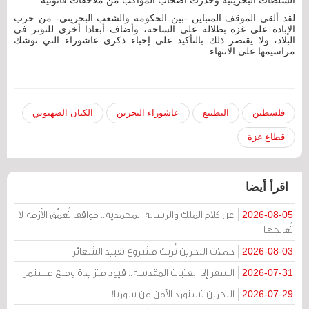
السلطات البحرينية وحذّرت أصحاب المواكب من ملاحقات قانونية.
لقد ألقى الموقف المتباين -بين الحكومة والشعب البحريني- من حرب
الإبادة على غزة بظلاله على الساحة، وأضاف أبعادا أخرى للتوتر في
البلاد، ولا يقتصر ذلك بالتأكيد على إحياء ذكرى عاشوراء التي توشك
مراسيمها على الانتهاء.
فلسطين
التطبيع
عاشوراء البحرين
الكيان الصهيوني
قطاع غزة
اقرأ أيضا
عن كلام الملك والرسالة المحمدية.. مواقف تُعمّق الأزمة لا
2026-08-05
تُعالجها
حملات البحرين تُربك مشروع تقييد الشعائر
2026-08-03
السفر إلى العتبات المقدسة.. قيود متزايدة ومنع مستمر
2026-07-31
البحرين تستورد الأمن من سوريا!
2026-07-29