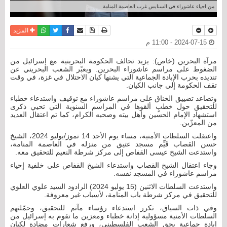
من احياء عاشوراء في السنابس غرب العاصمة المنامة
نسخة للطباعة
حفظ الموضوع
فيسبوك
تويتر
أرسل الى صديق
واتساب
المزيد
2024-07-15 - 11:00 م
مرآة البحرين (خاص): يزيد تحالف الحكومة البحرينية مع إسرائيل من
الضغوط على مراسم عاشوراء البحرين. ويعبّر الشعب البحريني عن
تنديده بحرب الإبادة الجماعية التي يشنها كيان الاحتلال في غزة، في وقت
تقف الحكومة إلى جانب الكيان.
وتصاعد تضييق الخناق على مراسم عاشوراء مع توقيف واستدعاء خطباء
للتحقيق حول خطبٍ ألقوها في المراسم السنوية التي تحيي ذكرى
استشهاد الإمام الحسين وأهل بيته وصحبه الكرام، كما تم اعتقال العديد
من المعزّين.
واعتقلت السلطات الأمنية، مساء يوم الأحد 14 تموز/يوليو 2024، الشيخ
حسن القصاب قَيِّم مسجد عتيق من منزله في العاصمة المنامة،
واستدعت الشيخ عيسى القفاص إلى مركز شرطة النعيم للتحقيق معه.
وجاء اعتقال الشيخ القصاب واستدعاء الشيخ القفاص على خلفية إحياء
مراسم عاشوراء في المسجد نفسه.
واستدعت السلطات الاثنين (15 يوليو 2024) الرادود السيد علوي العلوي
للتحقيق في مركز شرطة باب المنامة، لأسباب غير معروفة.
وفي ذات السياق، تكرر استدعاء رؤساء مآتم للتحقيق، وحمّلتهم
السلطات الأمنية مسؤولية إدانة خطباء ومعزين ما تقوم به إسرائيل من
إبادة جماعية بحق الشعب الفلسطيني، ورفع شعارات مضادة لكيان