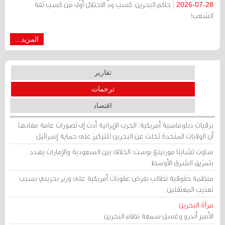
حاكم البحرين: كسب ودّ الاحتلال أوْلى من كسب ثقة
2026-07-28
الشعب!
المزيد...
تقارير
ترجمات
اقتصاد
برقيات دبلوماسية أمريكية: الحرب الإيرانية أدت إلى تصورات عامة مفادها
أن الولايات المتحدة تخلت عن البحرين للتركيز على حماية إسرائيل
ساوث تشاينا مورنينغ بوست: الخلاف بين السعودية والإمارات يهدد
بتمزيق الشرق الأوسط
منظمة حقوقية تطالب بفرض عقوبات أمريكية على وزير بحريني بسبب
تعذيب المعتقلين
مرآة البحرين
الأمير أندرو وغسل سمعة نظام البحرين