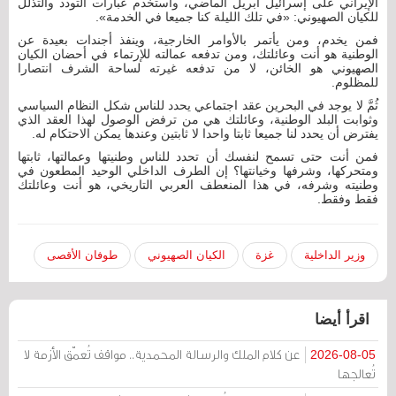
الإيراني على إسرائيل أبريل الماضي، واستخدم عبارات التودد والتذلل
للكيان الصهيوني: «في تلك الليلة كنا جميعا في الخدمة».
فمن يخدم، ومن يأتمر بالأوامر الخارجية، وينفذ أجندات بعيدة عن
الوطنية هو أنت وعائلتك، ومن تدفعه عمالته للإرتماء في أحضان الكيان
الصهيوني هو الخائن، لا من تدفعه غيرته لساحة الشرف انتصارا
للمظلوم.
ثُمَّ لا يوجد في البحرين عقد اجتماعي يحدد للناس شكل النظام السياسي
وثوابت البلد الوطنية، وعائلتك هي من ترفض الوصول لهذا العقد الذي
يفترض أن يحدد لنا جميعا ثابتا واحدا لا ثابتين وعندها يمكن الاحتكام له.
فمن أنت حتى تسمح لنفسك أن تحدد للناس وطنيتها وعمالتها، ثابتها
ومتحركها، وشرفها وخيانتها؟ إن الطرف الداخلي الوحيد المطعون في
وطنيته وشرفه، في هذا المنعطف العربي التاريخي، هو أنت وعائلتك
فقط وفقط.
وزير الداخلية
غزة
الكيان الصهيوني
طوفان الأقصى
اقرأ أيضا
عن كلام الملك والرسالة المحمدية.. مواقف تُعمّق الأزمة لا
2026-08-05
تُعالجها