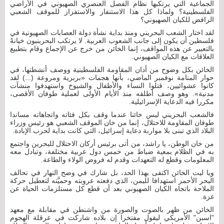
الجماعية التي يرتكبها نظام الفصل العنصري الصهيوني في الأراضي
الفلسطينية؟ ولماذا كل هذا الاستنفار والاستفزاز للموقف الشعبي
الرافض للكيان الصهيوني؟
لقد اختار الشعب البحريني ومنذ بداية نشأة دولة العصابات الصهيونية في
فلسطين أن يكون إلى جانب الشعوب العربية. لا يرتكب البحرينيون خيانةً
بالتعبير عن هذه المواقف، إنما الخائن من خرج عن الإجماع وقام بتطبيع
العلاقات مع الكيان الصهيوني.
الخائن بكل وضوح من أدان المقاومة الفلسطينية ووصف أنشطتها، في
حوار المنامة نوفمبر الماضي، بأنها هجمات «بربرية ومروعة (...) لقد
كانوا عشوائيين، قتلوا النساء والأطفال والشيوخ واستهدفوا منشآت
مدنية». وهو وصف أطلقه منذ الأيام الأولى لعملية طوفان الأقصى،
مكررا فيه الدعاية الإسرائيلية.
فالشعب البحريني ليس خائنا عندما وقف بكل فئاته واتجاهاته مساندا
طوفان المقاومة للاحتلال، إنما من خان الموقف الشعبي هو رئيس وزراء
البلاد الذي تبنى بلا مواربة دعاية إسرائيل، التي كانت بداية لحرب الإبادة.
من خان الوطن، يا راشد، من أتى برئيس أركان الاحتلال للبحرين واجتمع
به في الظلام بمعية ضباط من خمس دول عربية مختلفة، وتبادل معه
المعلومات وقطع له التعهدات وقدم له فروض الولاء والطاعة.
ويا ليت الخائن اكتفى بهذا الحد، بل شارك في وضح النهار في تحالف
البحر الأحمر استهدافا لليمن، الذي دفعته عروبته وحميَّته لتعطيل حركة
الملاحة باتجاه الكيان الصهيوني بعد أن قطع كل مستلزمات الحياة عن
غزة.
الخائن من ظهر بالصوت والصورة من واشنطن في مقابلة مع معهد
"اسبن" الأمريكي ليقول مفتخرا إن بلاده شاركت في عرقلة الهجوم