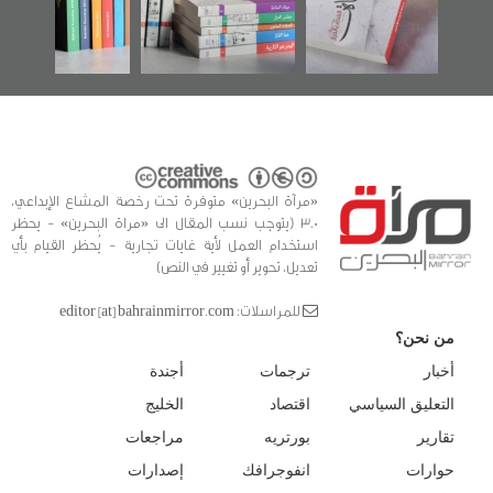
الفداء لمركز أوال
كتب
للدراسات والتوثيق
«مرآة البحرين» متوفرة تحت رخصة المشاع الإبداعي،
3.0 (يتوجب نسب المقال الى «مراة البحرين» - يحظر
استخدام العمل لأية غايات تجارية - يُحظر القيام بأي
تعديل، تحوير أو تغيير في النص)
للمراسلات: editor [at] bahrainmirror.com
من نحن؟
أخبار
ترجمات
أجندة
التعليق السياسي
اقتصاد
الخليج
تقارير
بورتريه
مراجعات
حوارات
انفوجرافك
إصدارات