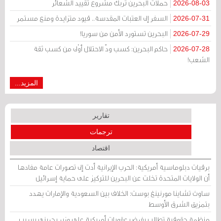
حملات البحرين تُربك مشروع تقييد الشعائر
2026-08-03
السفر إلى العتبات المقدسة.. قيود متزايدة ومنع مستمر
2026-07-31
البحرين تستورد الأمن من سوريا!
2026-07-29
حاكم البحرين: كسب ودّ الاحتلال أوْلى من كسب ثقة
2026-07-28
الشعب!
المزيد...
تقارير
ترجمات
اقتصاد
برقيات دبلوماسية أمريكية: الحرب الإيرانية أدت إلى تصورات عامة مفادها
أن الولايات المتحدة تخلت عن البحرين للتركيز على حماية إسرائيل
ساوث تشاينا مورنينغ بوست: الخلاف بين السعودية والإمارات يهدد
بتمزيق الشرق الأوسط
منظمة حقوقية تطالب بفرض عقوبات أمريكية على وزير بحريني بسبب