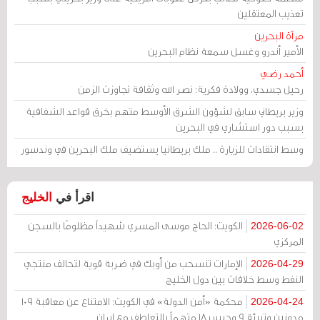
تعذيب المعتقلين
مرآة البحرين
الأمير أندرو وغسل سمعة نظام البحرين
أحمد رضي
رحيل جسدي، وولادة فكرية: نصر الله وثقافة تجاوزت الزمن
وزير بريطاني سابق لشؤون الشرق الأوسط متهم بخرق قواعد الشفافية
بسبب دور استشاري في البحرين
وسط انتقادات للزيارة .. ملك بريطانيا يستضيف ملك البحرين في وندسور
اقرأ في
الخليج
الكويت: الحاج موسى المسري شهيداً مظلومًا بالسجن
2026-06-02
المركزي
الإمارات تنسحب من أوبك في ضربة قوية لتحالف منتجي
2026-04-29
النفط وسط خلافات بين دول الخليج
محكمة «أمن الدولة» في الكويت: الامتناع عن معاقبة 109
2026-04-24
مدونين وتبرئة 9 وحبس 18 متهماً بالتعاطف مع إيران