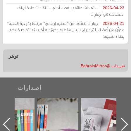
استهداف طائفي بغطاء أمني .. انتقادات حادة لملف
2026-04-22
الاعتقالات في الإمارات
الإمارات تكشف عن "تنظيم إرهابي" مرتبط بـ"ولاية الفقيه"
2026-04-21
مكوّن من أعضاء ينتمون لمدارس فقهية وحوزوية أخرى في تخبط خليجي
يطال الشيعة
تويتر
تغريدات @BahrainMirror
إصدارات
"حماة الباب الأخير":
تصنيف موضوعي
"مرآة البحرين"
الإصدار الأول عن
للوثائق البريطانية
تصدر حصاد
اعتصام الدراز
يقدمه «مركز أوال»
الساحات 2019
ه
وأحداث ساحة
في سلسلة من 5