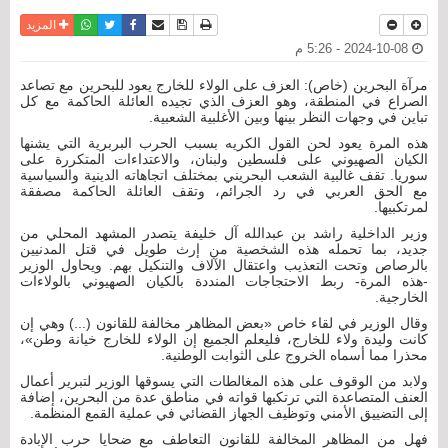
نسخة للطباعة
حفظ الموضوع
فيسبوك
تويتر
أرسل الى صديق
واتساب
المزيد
2024-10-08 - 5:26 م
مرآة البحرين (خاص): العزف على الولاء للخارج يعود للبحرين مع تصاعد
الصراع في المنطقة، وهو العزف الذي تجيده العائلة الحاكمة مع كل
تباين في وجهات النظر بينها وبين الأغلبية الشعبية.
هذه المرة يعود لحن القول الكريه بسبب الحرب البربرية التي يشنها
الكيان الصهيوني على فلسطين ولبنان، والاعتداءات المتكررة على
سوريا. تقف غالبية الشعب البحريني بمختلف اتجاهاته الدينية والسياسية
مع الحق العربي في رد الجرائم، وتقف العائلة الحاكمة مصفقة
لمرتكبيها.
وزير الداخلية راشد بن عبدالله آل خليفة يتصدر المشهد المحلي من
جديد، بما تحمله هذه الشخصية من إرث طويل في قتل المدنيين
بالرصاص وتحت التعذيب واعتقال الآلاف والتنكيل بهم. ويحاول الوزير
-هذه المرة- ربط الاحتجاجات المنددة بالكيان الصهيوني بالولاءات
الخارجية.
وقال الوزير في لقاء خاص «بعض المظاهر مخالفة للقانون (...) وهي إن
كانت وليدة ولاء للخارج، فليعلم الجميع إن الولاء للخارج خيانة وطن»،
محذرا مما أسماه الخروج على الثوابت الوطنية.
ولابد من الوقوف على هذه المغالطات التي يسوقها الوزير لتبرير أعمال
العنف المتصاعدة التي ترتكبها قواته في مناطق عدة من البحرين، إضافة
إلى التضييق الأمني وتوظيف الجهاز القضائي في عملية القمع المنظمة.
فهل من المظاهر المخالفة للقانون التعاطف مع ضحايا حرب الإبادة