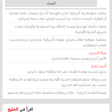
اقتصاد
برقيات دبلوماسية أمريكية: الحرب الإيرانية أدت إلى تصورات عامة مفادها
أن الولايات المتحدة تخلت عن البحرين للتركيز على حماية إسرائيل
ساوث تشاينا مورنينغ بوست: الخلاف بين السعودية والإمارات يهدد
بتمزيق الشرق الأوسط
منظمة حقوقية تطالب بفرض عقوبات أمريكية على وزير بحريني بسبب
تعذيب المعتقلين
مرآة البحرين
الأمير أندرو وغسل سمعة نظام البحرين
أحمد رضي
رحيل جسدي، وولادة فكرية: نصر الله وثقافة تجاوزت الزمن
وزير بريطاني سابق لشؤون الشرق الأوسط متهم بخرق قواعد الشفافية
بسبب دور استشاري في البحرين
وسط انتقادات للزيارة .. ملك بريطانيا يستضيف ملك البحرين في وندسور
اقرأ في
الخليج