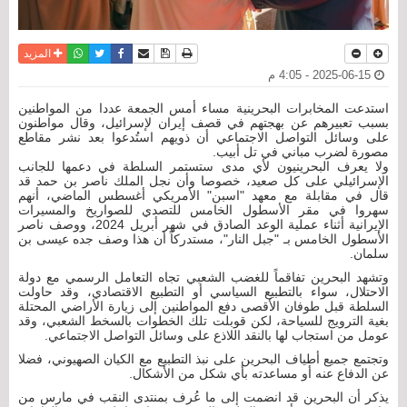
نسخة للطباعة
حفظ الموضوع
فيسبوك
تويتر
أرسل الى صديق
واتساب
المزيد
2025-06-15 - 4:05 م
استدعت المخابرات البحرينية مساء أمس الجمعة عددا من المواطنين
بسبب تعبيرهم عن بهجتهم في قصف إيران لإسرائيل، وقال مواطنون
على وسائل التواصل الاجتماعي أن ذويهم استُدعوا بعد نشر مقاطع
مصورة لضرب مباني في تل أبيب.
ولا يعرف البحرينيون لأي مدى ستستمر السلطة في دعمها للجانب
الإسرائيلي على كل صعيد، خصوصا وأن نجل الملك ناصر بن حمد قد
قال في مقابلة مع معهد "اسبن" الأمريكي أغسطس الماضي، أنهم
سهروا في مقر الأسطول الخامس للتصدي للصواريخ والمسيرات
الإيرانية أثناء عملية الوعد الصادق في شهر أبريل 2024، ووصف ناصر
الأسطول الخامس بـ "جبل النار"، مستدركاً أن هذا وصف جده عيسى بن
سلمان.
وتشهد البحرين تفاقماً للغضب الشعبي تجاه التعامل الرسمي مع دولة
الاحتلال، سواء بالتطبيع السياسي أو التطبيع الاقتصادي، وقد حاولت
السلطة قبل طوفان الأقصى دفع المواطنين إلى زيارة الأراضي المحتلة
بغية الترويج للسياحة، لكن قوبلت تلك الخطوات بالسخط الشعبي، وقد
عومل من استجاب لها بالنقد اللاذع على وسائل التواصل الاجتماعي.
وتجتمع جميع أطياف البحرين على نبذ التطبيع مع الكيان الصهيوني، فضلا
عن الدفاع عنه أو مساعدته بأي شكل من الأشكال.
يذكر أن البحرين قد انضمت إلى ما عُرف بمنتدى النقب في مارس من