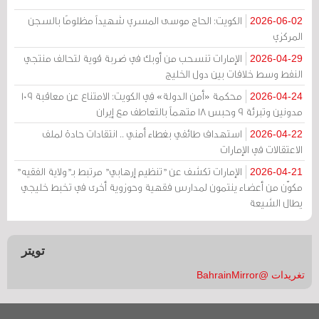
الكويت: الحاج موسى المسري شهيداً مظلومًا بالسجن
2026-06-02
المركزي
الإمارات تنسحب من أوبك في ضربة قوية لتحالف منتجي
2026-04-29
النفط وسط خلافات بين دول الخليج
محكمة «أمن الدولة» في الكويت: الامتناع عن معاقبة 109
2026-04-24
مدونين وتبرئة 9 وحبس 18 متهماً بالتعاطف مع إيران
استهداف طائفي بغطاء أمني .. انتقادات حادة لملف
2026-04-22
الاعتقالات في الإمارات
الإمارات تكشف عن "تنظيم إرهابي" مرتبط بـ"ولاية الفقيه"
2026-04-21
مكوّن من أعضاء ينتمون لمدارس فقهية وحوزوية أخرى في تخبط خليجي
يطال الشيعة
تويتر
تغريدات @BahrainMirror