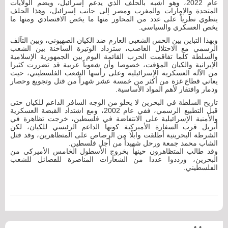
عام 2022، وهو أشبه بالحلف الذي يدعم إسرائيل، ويضم الولايات
المتحدة والإمارات والمغرب ومصر إلى جانب إسرائيل، وهذا الحلف
ينطوي نظرياً على عدد من المحاور منها ما يخص الاقتصادي ومنها ما
يخص العسكري والسياسي.
وبهذا التباين بين الحس الشعبي العارم ضد الكيان الصهيوني، وبين التآلف
الرسمي مع الاحتلال الغاصب، ستزداد الوتيرة الساخنة بين الشعب
والسلطة كلما تفاقمت الحرب القائمة اليوم بين الجمهورية الإسلامية
الإيرانية والكيان المؤقت، خصوصا وأن شعوباً عربية قد تضررت كثيرا
من الآلة العسكرية الإسرائيلية وعلى رأسها الشعب الفلسطيني، حيث
يعاني قطاع غزة من أكثر من خمسة عشر شهراً من قتل وتجويع وحصار
ودمار وافتقار لأهم المواد الأساسية.
تاريخ السلطة في البحرين لا يخلو من الوجه السافر الداعم للكيان حتى
قبل التطبيع الرسمي، ففي عام 2002، ومع اشتداد القبضة العسكرية
والأمنية الإسرائيلية على الانتفاضة في فلسطين، خرجت تظاهرة في
أبريل قرب السفارة الأميركية كونها الداعم الرئيسي للكيان، لكن
الشرطة البحرينية أطلقت وابلًا من الرصاص على المتظاهرين، وقد قتل
الشاب محمد جمعة ورحل شهيداً من أجل فلسطين.
وقد طالب المتظاهرون حينها بخروج الأسطول الخامس الأميركي من
البحرين، ورددوا عددا من الشعارات المناصرة للفصائل للشعب
الفلسطيني.