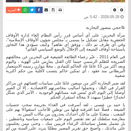
نسخة للطباعة
حفظ الموضوع
فيسبوك
تويتر
أرسل الى صديق
واتساب
المزيد
2026-05-28 - 5:42 ص
📝حجي منصور البحارنة
مرآة البحرين: على أي أساس قرر رأس النظام إلغاء إدارة الأوقاف
الجعفرية مقابل تشكيل ما يسمى بـ"مجلس شؤون الأوقاف الإسلامية"،
وفي أي ظرف تم ذلك ، ووفق أي تفاهم؟ وكيف سيؤدي هذا التجاوز
باستباحة أوقاف الشيعة إلى الإخلالٌ بالوضع السياسي القائم؟
في العام 2011 ، عبّر زعماء الطائفة الشيعية في البحرين عن مخالفتهم
الصريحة للظلم الرسمي حينما كان القتل يمارس على الهوية ، واليوم
وبعد أكثر من 15 عامًا عاد الحاكم للتمادي ، مخلًا بتوازنٍ رسمه الاستعمار
البريطاني منذ عقود ، أي تمكين حاكم ينتسب لأقلية من حكم أكثرية
شعبية.
لقد صبر البحارنة أكثر من سبعين عامًا على سياسات إقصائهم عن مراكز
القرار في البلاد ، وتحملوا أساليب محاصرتهم الاقتصادية ، إلا أن الصبر
أوصلنا إلى اليوم الذي تُمس فيه مسائلهم الوجودية ، الأمر الذي شكّل
انحدارًا خطيرًا سيهدد لا محالة استقرار الحكم.
يا حمد بن عيسى ، لقد أسرفت في العداء بجريمة سحب جنسيات
الشيعة ، فضلًا عما اقترفته قبلها من توطينٍ للأجانب استقواءًا بهم على
الشعب ، متعديًا على ما كان أجدادك يحذرون من مآلات المس به.
معارضة سلطتك لم تعد تقتصر اليوم على جمعيات سياسية وناشطين ،
بل تشمل بفضل سياساتك الرعناء قريبين منك ، وحتى ممن يجلسون
على مائدتك ، وأصبح حق تقرير المصير مطلبًا يتردد على ألسنة من لم