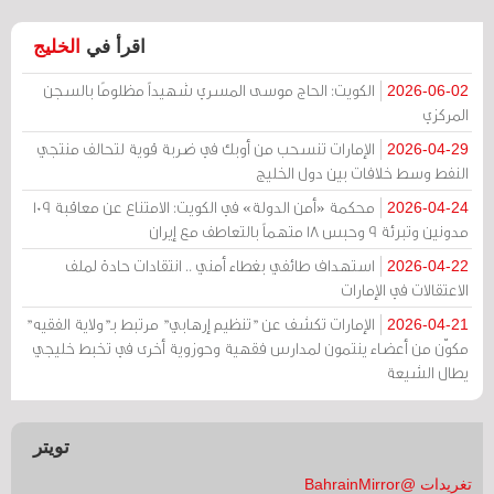
اقرأ في
الخليج
الكويت: الحاج موسى المسري شهيداً مظلومًا بالسجن
2026-06-02
المركزي
الإمارات تنسحب من أوبك في ضربة قوية لتحالف منتجي
2026-04-29
النفط وسط خلافات بين دول الخليج
محكمة «أمن الدولة» في الكويت: الامتناع عن معاقبة 109
2026-04-24
مدونين وتبرئة 9 وحبس 18 متهماً بالتعاطف مع إيران
استهداف طائفي بغطاء أمني .. انتقادات حادة لملف
2026-04-22
الاعتقالات في الإمارات
الإمارات تكشف عن "تنظيم إرهابي" مرتبط بـ"ولاية الفقيه"
2026-04-21
مكوّن من أعضاء ينتمون لمدارس فقهية وحوزوية أخرى في تخبط خليجي
يطال الشيعة
تويتر
تغريدات @BahrainMirror