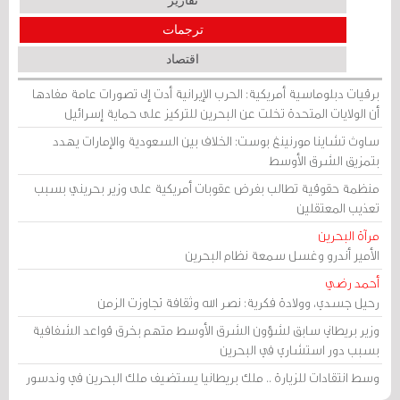
تقارير
ترجمات
اقتصاد
برقيات دبلوماسية أمريكية: الحرب الإيرانية أدت إلى تصورات عامة مفادها
أن الولايات المتحدة تخلت عن البحرين للتركيز على حماية إسرائيل
ساوث تشاينا مورنينغ بوست: الخلاف بين السعودية والإمارات يهدد
بتمزيق الشرق الأوسط
منظمة حقوقية تطالب بفرض عقوبات أمريكية على وزير بحريني بسبب
تعذيب المعتقلين
مرآة البحرين
الأمير أندرو وغسل سمعة نظام البحرين
أحمد رضي
رحيل جسدي، وولادة فكرية: نصر الله وثقافة تجاوزت الزمن
وزير بريطاني سابق لشؤون الشرق الأوسط متهم بخرق قواعد الشفافية
بسبب دور استشاري في البحرين
وسط انتقادات للزيارة .. ملك بريطانيا يستضيف ملك البحرين في وندسور