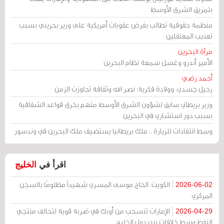
بتمزيق الشرق الأوسط
منظمة حقوقية تطالب بفرض عقوبات أمريكية على وزير بحريني بسبب
تعذيب المعتقلين
مرآة البحرين
الأمير أندرو وغسل سمعة نظام البحرين
أحمد رضي
رحيل جسدي، وولادة فكرية: نصر الله وثقافة تجاوزت الزمن
وزير بريطاني سابق لشؤون الشرق الأوسط متهم بخرق قواعد الشفافية
بسبب دور استشاري في البحرين
وسط انتقادات للزيارة .. ملك بريطانيا يستضيف ملك البحرين في وندسور
اقرأ في
الخليج
الكويت: الحاج موسى المسري شهيداً مظلومًا بالسجن
2026-06-02
المركزي
الإمارات تنسحب من أوبك في ضربة قوية لتحالف منتجي
2026-04-29
النفط وسط خلافات بين دول الخليج