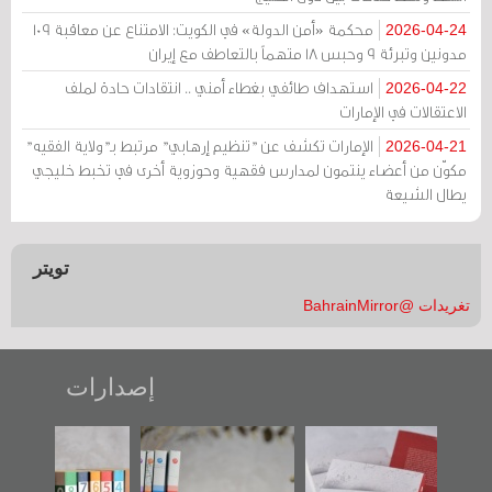
محكمة «أمن الدولة» في الكويت: الامتناع عن معاقبة 109
2026-04-24
مدونين وتبرئة 9 وحبس 18 متهماً بالتعاطف مع إيران
استهداف طائفي بغطاء أمني .. انتقادات حادة لملف
2026-04-22
الاعتقالات في الإمارات
الإمارات تكشف عن "تنظيم إرهابي" مرتبط بـ"ولاية الفقيه"
2026-04-21
مكوّن من أعضاء ينتمون لمدارس فقهية وحوزوية أخرى في تخبط خليجي
يطال الشيعة
تويتر
تغريدات @BahrainMirror
إصدارات
"حماة الباب الأخير":
تصنيف موضوعي
"مرآة البحرين"
الإصدار الأول عن
للوثائق البريطانية
تصدر حصاد