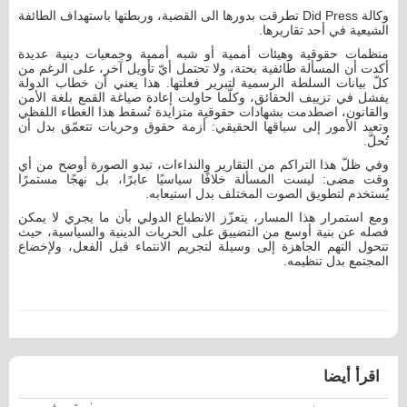
وكالة Did Press تطرقت بدورها الى القضية، وربطتها باستهداف الطائفة
الشيعية في أحد تقاريرها.
منظمات حقوقية وهيئات أممية أو شبه أممية وجمعيات دينية عديدة
أكدت أن المسألة طائفية بحتة، ولا تحتمل أيّ تأويل آخر، على الرغم من
كلّ بيانات السلطة الرسمية لتبرير فعلتها. هذا يعني أن خطاب الدولة
يفشل في تزييف الحقائق، وكلّما حاولت إعادة صياغة القمع بلغة الأمن
والقانون، اصطدمت بشهادات حقوقية متزايدة تُسقط هذا الغطاء اللفظي
وتعيد الأمور إلى سياقها الحقيقي: أزمة حقوق وحريات تتعمّق بدل أن
تُحلّ.
وفي ظلّ هذا التراكم من التقارير والنداءات، تبدو الصورة أوضح من أي
وقت مضى: ليست المسألة خلافًا سياسيًا عابرًا، بل نهجًا مستمرًا
يُستخدم لتطويق الصوت المختلف بدل استيعابه.
ومع استمرار هذا المسار، يتعزّز الانطباع الدولي بأن ما يجري لا يمكن
فصله عن بنية أوسع من التضييق على الحريات الدينية والسياسية، حيث
تتحول التهم الجاهزة إلى وسيلة لتجريم الانتماء قبل الفعل، ولإخضاع
المجتمع بدل تنظيمه.
اقرأ أيضا