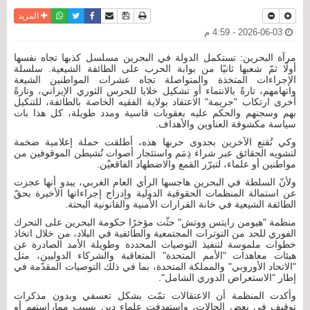
نسخة للطباعة
حفظ الموضوع
فيسبوك
تويتر
أرسل الى صديق
واتساب
المزيد
2026-06-03 - 4:59 م
مرآة البحرين: تستكمل الدولة في البحرين مسلسل كذبها تجاه نفسها
أولًا ثمّ شعبها ثانيًا من بوابة الحرب على الطائفة الشيعية. سلسلة
الإجراءات المتخذة والمتواصلة تجاه عشرات المواطنين الشيعة
واتهامهم، تارةً بالانتماء أو تشكيل خلايا للحرس الثوري الإيراني، وتارةً
أخرى ارتكاب "جريمة" الاعتقاد بولاية الفقيه الخاصة بالطائفة، للتنكيل
بهم وسجنهم والحكم عليه بعقوبات قاسية ومدد طويلة، كل هذا بات
سياسة مكشوفة العناوين والأهداف.
وكي تُقنع الآخرين بجدوى حربها هذه، أطلقت حملة إعلامية ضخمة
لتشويه الحقائق عبر شراء ذِمَم واستئجار أصوات تُشيطن الموقوفين من
مواطنين أو علماء، لتبرّر القمع والاضطهاد الفاقعيْن.
ولأنّ السلطة في البحرين هاجسها الرأي العام الغربي، يبدو أنها عجزت
عن استمالة المنظمات الحقوقية الدولية وإدراج إجراءاتها الأخيرة بحقّ
الطائفة الشيعية في خانة القرارات الأمنية والقانونية البحتة.
منظمة "هيومن رايتس ووتش" حثّت مؤخرًا حكومة البحرين على التحرك
الفوري للحد من التوترات المجتمعية والطائفية في البلاد، من خلال اتخاذ
خطوات ملموسة لتنفيذ التوصيات المحددة وطويلة الأمد الصادرة عن
هيئات معاهدات "الأمم المتحدة" المتعاقبة والشركاء الدوليين، مثل
"الاتحاد الأوروبي" والمملكة المتحدة، بما في ذلك التوصيات المقدّمة في
إطار "الاستعراض الدوري الشامل".
وأكدت المنظمة أن الاعتقالات تمّت بشكل تعسفي وبدون مذكرات
توقيف في بعض الحالات، واستهدفت علماء دين بسبب مماراستهم أو