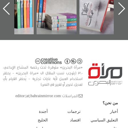
اعتصام الدراز
يقدمه «مركز أوال»
الساحات 2019
ه
وأحداث ساحة
في سلسلة من 5
الفداء لمركز أوال
كتب
للدراسات والتوثيق
«مرآة البحرين» متوفرة تحت رخصة المشاع الإبداعي،
3.0 (يتوجب نسب المقال الى «مراة البحرين» - يحظر
استخدام العمل لأية غايات تجارية - يُحظر القيام بأي
تعديل، تحوير أو تغيير في النص)
للمراسلات: editor [at] bahrainmirror.com
من نحن؟
أخبار
ترجمات
أجندة
التعليق السياسي
اقتصاد
الخليج