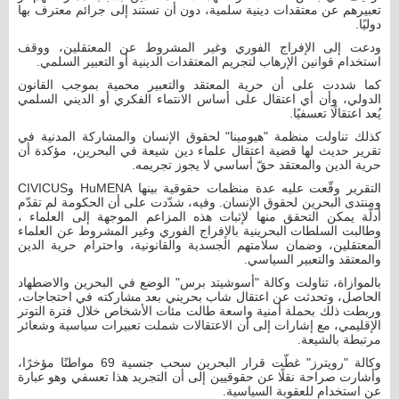
تعبيرهم عن معتقدات دينية سلمية، دون أن تستند إلى جرائم معترف بها
دوليًا.
ودعت إلى الإفراج الفوري وغير المشروط عن المعتقلين، ووقف
استخدام قوانين الإرهاب لتجريم المعتقدات الدينية أو التعبير السلمي.
كما شددت على أن حرية المعتقد والتعبير محمية بموجب القانون
الدولي، وأن أي اعتقال على أساس الانتماء الفكري أو الديني السلمي
يُعد اعتقالًا تعسفيًا.
كذلك تناولت منظمة "هيومينا" لحقوق الإنسان والمشاركة المدنية في
تقرير حديث لها قضية اعتقال علماء دين شيعة في البحرين، مؤكدة أن
حرية الدين والمعتقد حقّ أساسي لا يجوز تجريمه.
التقرير وقّعت عليه عدة منظمات حقوقية بينها HuMENA وCIVICUS
ومنتدى البحرين لحقوق الإنسان. وفيه، شدّدت على أن الحكومة لم تقدّم
أدلّة يمكن التحقق منها لإثبات هذه المزاعم الموجهة إلى العلماء ،
وطالبت السلطات البحرينية بالإفراج الفوري وغير المشروط عن العلماء
المعتقلين، وضمان سلامتهم الجسدية والقانونية، واحترام حرية الدين
والمعتقد والتعبير السياسي.
بالموازاة، تناولت وكالة "أسوشيتد برس" الوضع في البحرين والاضطهاد
الحاصل، وتحدثت عن اعتقال شاب بحريني بعد مشاركته في احتجاجات،
وربطت ذلك بحملة أمنية واسعة طالت مئات الأشخاص خلال فترة التوتر
الإقليمي، مع إشارات إلى أن الاعتقالات شملت تعبيرات سياسية وشعائر
مرتبطة بالشيعة.
وكالة "رويترز" غطّت قرار البحرين سحب جنسية 69 مواطنًا مؤخرًا،
وأشارت صراحة نقلًا عن حقوقيين إلى أن التجريد هذا تعسفي وهو عبارة
عن استخدام للعقوبة السياسية.