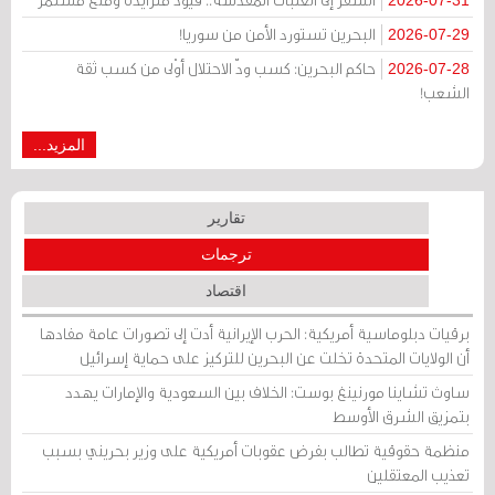
البحرين تستورد الأمن من سوريا!
2026-07-29
حاكم البحرين: كسب ودّ الاحتلال أوْلى من كسب ثقة
2026-07-28
الشعب!
المزيد...
تقارير
ترجمات
اقتصاد
برقيات دبلوماسية أمريكية: الحرب الإيرانية أدت إلى تصورات عامة مفادها
أن الولايات المتحدة تخلت عن البحرين للتركيز على حماية إسرائيل
ساوث تشاينا مورنينغ بوست: الخلاف بين السعودية والإمارات يهدد
بتمزيق الشرق الأوسط
منظمة حقوقية تطالب بفرض عقوبات أمريكية على وزير بحريني بسبب
تعذيب المعتقلين