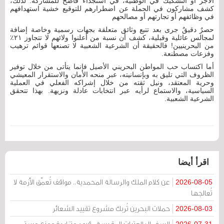
الأجر أو التشكيك في الوطنية، في استجداء فاضح للمشاركة. لذلك،
كشف مشاركون في الحملة عن اضطرارهم للتوقيع خشية استهدافهم
في وظائفهم أو تجارتهم أو مصالحهم
حصرٌ دقيقٌ جرى بعد تتبع وثائق متعلقة بجهات رسمية وخاصة إضافة
لمجالس عائلية وقبلية، كشف أن نسبة من أعلنوا ولائهم لا تتجاوز ٢١٪؜
من البحرينيين! فالحقيقة أن الشرعية الشعبية لا تصنعها قوائم ترهيب
وفزعات مصطنعة.
أما اكتساب حب المواطن البحريني الأصيل فإنما يتأتى من خلال توفير
الظروف التي تليق به وبإنسانيته، عبر منحه الأمان والاستقرار المعيشي
وحرية المعتقد، ونيل ثقته من خلال إشراكه الفعلي في العملية
السياسية، والاستماع لرأيه عبر انتخابات عادلة ونزيهة. بهذا تتحقق
الشرعية الشعبية.
اقرأ أيضا
عن كلام الملك والرسالة المحمدية.. مواقف تُعمّق الأزمة لا
2026-08-05
تُعالجها
حملات البحرين تُربك مشروع تقييد الشعائر
2026-08-03
السفر إلى العتبات المقدسة.. قيود متزايدة ومنع مستمر
2026-07-31