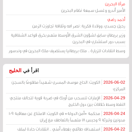
مرآة البحرين
الأمير أندرو وغسل سمعة نظام البحرين
أحمد رضي
رحيل جسدي، وولادة فكرية: نصر الله وثقافة تجاوزت الزمن
وزير بريطاني سابق لشؤون الشرق الأوسط متهم بخرق قواعد الشفافية
بسبب دور استشاري في البحرين
وسط انتقادات للزيارة .. ملك بريطانيا يستضيف ملك البحرين في وندسور
اقرأ في
الخليج
الكويت: الحاج موسى المسري شهيداً مظلومًا بالسجن
2026-06-02
المركزي
الإمارات تنسحب من أوبك في ضربة قوية لتحالف منتجي
2026-04-29
النفط وسط خلافات بين دول الخليج
محكمة «أمن الدولة» في الكويت: الامتناع عن معاقبة 109
2026-04-24
مدونين وتبرئة 9 وحبس 18 متهماً بالتعاطف مع إيران
استهداف طائفي بغطاء أمني .. انتقادات حادة لملف
2026-04-22