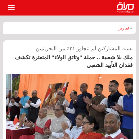
القائمة
الرئيسي
»
تقارير
نسبة المشاركين لم تتجاوز ٢١٪؜ من البحرينيين
ملك بلا شعبية .. حملة "وثائق الولاء" المتعثرة تكشف
فقدان التأييد الشعبي