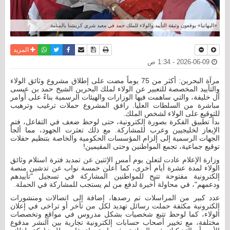
«البهاتيا» يوقعون وثيقة التأييد والولاء للملك حمد في معبد شري كريشنا بالمنامة
نسخة للطباعة
حفظ الموضوع
فيسبوك
تويتر
أرسل الى صديق
واتساب
المزيد
2026-06-09 - 1:34 ص
مرآة البحرين: أكثر من 75 يوماً مضت على إطلاق مشروع وثائق الولاء
والتأييد المخصصة للتعبير عن الولاء لملك البحرين الشيخ حمد بن عيسى
آل خليفة، والتي ساهمت فيها الوزارات والهيئات الرسمية بناءً على أوامر
مباشرة من السلطات العليا. رافق المشروع حملات ترغيب وترهيب
للتوقيع على الولاء لشخص الملك.
بدأ تطبيق الفكرة بصورة إلكترونية، حتى لوحظ ضعف في التفاعل، فتم
الإيعاز لخليجيين وعرب للمشاركة. مع ذلك تعثرت الجهود، مما ألجأ
الجهات الرسمية إلى إلزام المؤسسات الحكومية والخاصة بتنظيم حفلات
توقيع جماعية، تجمع المواطنين وحتى المقيمين!
وزارة الإعلام عادت لتعلن يوم أمس الإثتين عن تمديد فترة استلام وثائق
الولاء لمدة عشرة أيام أخرى، كما أعلن خمسة نواب عن تدشين منصة
إلكترونية مفتوحة تتيح للمواطنين المشاركة في تسجيل "تأييدهم
ودعمهم"، في محاولة أخيرة لدفع من لم يستجب للمشاركة في الحملة.
عدد كبير من المراسلات تم رصدها، إضافة إلى اتصالات ومنشورات
إلكترونية مكثفة حملت رسائل تهديد لكل من تأخر أو تراخى في إعلان
الولاء، كما لوحظ تتبع شخصيات بشكل مدروس في مواقع وتخصصات
مختلفة، مع تخيير أصحاب حسابات إلكترونية تجارية بين النشر مدفوع