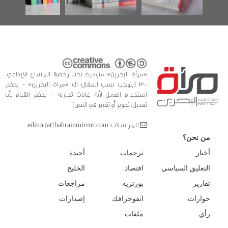
«مرآة البحرين» متوفرة تحت رخصة المشاع الإبداعي،
3.0 (يتوجب نسب المقال الى «مراة البحرين» - يحظر
استخدام العمل لأية غايات تجارية - يُحظر القيام بأي
تعديل، تحوير أو تغيير في النص)
للمراسلات: editor [at] bahrainmirror.com
من نحن؟
أخبار
ترجمات
أجندة
التعليق السياسي
اقتصاد
الخليج
تقارير
بورتريه
مراجعات
حوارات
انفوجرافك
إصدارات
رأي
ملفات