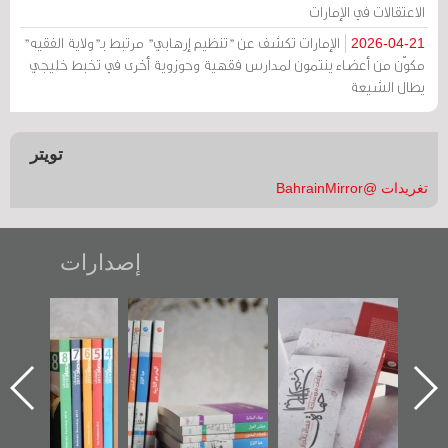
الاعتقالات في الإمارات
الإمارات تكشف عن "تنظيم إرهابي" مرتبط بـ"ولاية الفقيه"
2026-04-21
مكوّن من أعضاء ينتمون لمدارس فقهية وحوزوية أخرى في تخبط خليجي
يطال الشيعة
تويتر
تغريدات @BahrainMirror
إصدارات
"حماة الباب الأخير":
تصنيف موضوعي
"مرآة البحرين"
الإصدار الأول عن
للوثائق البريطانية
تصدر حصاد
اعتصام الدراز
يقدمه «مركز أوال»
الساحات 2019
ه
وأحداث ساحة
في سلسلة من 5
الفداء لمركز أوال
كتب
للدراسات والتوثيق