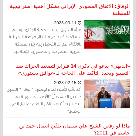
الوفاق: الاتفاق السعودي الإيراني يشكل أهمية استراتيجية
للمنطقة
2023-03-11
مرآة البحرين: رحبت جمعية الوفاق الوطني
الاسلامية كبرى جمعيات المعارضة البحرينية،
بالاتفاق الذي تم التوصل إليه بين المملكة
العربية السعودية والجمهورية الإسلامية
الإيرانية، الذي يقضي بإعادة العلاقات
الدبلوماسية بين البلدين وإعادة فتح
«الديهي» يدعو في ذكرى 14 فبراير لتصعيد الحراك ضد
السفارات والممثليات بينهما خلال مدة
التطبيع ويجدد التأكيد على الحاجة لـ «توافق دستوري»
شهرين.
2023-02-15
أكد نائب الأمين العام لجمعية "الوفاق" الشيخ
حسين الديهي أنَّ "الأزمة الدستورية في
البحرين بدأت بعد نقض النظام "ميثاق العمل
الوطني"
ماذا لو رفض الشيخ علي سلمان تلقّي اتصال حمد بن
جاسم في 2011؟