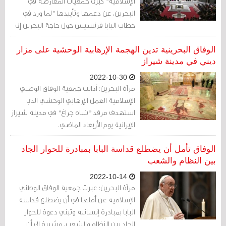
الإسلامية" كبرى جمعيات المعارضة في ​
البحرين​، عن دعمها وتأييدها "لما ورد في
خطاب ​البابا فرنسيس​ حول حاجة البحرين إلى
التنفيذ العملي لمجموعة القواعد والأسس
المرتبطة بالحريات ووقف التمييز واحترام ​
الوفاق البحرينية تدين الهجمة الإرهابية الوحشية على مزار
حقوق الإنسان​".
ديني في مدينة شيراز
2022-10-30
مرآة البحرين: أدانت جمعية الوفاق الوطني
الإسلامية العمل الإرهابي الوحشي الذي
استهدف مرقد "شاه جراغ" في مدينة شيراز
الإيرانية يوم الأربعاء الماضي.
الوفاق تأمل أن يضطلع قداسة البابا بمبادرة للحوار الجاد
بين النظام والشعب
2022-10-14
مرآة البحرين: عبرت جمعية الوفاق الوطني
الإسلامية عن أملها في أن يضطلع قداسة
البابا بمبادرة إنسانية وتبني دعوة للحوار
الجاد بين النظام والشعب، مشيرة إلى أن