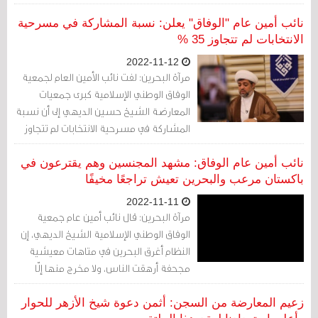
نوفمبر / تشرين الثاني.
نائب أمين عام "الوفاق" يعلن: نسبة المشاركة في مسرحية
الانتخابات لم تتجاوز 35 %
2022-11-12
مرآة البحرين: لفت نائب الأمين العام لجمعية
الوفاق الوطني الإسلامية كبرى جمعيات
المعارضة الشيخ حسين الديهي إلى أن نسبة
المشاركة في مسرحية الانتخابات لم تتجاوز
35 %، رغم الإجبار والتخويف والترهيب
الرسمي لاجبار الجميع على المشاركة
نائب أمين عام الوفاق: مشهد المجنسين وهم يقترعون في
وشطب أعداد كبيرة.
باكستان مرعب والبحرين تعيش تراجعًا مخيفًا
2022-11-11
مرآة البحرين: قال نائب أمين عام جمعية
الوفاق الوطني الإسلامية الشيخ الديهي، إن
النظام أغرق البحرين في متاهات معيشية
مجحفة أرهقت الناس، ولا مخرج منها إلّا
بمشروع سياسيّ جاد لا ديكوري اعلاميّ يهدر
أموال الناس بعد فشل هذا النهج.
زعيم المعارضة من السجن: أثمن دعوة شيخ الأزهر للحوار