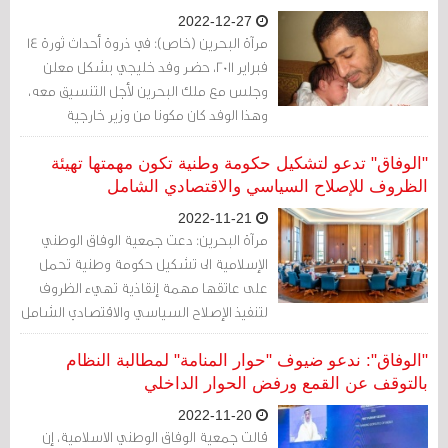
2022-12-27
مرآة البحرين (خاص): في ذروة أحداث ثورة 14
فبراير 2011، حضر وفد خليجي بشكل معلن
وجلس مع ملك البحرين لأجل التنسيق معه،
وهذا الوفد كان مكونا من وزير خارجية
السعودية السابق الراحل سعود الفيصل،
ووزير الخارجية القطري آنذاك حمد بن جاسم.
"الوفاق" تدعو لتشكيل حكومة وطنية تكون مهمتها تهيئة
الظروف للإصلاح السياسي والاقتصادي الشامل
2022-11-21
مرآة البحرين: دعت جمعية الوفاق الوطني
الإسلامية الى تشكيل حكومة وطنية تحمل
على عاتقها مهمة إنقاذية تهيء الظروف
لتنفيذ الإصلاح السياسي والاقتصادي الشامل
في البحرين التي تعيش تحت مجموعة كبيرة
من الأزمات غير المسبوقة.
"الوفاق": ندعو ضيوف "حوار المنامة" لمطالبة النظام
بالتوقف عن القمع ورفض الحوار الداخلي
2022-11-20
قالت جمعية الوفاق الوطني الاسلامية، إن