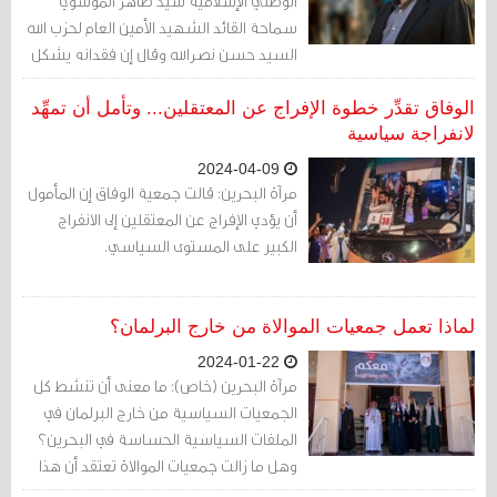
الوطني الإسلامية سيّد طاهر الموسوي
سماحة القائد الشهيد الأمين العام لحزب الله
السيد حسن نصرالله وقال إن فقدانه يشكل
زلزالاً للجميع وعلى الجميع.
الوفاق تقدِّر خطوة الإفراج عن المعتقلين... وتأمل أن تمهِّد
لانفراجة سياسية
2024-04-09
مرآة البحرين: قالت جمعية الوفاق إن المأمول
أن يؤدي الإفراج عن المعتقلين إلى الانفراج
الكبير على المستوى السياسي.
لماذا تعمل جمعيات الموالاة من خارج البرلمان؟
2024-01-22
مرآة البحرين (خاص): ما معنى أن تنشط كل
الجمعيات السياسية من خارج البرلمان في
الملفات السياسية الحساسة في البحرين؟
وهل ما زالت جمعيات الموالاة تعتقد أن هذا
البرلمان يمكن أن يكون جزءا من أي حل؟