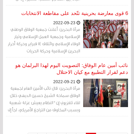
التسامح الحقيقي مفقود في البلاد.
6 قوى معارضة بحرينية تتّحد على مقاطعة الانتخابات
2022-09-23
مرآة البحرين: أعلنت جمعية الوفاق الوطني
الإسلامية وجمعية العمل الإسلامي وتيار
الوفاء الإسلامي وائتلاف 14 فبراير وحركة أحرار
البحرين الإسلامية وحركة الحريات
والديمقراطية (حق) مقاطعتها للانتخابات
النيابية والبلدية المقرّرة من قبل النظام في 12
نائب أمين عام الوفاق: التصويت اليوم لهذا البرلمان هو
نوفمبر.
دعم لقرار التطبيع مع كيان الاحتلال
2022-09-21
مرآة البحرين: قال نائب الأمين العام لجمعية
الوفاق سماحة الشيخ حسين الديهي خلال
لقاء تلفزيوني إن "النظام يعيش عزلة شعبية
وبسبب المخاوف من التراجع الأمريكي، لجأ إلى
الحماية الصهيونية وبهذا باعوا الوطن
وأغرقوه وهددوا مصالحه".