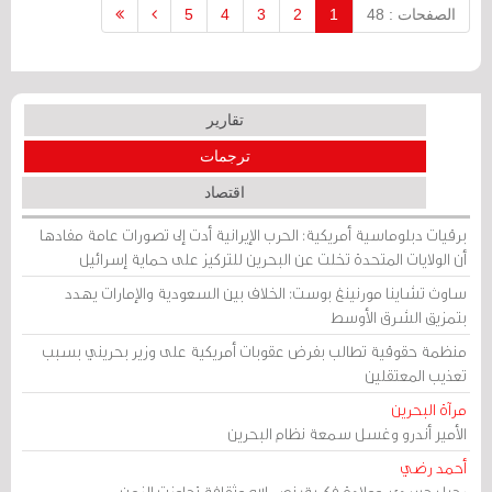
الصفحات : 48
1
2
3
4
5
تقارير
ترجمات
اقتصاد
برقيات دبلوماسية أمريكية: الحرب الإيرانية أدت إلى تصورات عامة مفادها
أن الولايات المتحدة تخلت عن البحرين للتركيز على حماية إسرائيل
ساوث تشاينا مورنينغ بوست: الخلاف بين السعودية والإمارات يهدد
بتمزيق الشرق الأوسط
منظمة حقوقية تطالب بفرض عقوبات أمريكية على وزير بحريني بسبب
تعذيب المعتقلين
مرآة البحرين
الأمير أندرو وغسل سمعة نظام البحرين
أحمد رضي
رحيل جسدي، وولادة فكرية: نصر الله وثقافة تجاوزت الزمن