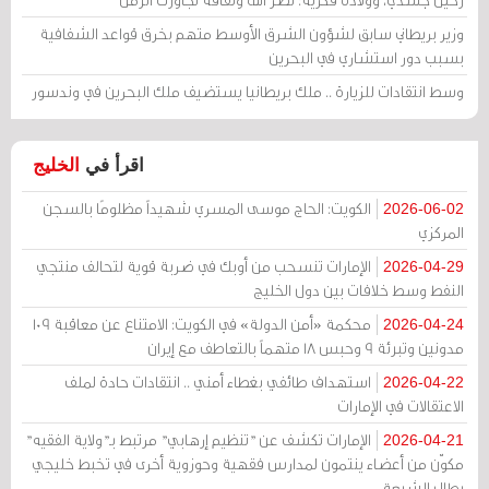
وزير بريطاني سابق لشؤون الشرق الأوسط متهم بخرق قواعد الشفافية
بسبب دور استشاري في البحرين
وسط انتقادات للزيارة .. ملك بريطانيا يستضيف ملك البحرين في وندسور
اقرأ في
الخليج
الكويت: الحاج موسى المسري شهيداً مظلومًا بالسجن
2026-06-02
المركزي
الإمارات تنسحب من أوبك في ضربة قوية لتحالف منتجي
2026-04-29
النفط وسط خلافات بين دول الخليج
محكمة «أمن الدولة» في الكويت: الامتناع عن معاقبة 109
2026-04-24
مدونين وتبرئة 9 وحبس 18 متهماً بالتعاطف مع إيران
استهداف طائفي بغطاء أمني .. انتقادات حادة لملف
2026-04-22
الاعتقالات في الإمارات
الإمارات تكشف عن "تنظيم إرهابي" مرتبط بـ"ولاية الفقيه"
2026-04-21
مكوّن من أعضاء ينتمون لمدارس فقهية وحوزوية أخرى في تخبط خليجي
يطال الشيعة