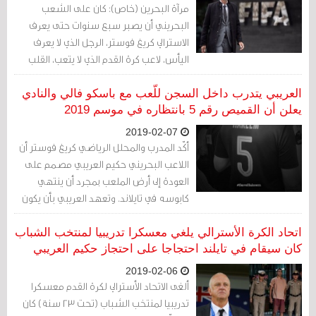
مرآة البحرين (خاص): كان على الشعب
البحريني أن يصبر سبع سنوات حتى يعرف
الاسترالي كريغ فوستر، الرجل الذي لا يعرف
اليأس، لاعب كرة القدم الذي لا يتعب، القلب
الشجاع الواثق، والإرادة الصلبة.
العريبي يتدرب داخل السجن للّعب مع باسكو فالي والنادي
يعلن أن القميص رقم 5 بانتظاره في موسم 2019
2019-02-07
أكّد المدرب والمحلل الرياضي كريغ فوستر أن
اللاعب البحريني حكيم العريبي مصمم على
العودة إلى أرض الملعب بمجرد أن ينتهي
كابوسه في تايلاند. وتعهد العريبي بأن يكون
جاهزًا للّعب مع فريق باسكو فالي في دوري
فيكتوريا بمجرد إطلاق سراحه.
اتحاد الكرة الأسترالي يلغي معسكرا تدريبيا لمنتخب الشباب
كان سيقام في تايلند احتجاجا على احتجاز حكيم العريبي
2019-02-06
ألغى الاتحاد الأسترالي لكرة القدم معسكرا
تدريبيا لمنتخب الشباب (تحت 23 سنة) كان