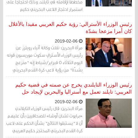
مخطّطا لإقامته في تايلند، وذلك احتجاجا على
استمرار احتجاز اللاعب البحريني حكيم
العريبي.
رئيس الوزراء الأسترالي: رؤية حكيم العريبي مقيدا بالأغلال
كان أمرا مزعجا بشدّة
2019-02-06
مرآة البحرين: نقلت وكالة أنباء رويترز عن
رئيس الوزراء الأسترالي سكوت موريسون قوله
اليوم الثلاثاء 5 فبراير/شباط إنه "منزعج
بشدّة" من رؤية لاعب كرة القدم البحريني
"حكيم العريبي" مقيّدا بالأغلال في تايلاند، وإنّه
قال لرئيس وزراء تايلند إن هذه مسألة
رئيس الوزراء التايلندي يخرج عن صمته في قضية حكيم
خطيرة بالنسبة للأستراليين.
العريبي: تايلند تعمل مع أستراليا والبحرين لإيجاد حل
2019-02-06
مرآة البحرين: قال رئيس الوزراء التايلاندي
«برايوث تشان أوشا» للصحافيين بأن عليهم
أن لا "يستبقوا النتائج" بشأن الحكم على لاعب
كرة القدم البحريني المحتجز حكيم العريبي
بعد يوم من جلسة المحكمة التي عقدت