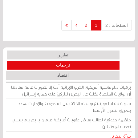
الصفحات : 2
1
2
تقارير
ترجمات
اقتصاد
برقيات دبلوماسية أمريكية: الحرب الإيرانية أدت إلى تصورات عامة مفادها
أن الولايات المتحدة تخلت عن البحرين للتركيز على حماية إسرائيل
ساوث تشاينا مورنينغ بوست: الخلاف بين السعودية والإمارات يهدد
بتمزيق الشرق الأوسط
منظمة حقوقية تطالب بفرض عقوبات أمريكية على وزير بحريني بسبب
تعذيب المعتقلين
مرآة البحرين