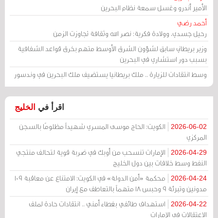
الأمير أندرو وغسل سمعة نظام البحرين
أحمد رضي
رحيل جسدي، وولادة فكرية: نصر الله وثقافة تجاوزت الزمن
وزير بريطاني سابق لشؤون الشرق الأوسط متهم بخرق قواعد الشفافية
بسبب دور استشاري في البحرين
وسط انتقادات للزيارة .. ملك بريطانيا يستضيف ملك البحرين في وندسور
اقرأ في
الخليج
الكويت: الحاج موسى المسري شهيداً مظلومًا بالسجن
2026-06-02
المركزي
الإمارات تنسحب من أوبك في ضربة قوية لتحالف منتجي
2026-04-29
النفط وسط خلافات بين دول الخليج
محكمة «أمن الدولة» في الكويت: الامتناع عن معاقبة 109
2026-04-24
مدونين وتبرئة 9 وحبس 18 متهماً بالتعاطف مع إيران
استهداف طائفي بغطاء أمني .. انتقادات حادة لملف
2026-04-22
الاعتقالات في الإمارات