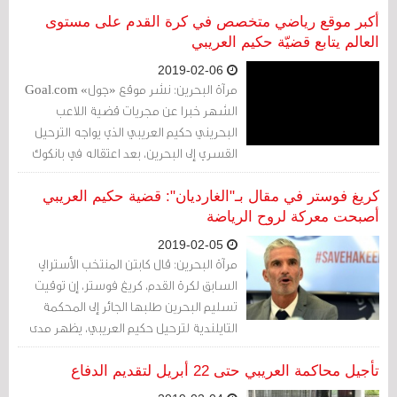
للنظر في قرار ترحيله إلى البحرين.
أكبر موقع رياضي متخصص في كرة القدم على مستوى
العالم يتابع قضيّة حكيم العريبي
2019-02-06
مرآة البحرين: نشر موقع «جول» Goal.com
الشهر خبرا عن مجريات قضية اللاعب
البحريني حكيم العريبي الذي يواجه الترحيل
القسري إلى البحرين، بعد اعتقاله في بانكوك
نهاية نوفمبر/تشرين الثاني 2018.
كريغ فوستر في مقال بـ"الغارديان": قضية حكيم العريبي
أصبحت معركة لروح الرياضة
2019-02-05
مرآة البحرين: قال كابتن المنتخب الأسترالي
السابق لكرة القدم، كريغ فوستر، إن توقيت
تسليم البحرين طلبها الجائر إلى المحكمة
التايلندية لترحيل حكيم العريبي، يظهر مدى
الاستخفاف الذي تتعامل به مع الرياضة
الدولية، في سخريتها من العدالة.
تأجيل محاكمة العريبي حتى 22 أبريل لتقديم الدفاع