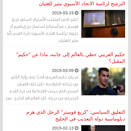
الترشح لرئاسة الاتحاد الآسيوي مثير للغثيان
2019-03-19
اعتبر كابتن المنتخب الأسترالي السابق كريغ
فوستر دعم أستراليا لسلمان بن إبراهيم آل
خليفة لرئاسة الاتحاد الآسيوي لكرة القدم بأنّه
مثير للغثيان.
حكيم العريبي حظي بالعالم إلى جانبه، ماذا عن "حكيم"
المقبل؟
2019-03-09
لم يكن حكيم العريبي قادرًا على رؤية الكثير
من زنزانته التايلاندية، لكن خلف قضبان
السجن التي حرمت اللاجئ ولاعب كرة القدم
البحريني من حريته، كان العالم في الخارج -من
أجله- يتغير بطريقة لم يكن ممكنًا له أبدًا
تصورها.
التعليق السياسي: "كريغ فوستر" الرجل الذي هزم
دبلوماسية دولة التعذيب في الخليج
2019-02-13