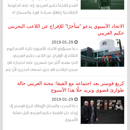
القدم اللاجئ حكيم العريبي، إنه على الحكومة
التايلاندية إطلاق سراحه فورا، والسماح له
بالعودة إلى زوجته وفريقه في أستراليا.
الاتحاد الآسيوي يدعو "متأخرًا" للإفراج عن اللاعب البحريني
حكيم العريبي
2019-01-29
دعا مسؤولو الاتحاد الآسيوي لكرة القدم اليوم
الثلاثاء إلى الإفراج عن اللاعب حكيم العريبي،
الذي مضى أكثر من شهرين على احتجازه في
سجن تايلاندي في حين تسعى البحرين لأن يتم
تسليمه إليها.
كريغ فوستر بعد اجتماعه مع الفيفا: محنة العريبي حالة
طوارئ قصوى ونريد حلًا هذا الأسبوع
2019-01-29
دعا المدرب والمحلل الإيطالي كريغ فوستر إلى
إيجاد حل لقضية حكيم العريبي قبل نهاية
الأسبوع.