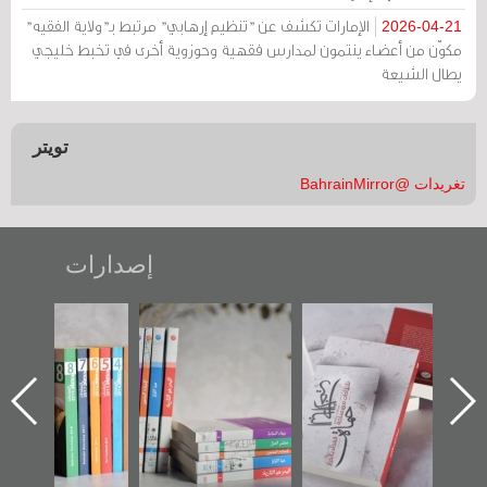
الإمارات تكشف عن "تنظيم إرهابي" مرتبط بـ"ولاية الفقيه"
2026-04-21
مكوّن من أعضاء ينتمون لمدارس فقهية وحوزوية أخرى في تخبط خليجي
يطال الشيعة
تويتر
تغريدات @BahrainMirror
إصدارات
لأخير":
تصنيف موضوعي
"مرآة البحرين"
«وطن عكر»
أول عن
للوثائق البريطانية
تصدر حصاد
جديدة لم
دراز
يقدمه «مركز أوال»
الساحات 2019
عسكري تص
احة
في سلسلة من 5
«مرآة الب
ز أوال
كتب
لتوثيق