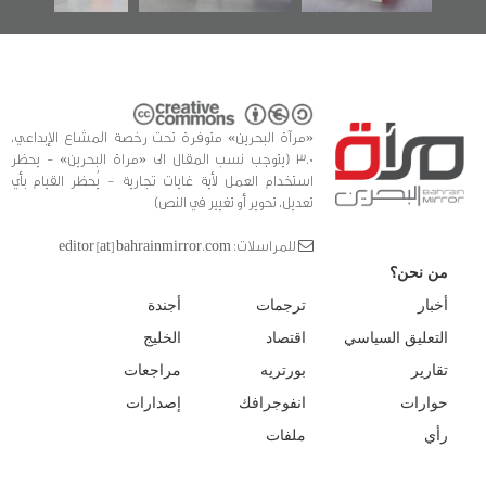
«مرآة البحرين» متوفرة تحت رخصة المشاع الإبداعي،
3.0 (يتوجب نسب المقال الى «مراة البحرين» - يحظر
استخدام العمل لأية غايات تجارية - يُحظر القيام بأي
تعديل، تحوير أو تغيير في النص)
للمراسلات: editor [at] bahrainmirror.com
من نحن؟
أخبار
ترجمات
أجندة
التعليق السياسي
اقتصاد
الخليج
تقارير
بورتريه
مراجعات
حوارات
انفوجرافك
إصدارات
رأي
ملفات