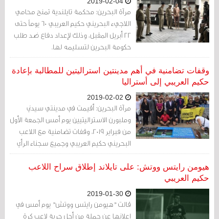
2019-02-04
مرآة البحرين: محكمة تايلندية تمنح محامي
اللاجيء البحريني حكيم العريبي 60 يوماً حتى
22 أبريل المقبل، وذلك لإعداد دفاع ضد طلب
حكومة البحرين لتسليمه لها.
وقفات تضامنية في أهم مدينتين استراليتين للمطالبة بإعادة
حكيم العريبي إلى أستراليا
2019-02-02
مرآة البحرين: أقيمت في مدينتي سيدني
وملبورن الاستراليتيين يوم أمس الجمعة الأول
من فبراير 2019، وقفات تضامنية مع اللاعب
البحريني حكيم العريبي وجميع سجناء الرأي
في البحرين.
هيومن رايتس ووتش: على تايلاند إطلاق سراح اللاعب
حكيم العريبي
2019-01-30
قالت "هيومن رايتس ووتش" يوم أمس في
إعلانها عن حملة من أجل حرية لاعب كرة