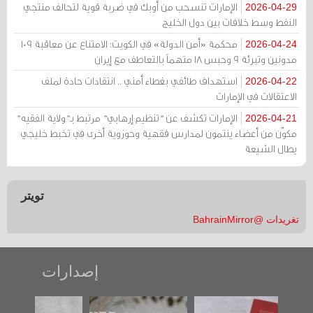
الإمارات تنسحب من أوبك في ضربة قوية لتحالف منتجي
2026-04-29
النفط وسط خلافات بين دول الخليج
محكمة «أمن الدولة» في الكويت: الامتناع عن معاقبة 109
2026-04-24
مدونين وتبرئة 9 وحبس 18 متهماً بالتعاطف مع إيران
استهداف طائفي بغطاء أمني .. انتقادات حادة لملف
2026-04-22
الاعتقالات في الإمارات
الإمارات تكشف عن "تنظيم إرهابي" مرتبط بـ"ولاية الفقيه"
2026-04-21
مكوّن من أعضاء ينتمون لمدارس فقهية وحوزوية أخرى في تخبط خليجي
يطال الشيعة
تويتر
تغريدات @BahrainMirror
إصدارات
"حماة الباب الأخير":
تصنيف موضوعي
"مرآة البحرين"