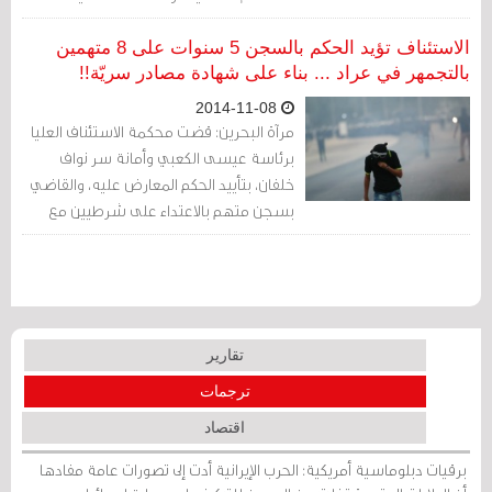
بمنطقة عراد، مؤكدا أن الأهالي يرفضون بناء
المجمع الذي سيزيد من الاختناقات المرورية
الاستئناف تؤيد الحكم بالسجن 5 سنوات على 8 متهمين
في المنطقة
بالتجمهر في عراد ... بناء على شهادة مصادر سريّة!!
2014-11-08
مرآة البحرين: قضت محكمة الاستئناف العليا
برئاسة عيسى الكعبي وأمانة سر نواف
خلفان، بتأييد الحكم المعارض عليه، والقاضي
بسجن متهم بالاعتداء على شرطيين مع
آخرين مدة 5 سنوات.
تقارير
ترجمات
اقتصاد
برقيات دبلوماسية أمريكية: الحرب الإيرانية أدت إلى تصورات عامة مفادها