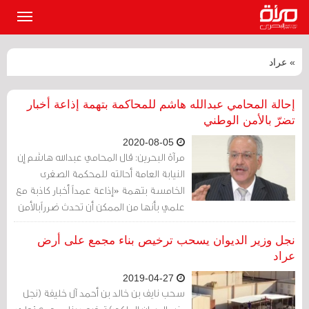
القائمة
الرئيسي
» عراد
إحالة المحامي عبدالله هاشم للمحاكمة بتهمة إذاعة أخبار
تضرّ بالأمن الوطني
2020-08-05
مرآة البحرين: قال المحامي عبدالله هاشم إن
النيابة العامة أحالته للمحكمة الصغرى
الخامسة بتهمة «إذاعة عمداً أخبار كاذبة مع
علمي بأنها من الممكن أن تحدث ضرراًبالأمن
الوطني والنظام العام"وتمثلت في 8 تغريدات
في الشأن المجتمعي.
نجل وزير الديوان يسحب ترخيص بناء مجمع على أرض
عراد
2019-04-27
سحب نايف بن خالد بن أحمد آل خليفة (نجل