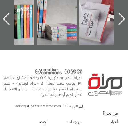
الإصدار الأول عن
للوثائق البريطانية
تصدر حصاد
اعتصام الدراز
يقدمه «مركز أوال»
الساحات 2019
ه
وأحداث ساحة
في سلسلة من 5
الفداء لمركز أوال
كتب
للدراسات والتوثيق
«مرآة البحرين» متوفرة تحت رخصة المشاع الإبداعي،
3.0 (يتوجب نسب المقال الى «مراة البحرين» - يحظر
استخدام العمل لأية غايات تجارية - يُحظر القيام بأي
تعديل، تحوير أو تغيير في النص)
للمراسلات: editor [at] bahrainmirror.com
من نحن؟
أخبار
ترجمات
أجندة