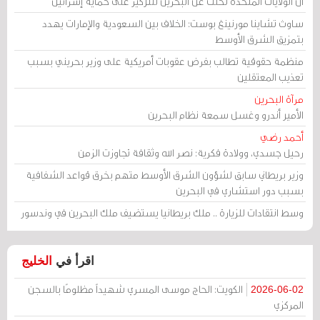
أن الولايات المتحدة تخلت عن البحرين للتركيز على حماية إسرائيل
ساوث تشاينا مورنينغ بوست: الخلاف بين السعودية والإمارات يهدد
بتمزيق الشرق الأوسط
منظمة حقوقية تطالب بفرض عقوبات أمريكية على وزير بحريني بسبب
تعذيب المعتقلين
مرآة البحرين
الأمير أندرو وغسل سمعة نظام البحرين
أحمد رضي
رحيل جسدي، وولادة فكرية: نصر الله وثقافة تجاوزت الزمن
وزير بريطاني سابق لشؤون الشرق الأوسط متهم بخرق قواعد الشفافية
بسبب دور استشاري في البحرين
وسط انتقادات للزيارة .. ملك بريطانيا يستضيف ملك البحرين في وندسور
اقرأ في
الخليج
الكويت: الحاج موسى المسري شهيداً مظلومًا بالسجن
2026-06-02
المركزي