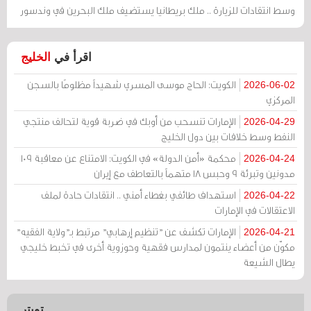
وسط انتقادات للزيارة .. ملك بريطانيا يستضيف ملك البحرين في وندسور
اقرأ في
الخليج
الكويت: الحاج موسى المسري شهيداً مظلومًا بالسجن
2026-06-02
المركزي
الإمارات تنسحب من أوبك في ضربة قوية لتحالف منتجي
2026-04-29
النفط وسط خلافات بين دول الخليج
محكمة «أمن الدولة» في الكويت: الامتناع عن معاقبة 109
2026-04-24
مدونين وتبرئة 9 وحبس 18 متهماً بالتعاطف مع إيران
استهداف طائفي بغطاء أمني .. انتقادات حادة لملف
2026-04-22
الاعتقالات في الإمارات
الإمارات تكشف عن "تنظيم إرهابي" مرتبط بـ"ولاية الفقيه"
2026-04-21
مكوّن من أعضاء ينتمون لمدارس فقهية وحوزوية أخرى في تخبط خليجي
يطال الشيعة
تويتر