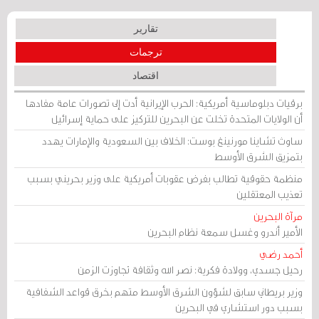
تقارير
ترجمات
اقتصاد
برقيات دبلوماسية أمريكية: الحرب الإيرانية أدت إلى تصورات عامة مفادها
أن الولايات المتحدة تخلت عن البحرين للتركيز على حماية إسرائيل
ساوث تشاينا مورنينغ بوست: الخلاف بين السعودية والإمارات يهدد
بتمزيق الشرق الأوسط
منظمة حقوقية تطالب بفرض عقوبات أمريكية على وزير بحريني بسبب
تعذيب المعتقلين
مرآة البحرين
الأمير أندرو وغسل سمعة نظام البحرين
أحمد رضي
رحيل جسدي، وولادة فكرية: نصر الله وثقافة تجاوزت الزمن
وزير بريطاني سابق لشؤون الشرق الأوسط متهم بخرق قواعد الشفافية
بسبب دور استشاري في البحرين