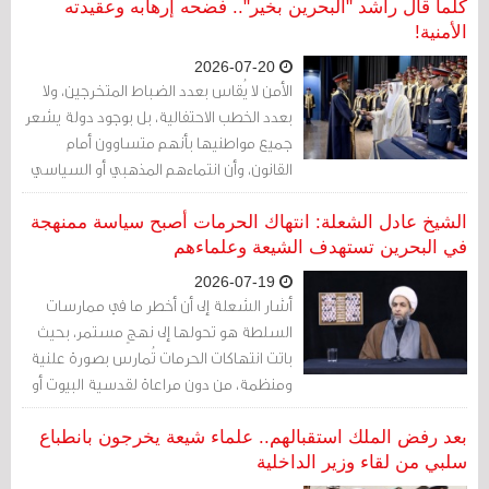
بالحُسنى وبالعدل"، وقال "حصّنوا بلادكم
كلّما قال راشد "البحرين بخير".. فضحه إرهابه وعقيدته
بالعدل"
الأمنية!
2026-07-20
الأمن لا يُقاس بعدد الضباط المتخرجين، ولا
بعدد الخطب الاحتفالية، بل بوجود دولة يشعر
جميع مواطنيها بأنهم متساوون أمام
القانون، وأن انتماءهم المذهبي أو السياسي
لا يؤثر في حقوقهم أو فرصهم. أما حين يبقى
هذا الشعور محل نزاع، فإن الحديث عن
الشيخ عادل الشعلة: انتهاك الحرمات أصبح سياسة ممنهجة
"البحرين بخير" يتحول إلى شعار سياسي أكثر
في البحرين تستهدف الشيعة وعلماءهم
منه وصفًا لواقع يلمسه الناس
2026-07-19
أشار الشعلة إلى أن أخطر ما في ممارسات
السلطة هو تحولها إلى نهجٍ مستمر، بحيث
باتت انتهاكات الحرمات تُمارس بصورة علنية
ومنظمة، من دون مراعاة لقدسية البيوت أو
مكانة العلماء أو الحقوق الأساسية
للمواطنين، معتبراً أن ذلك يعكس استخفافاً
بعد رفض الملك استقبالهم.. علماء شيعة يخرجون بانطباع
بالقيم الدينية والإنسانية، ويؤسس لمزيد من
سلبي من لقاء وزير الداخلية
الاحتقان داخل المجتمع.