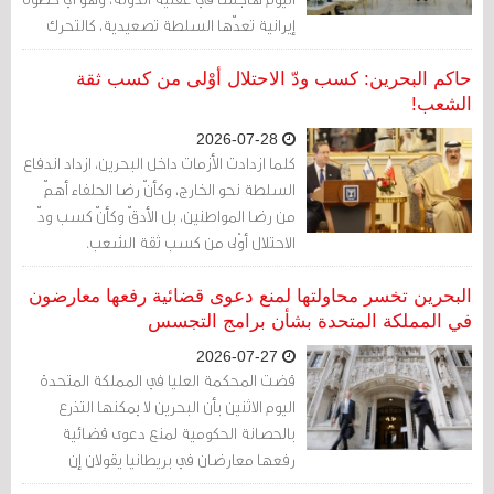
إيرانية تعدّها السلطة تصعيدية، كالتحرك
البري أو التدخل باتجاه البحرين فيما لو حصل
احتلال لجزيرة إيرانية
حاكم البحرين: كسب ودّ الاحتلال أوْلى من كسب ثقة
الشعب!
2026-07-28
كلما ازدادت الأزمات داخل البحرين، ازداد اندفاع
السلطة نحو الخارج، وكأنّ رضا الحلفاء أهمّ
من رضا المواطنين، بل الأدقّ وكأنّ كسب ودّ
الاحتلال أوْلى من كسب ثقة الشعب.
البحرين تخسر محاولتها لمنع دعوى قضائية رفعها معارضون
في المملكة المتحدة بشأن برامج التجسس
2026-07-27
قضت المحكمة العليا في المملكة المتحدة
اليوم الاثنين بأن البحرين لا يمكنها التذرع
بالحصانة الحكومية لمنع دعوى قضائية
رفعها معارضان في بريطانيا يقولان إن
حكومتها اخترقت أجهزة الكمبيوتر المحمولة