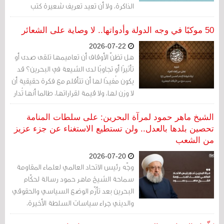
الذاكرة، ولا أن تعيد تعريف شعيرة كتب
المجتمع تاريخها قبل أن تكتبها اللوائح.
فالتاريخ لا يُدار بالتعاميم، والهوية لا تُقاس
50 موكبًا في وجه الدولة وأدواتها.. لا وصاية على الشعائر
بعدد التصاريح، والثقة لا تُبنى إلا عندما يشعر
2026-07-22
الناس أن القانون جاء ليحمي ما يؤمنون به، لا
هل تظنّ الأوقاف أن تعاميمها تلقى صدى أو
ليعيد رسم حدوده.
تأثيرًا أو تجاوبًا لدى الشيعة في البحرين؟ قد
يكون مُفيدًا لها أن تتأقلم مع فكرة حقيقية أن
لا وزن لها، ولا قيمة لقراراتها، طالما أنها تُدار
بـ"الريموت كونترول" من قبل وزارة الداخلية
والدولة.
الشيخ ماهر حمود لمرآة البحرين: على سلطات المنامة
تحصين بلدها بالعدل.. ولن تستطيع الاستغناء عن جزء عزيز
من الشعب
2026-07-20
وجّه رئيس الاتحاد العالمي لعلماء المقاومة
سماحة الشيخ ماهر حمود رسالة لحكّام
البحرين بعد تأزّم الوضع السياسي والحقوقي
والديني جراء سياسات السلطة الأخيرة،
فدعاهم الى أن "يتقوا الله وأن يعاملوا الجميع