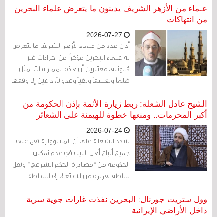
الخاصة بهما ببرامج تجسس
علماء من الأزهر الشريف يدينون ما يتعرض علماء البحرين
من انتهاكات
2026-07-27
أدان عدد من علماء الأزهر الشريف ما يتعرض
له علماء البحرين مؤخرًا من اجراءات غير
قانونية، معتبرين أن هذه الممارسات تمثل
ظلماً وتعسفاً وبغياً وعدواناً، داعين إلى وقفها
وإنصاف المتضررين وفق مبادئ العدالة
واحترام الحقوق.
الشيخ عادل الشعلة: ربط زيارة الأئمة بإذن الحكومة من
أكبر المحرمات.. ومنعها خطوة للهيمنة على الشعائر
2026-07-24
شدد الشعلة على أن المسؤولية تقع على
جميع أتباع أهل البيت في عدم تمكين
الحكومة من "مصادرة الحكم الشرعي" ونقل
سلطة تقريره من الله تعالى إلى السلطة
التنفيذية، بحيث تصبح هي التي تسمح لهذا
وتمنع ذاك.
وول ستريت جورنال: البحرين نفذت غارات جوية سرية
داخل الأراضي الإيرانية