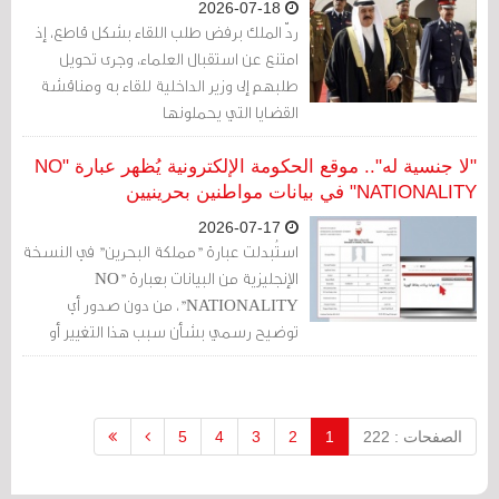
2026-07-18
ردّ الملك برفض طلب اللقاء بشكل قاطع، إذ
امتنع عن استقبال العلماء، وجرى تحويل
طلبهم إلى وزير الداخلية للقاء به ومناقشة
القضايا التي يحملونها
"لا جنسية له".. موقع الحكومة الإلكترونية يُظهر عبارة "NO
NATIONALITY" في بيانات مواطنين بحرينيين
2026-07-17
استُبدلت عبارة "مملكة البحرين" في النسخة
الإنجليزية من البيانات بعبارة "NO
NATIONALITY"، من دون صدور أي
توضيح رسمي بشأن سبب هذا التغيير أو
نطاق تطبيقه أو دلالاته
الصفحات : 222
1
2
3
4
5