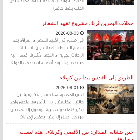
الخطوات، وقد تبقى الحقيبة في مكانها، لكن
القلب يبقى حاضرًا
حملات البحرين تُربك مشروع تقييد الشعائر
2026-08-03
فور صدور قرار تقييد السفر الى العراق، بعد
سماح السلطات في البحرين باستئناف
الرحلات الجوية الى النجف الأشرف، ضمن آلية
مشدّدة وشروط أصعب، اصطدمت الدولة
بردّة فعل من استهدفتهم بهذا القرار. على
طريقتها، ردّت حملات السفر البحرينية
الطريق إلى القدس يبدأ من كربلاء
والدينية ⁨بالإحجام عن تسيير رحلات الأربعين
2026-08-01
ليس المقصود هنا مساواةً قانونية بين
حالتين مختلفتين، بل التأمل في منطقٍ واحد
يتكرر كلما تحولت حرية الوصول إلى المقدس
من حقٍ أصيل إلى امتيازٍ يخضع لإجراءاتٍ
استثنائية
حين يتشابه القيدان: بين الأقصى وكربلاء.. هذه ليست
مصادفة