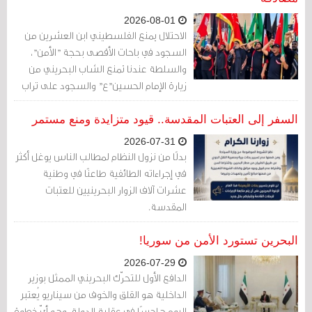
2026-08-01
الاحتلال يمنع الفلسطيني ابن العشرين من
السجود في باحات الأقصى بحجة "الأمن"،
والسلطة عندنا تمنع الشاب البحريني من
زيارة الإمام الحسين"ع" والسجود على تراب
كربلاء بالحجة الفارغة ذاتها،
السفر إلى العتبات المقدسة.. قيود متزايدة ومنع مستمر
2026-07-31
بدلًا من نزول النظام لمطالب الناس يوغل أكثر
في إجراءاته الطائفية طاعنًا في وطنية
عشرات آلاف الزوار البحرينيين للعتبات
المقدسة.
البحرين تستورد الأمن من سوريا!
2026-07-29
الدافع الأول للتحرّك البحريني الممثل بوزير
الداخلية هو القلق والخوف من سيناريو يُعتبر
اليوم هاجسًا في عقلية الدولة، وهو أيّ خطوة