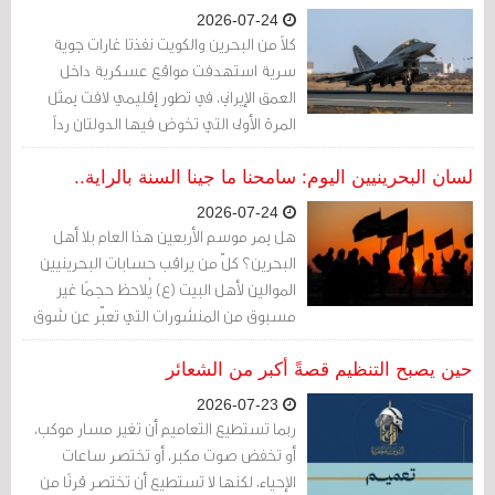
2026-07-24
كلاً من البحرين والكويت نفذتا غارات جوية
سرية استهدفت مواقع عسكرية داخل
العمق الإيراني، في تطور إقليمي لافت يمثل
المرة الأولى التي تخوض فيها الدولتان رداً
عسكرياً مباشراً ضد أهداف إيرانية
لسان البحرينيين اليوم: سامحنا ما جينا السنة بالراية..
2026-07-24
هل يمر موسم الأربعين هذا العام بلا أهل
البحرين؟ كلّ من يراقب حسابات البحرينيين
الموالين لأهل البيت (ع) يُلاحظ حجمًا غير
مسبوق من المنشورات التي تعبّر عن شوق
كبير جدًا لأرض الحسين (ع) ومقامات الأئمة
(ع) في العراق، في ظلّ حرمان السلطة لهم
حين يصبح التنظيم قصةً أكبر من الشعائر
من السفر إلى العتبات المقدسة.
2026-07-23
ربما تستطيع التعاميم أن تغير مسار موكب،
أو تخفض صوت مكبر، أو تختصر ساعات
الإحياء، لكنها لا تستطيع أن تختصر قرنًا من