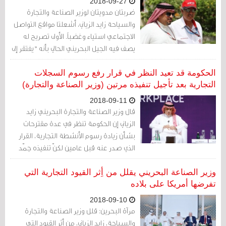
2018-09-27
ضربتان مدويتان لوزير الصناعة والتجارة
والسياحة زايد الزياني، أشعلتا مواقع التواصل
الاجتماعي استياء وغضباً. الأولى تصريح له
يصف فيه الجيل البحريني الحالي بأنه "يفتقر إلى
الابتكار والإبداع"، والثانية ردّ الوزير على أحد
المواطنين على صفحته في الانستغرام أقل
الحكومة قد تعيد النظر في قرار رفع رسوم السجلات
ما يقال عنه أنه (قليل أدب).
التجارية بعد تأجيل تنفيذه مرتين (وزير الصناعة والتجارة)
2018-09-11
قال وزير الصناعة والتجارة البحريني زايد
الزياني إن الحكومة تنظر في عدة مقترحات
بشأن زيادة رسوم الأنشطة التجارية، القرار
الذي صدر عنه قبل عامين لكنّ تنفيذه جمّد
حتى اليوم.
وزير الصناعة البحريني يقلل من أِثر القيود التجارية التي
تفرضها أمريكا على بلاده
2018-09-10
مرآة البحرين: قلل وزير الصناعة والتجارة
والسياحة، زايد الزياني، من أثر القيود التي