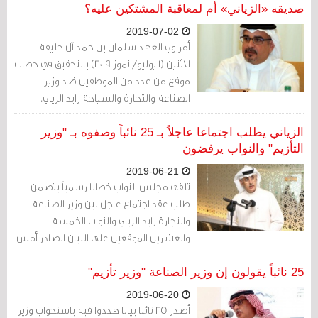
صديقه «الزياني» أم لمعاقبة المشتكين عليه؟
2019-07-02
أمر ولي العهد سلمان بن حمد آل خليفة
الاثنين (1 يوليو/ تموز 2019) بالتحقيق في خطاب
موقع من عدد من الموظفين ضد وزير
الصناعة والتجارة والسياحة زايد الزياني.
الزياني يطلب اجتماعا عاجلاً بـ 25 نائباً وصفوه بـ "وزير
التأزيم" والنواب يرفضون
2019-06-21
تلقى مجلس النواب خطابا رسمياً يتضمن
طلب عقد اجتماع عاجل بين وزير الصناعة
والتجارة زايد الزياني والنواب الخمسة
والعشرين الموقعين على البيان الصادر أمس
الأول الذي وصفوا فيه الوزير بـ "وزير التأزيم"
25 نائباً يقولون إن وزير الصناعة "وزير تأزيم"
2019-06-20
أصدر 25 نائبا بيانا هددوا فيه باستجواب وزير