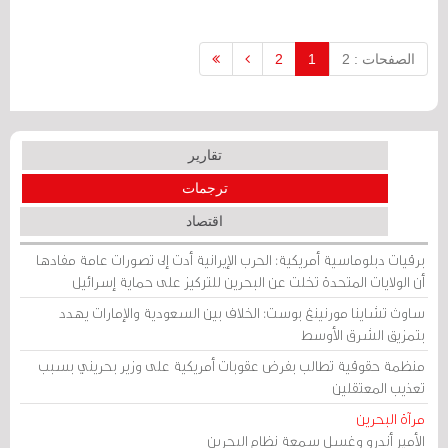
قصارى جهدها في حلحلة الموضوع وذلك
بالتنسيق مع سفارة البحرين في واشنطن
من أجل الحصول على استثناء خاص في هذا
الصفحات : 2
1
2
الجانب.
تقارير
ترجمات
اقتصاد
برقيات دبلوماسية أمريكية: الحرب الإيرانية أدت إلى تصورات عامة مفادها
أن الولايات المتحدة تخلت عن البحرين للتركيز على حماية إسرائيل
ساوث تشاينا مورنينغ بوست: الخلاف بين السعودية والإمارات يهدد
بتمزيق الشرق الأوسط
منظمة حقوقية تطالب بفرض عقوبات أمريكية على وزير بحريني بسبب
تعذيب المعتقلين
مرآة البحرين
الأمير أندرو وغسل سمعة نظام البحرين