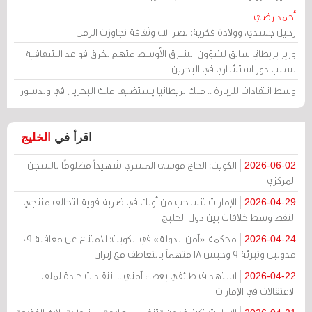
أحمد رضي
رحيل جسدي، وولادة فكرية: نصر الله وثقافة تجاوزت الزمن
وزير بريطاني سابق لشؤون الشرق الأوسط متهم بخرق قواعد الشفافية
بسبب دور استشاري في البحرين
وسط انتقادات للزيارة .. ملك بريطانيا يستضيف ملك البحرين في وندسور
اقرأ في
الخليج
الكويت: الحاج موسى المسري شهيداً مظلومًا بالسجن
2026-06-02
المركزي
الإمارات تنسحب من أوبك في ضربة قوية لتحالف منتجي
2026-04-29
النفط وسط خلافات بين دول الخليج
محكمة «أمن الدولة» في الكويت: الامتناع عن معاقبة 109
2026-04-24
مدونين وتبرئة 9 وحبس 18 متهماً بالتعاطف مع إيران
استهداف طائفي بغطاء أمني .. انتقادات حادة لملف
2026-04-22
الاعتقالات في الإمارات