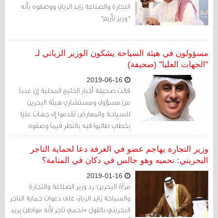
التجارة والصناعة زايد الزياني ووصفوه بأنه
"وزير تأزيم"
مسؤولون في هيئة السياحة يشكون الوزير الزياني لـ
"الجهات العليا" (صحيفة)
2019-06-16
قالت صحيفة أخبار الخليج المحلية إن عدداً
من مسؤولي ومستشاري هيئة البحرين
للسياحة والمعارض تقدموا إلى جهات عليا
بخطاب طالبوا فيه بالنظر فيما وصفوه
بتجاوزات وممارسات رئيس مجلس إدارة
الهيئة (وزير الصناعة والتجارة والسياحة زايد
وزير التجارة يهاجم عضو في الغرفة دعا لحماية التاجر
الزياني)
البحريني: نحميه وهو جالس في دكان في المنامة؟
2019-01-16
مرآة البحرين: رد وزير الصناعة والتجارة
والسياحة زايد الزياني على دعوات حماية التاجر
البحريني بالقول «نحمي تاجر لأنه مواطن يريد