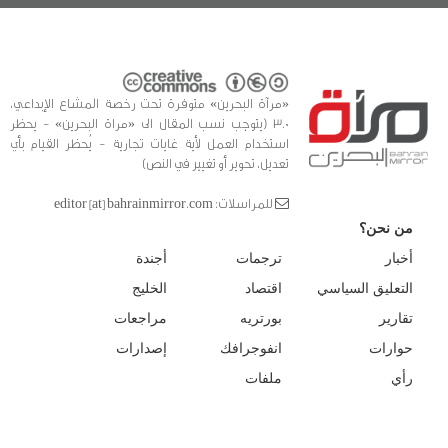
«مرآة البحرين» متوفرة تحت رخصة المشاع الإبداعي،
3.0 (يتوجب نسب المقال الى «مراة البحرين» - يحظر
استخدام العمل لأية غايات تجارية - يُحظر القيام بأي
تعديل، تحوير أو تغيير في النص)
للمراسلات: editor [at] bahrainmirror.com
من نحن؟
أخبار
ترجمات
أجندة
التعليق السياسي
اقتصاد
الخليج
تقارير
بورتريه
مراجعات
حوارات
انفوجرافك
إصدارات
رأي
ملفات