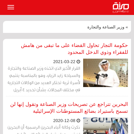
القائمة
الرئيسي
» وزير الصناعة والتجارة
حكومة التجار تحاول القضاء على ما تبقى من هامش
للفقراء وذوي الدخل المحدود
2021-03-22
القرار الأخير الذي اتخذه وزير الصناعة والتجارة
والسياحة زايد الزياني، وهو بالمناسبة ينتمي
لأسرة ثرية تحتكر العديد من الوكالات التجارية
في مختلف المجالات، بشأن تحديد 4 أبريل
موعداً نهائياً للتسجيل في "سجلي" على كل
من يقدمون خدمات تجارية في وسائل
البحرين تتراجع عن تصريحات وزير الصناعة وتقول إنها لن
التواصل الاجتماعي كان قراراً يخدم التجار
تسمح باستيراد بضائع المستوطنات الإسرائيلية
ويضيق على الفقراء وذوي الدخل المحدود
2020-12-08
والعاطلين عن العمل الذين لجأوا لوسائل
ذكرت وكالة أنباء البحرين الرسمية أن البحرين
التواصل الاجتماعي من أجل كسب بضعة