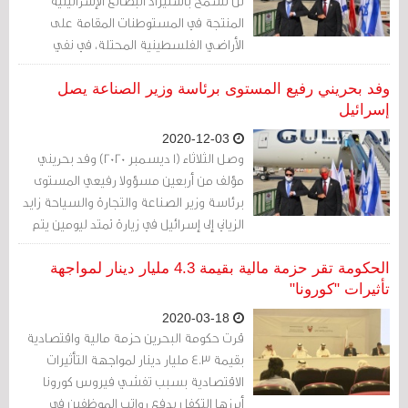
لن تسمح باستيراد البضائع الإسرائيلية
دنانير
المنتجة في المستوطنات المقامة على
الأراضي الفلسطينية المحتلة، في نفي
للتصريحات المنسوبة لوزير التجارة في
الأسبوع الماضي
وفد بحريني رفيع المستوى برئاسة وزير الصناعة يصل
إسرائيل
2020-12-03
وصل الثلاثاء (1 ديسمبر 2020) وفد بحريني
مؤلف من أربعين مسؤولا رفيعي المستوى
برئاسة وزير الصناعة والتجارة والسياحة زايد
الزياني إلى إسرائيل في زيارة تمتد ليومين يتم
خلالهما بحث قضايا تتعلق بالتبادل الاقتصادي
وتطوير السياحة بين الشركاء الإقليميين
الحكومة تقر حزمة مالية بقيمة 4.3 مليار دينار لمواجهة
الجدد.
تأثيرات "كورونا"
2020-03-18
قرت حكومة البحرين حزمة مالية واقتصادية
بقيمة 4.3 مليار دينار لمواجهة التأثيرات
الاقتصادية بسبب تفشي فيروس كورونا
أبرزها التكفل بدفع رواتب الموظفين في