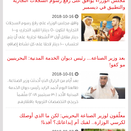
مجلس الوزراء يوافق على رفع رسوم السجلات التجارية
والتطبيق في ديسمبر
2018-10-16
وافق مجلس الوزراء علي رفع رسوم السجلات
التجارية لتكون 50 دينارا للقيد التجاري، و100
دينار مقابل أول 3 أنشطة تجارية على أن يتم
احتساب 100 دينار لاحقا على كل نشاط إضافي
بعد الأنشطة الثلاثة الأولى
بعد وزير الصناعة... رئيس ديوان الخدمة المدنية: البحرينيين
مو كفو!
2018-10-01
بعد أيام من الزلزال الذي أحدثت وزير الصناعة،
طالعنا اليوم أحمد الزايد رئيس ديوان الخدمة
المدنية الأحد (30 سبتمبر 2018) متّهماً
خريجي التخصصات التربوية بافتقارهم
(الكفاءة)
معلّقون لوزير الصناعة البحريني: لكن ما الذي أوصلك
لكرسي الوزارة.. لقبك أم إبداعاتك؟ أفدنا!