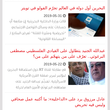
لم يسبقها إليها أحد في العالم، من عمل
(فولو) أو (ريتويت) للحسابات المغضوب
البحرين أول دولة في العالم تجرّم الفولو في تويتر
عليها لديها، وتجرّم، في آخر صرعاتها
2019-05-31
القمعية، كل من يتابع هذه الحسابات أو يعيد
قالت وزارة الداخلية البحرينية إن متابعة أي
نشر تغريدة منها.
حسابات على وسائل التواصل الاجتماعي
"تحريضية ومثيرة للفتنة" تعرض المتابع لـ
"المساءلة القانونية"
عبدالله الجنيد يتطاول على القيادي الفلسطيني مصطفى
البرغوثي.. تعرّف على من يتهجّم على من؟
2019-05-22
في مقابلة لقناة RT حول استضافة البحرين
لمؤتمر تمرير صفقة القرن الأمريكية
الاسرائيلية، تهجّم عبدالله الجنيد على
مصطفى البرغوثي الأمين العام لحركة
المبادرة الوطنية الفلسطينية متهماً إياه
والقيادات الفلسطينية بالتكلّس.
عادل مرزوق يرد على «الداخلية»: ما أكتبه عمل صحافي
وليس فيه تحريض