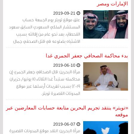
الإمارات ومصر
2019-09-21
علق موقع تويتر يوم الجمعة حساب
المستشار الملكي السعودي السابق سعود
القحطاني، بعد نحو عام من إقالته بسبب
الاشتباه بضلوعه في قتل الصحفي جمال
خاشقجي الذي كان يعمل في صحيفة
واشنطن بوست
بدء محاكمة الصحافي جعفر الجمري غدا
2019-06-10
مرآة البحرين: قال الصحافي جعفر الجمري إن
محاكمته ستبدأ غدا الثلاثاء (11 يونيو/ حزيران
2019) بسبب تغريدات أرسلها عبر موقع
المدونات القصيرة تويتر.
«تويتر» ينتقد تجريم البحرين متابعة حسابات المعارضين عبر
موقعه
2019-06-07
مرآة البحرين: انتقد موقع المدونات القصيرة