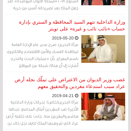
السنوي 2018 «مملكة الأبواب الموصدة». لقد
جعل الملك بعد تصريحاته أمس من حرية
التعبير أمراً خطراً على أي مواطن يكتب
اعتراضه عبر وسائل التواصل الاجتماعي،
وزارة الداخلية تتهم السيد المحافظة و الستري بإدارة
حينما وجّه الملك وزارة الداخلية بصورة
حساب «نائب تائب و غيره» على تويتر
واضحة للقيام بحملة قمع ضد المغرّدين
2019-05-20
والمعبّرين عن آرائهم عبر وسائل التواصل.
مرآة البحرين: صرح مدير عام الإدارة العامة
لمكافحة الفساد والأمن الاقتصادي والالكتروني
باسم المعراج، بأن «عمليات البحث والتحري
أشارت إلى أن هناك شبكة من المواقع
الإلكترونية المسيئة للأمن الاجتماعي
البحريني ، يتم إدارة أغلبها من قبل جهات
غضب وزير الديوان من الاعتراض على تملّك نجله أرض
خارجية في إيران وقطر والعراق ودول أوربية ،
عراد سبب استدعاء مغردين والتحقيق معهم
بالإضافة إلى شخصيات صادر بحقها أحكام
2019-04-21
قضائية وهاربة خارج البلاد». حسب تعبيره.
مرآة البحرين(خاص): تحركات وزارة الداخلية
الأخيرة ضد المغردين أمثال المحامي عبدالله
هاشم والمقربين منه، جاءت على خلفية أرض
عراد التي تم وهبها الملك لنايف نجل خالد بن
أحمد آل خليفة وزير الديوان الملكي، وخليفة