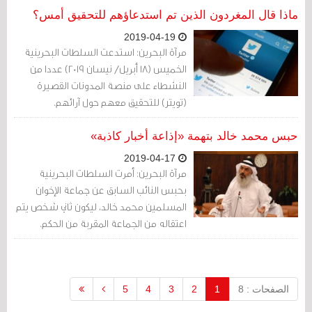
بن أحمد آل خليفة مدير إدارة المتاحف. هذا هو
ماذا قال المغردون الذين تم استدعاؤهم للتحقيق أمس؟
السبب الحقيقي الذي أسرّ به عدد من
2019-04-19
المغردين الذين تم استدعاؤهم مؤخراً
مرآة البحرين: استدعت السلطات البحرينية
للتحقيق في إدارة الجرائم الالكترونية التابعة
الخميس (18 أبريل/ نيسان 2019) عددا من
لوزارة الداخلية.
النشطاء على منصة المدونات القصيرة
(تويتر) للتحقيق معهم حول آرائهم.
حبس محمد خالد بتهمة «إذاعة أخبار كاذبة»
2019-04-17
مرآة البحرين: أمرت السلطات البحرينية
بحبس النائب السابق عن جماعة الإخوان
المسلمين محمد خالد، ليكون ثاني شخص يتم
اعتقاله من الجماعة المقربة من الحكم.
الصفحات : 8
1
2
3
4
5