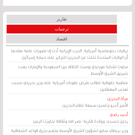
تقارير
ترجمات
اقتصاد
برقيات دبلوماسية أمريكية: الحرب الإيرانية أدت إلى تصورات عامة مفادها
أن الولايات المتحدة تخلت عن البحرين للتركيز على حماية إسرائيل
ساوث تشاينا مورنينغ بوست: الخلاف بين السعودية والإمارات يهدد
بتمزيق الشرق الأوسط
منظمة حقوقية تطالب بفرض عقوبات أمريكية على وزير بحريني بسبب
تعذيب المعتقلين
مرآة البحرين
الأمير أندرو وغسل سمعة نظام البحرين
أحمد رضي
رحيل جسدي، وولادة فكرية: نصر الله وثقافة تجاوزت الزمن
وزير بريطاني سابق لشؤون الشرق الأوسط متهم بخرق قواعد الشفافية