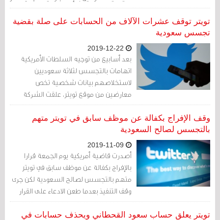
شديد إنْ صادق الملك حمد بن عيسى آل
خليفة على أحكام إعدامهم.
تويتر توقف عشرات الآلاف من الحسابات على صلة بقضية
تجسس سعودية
2019-12-22
بعد أسابيع من توجيه السلطات الأمريكية
اتهامات بالتجسس لثلاثة سعوديين
لاستخلاصهم بيانات شخصية تخص
معارضين من موقع تويتر، علقت الشركة
عشرات الآلاف من الحسابات المرتبطة على ما
يبدو بشركة تابعة لأحد المشتبه بهم.
وقف الإفراج بكفالة عن موظف سابق في تويتر متهم
بالتجسس لصالح السعودية
2019-11-09
أصدرت قاضية أمريكية يوم الجمعة قرارا
بالإفراج بكفالة عن موظف سابق في تويتر
متهم بالتجسس لصالح السعودية لكن جرى
وقف التنفيذ بعدما طعن الادعاء على القرار
تويتر يعلق حساب سعود القحطاني ويحذف حسابات في