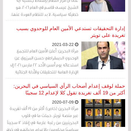
على أن قرار النظام بإسقاط جنسية آية
الشيخ عيسى قاسم في العام 2016، هو
خطيئة سياسية، لا بد للنظام العودة عنها.
إدارة التحقيقات تستدعي الأمين العام للوحدوي بسبب
تغريدة على تويتر
2021-03-22
مرآة البحرين: أعلن الأمين العام للتجمع
الوحدوي الديمقراطي حسن المرزوق عن
استدعائه يوم أمس الأحد 22 مارس 2021 إلى
الإدارة العامة للتحقيقات والأدلة الجنائية
بخصوص تغريدة على منصّة تويتر.
حملة لوقف إعدام أصحاب الرأي السياسي في البحرين:
أكثر من 19 ألف تغريدة تقول كلا لإعدام 12 سجينًا
2020-07-09
مرآة البحرين (خاص): أكثر من 19 ألف تغريدة
عبر منصة تويتر، حملت ما في قلوب
البحرينيين من رغبة عارمة في إنقاذ 12 سجيناً
سياسيًا محكومين بالإعدام، وحياتهم في خطر