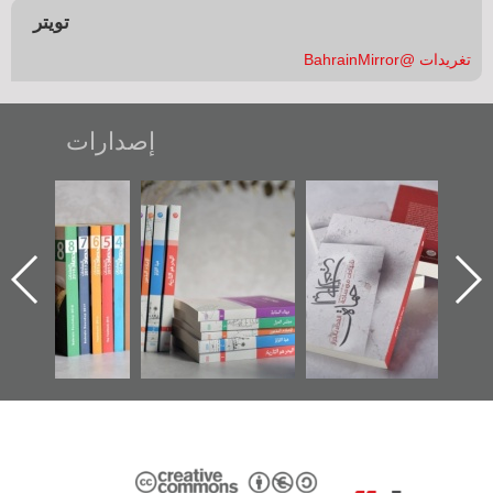
تويتر
تغريدات @BahrainMirror
إصدارات
"حماة الباب الأخير":
تصنيف موضوعي
"مرآة البحرين"
الإصدار الأول عن
للوثائق البريطانية
تصدر حصاد
اعتصام الدراز
يقدمه «مركز أوال»
الساحات 2019
وأحداث ساحة
في سلسلة من 5
الفداء لمركز أوال
كتب
للدراسات والتوثيق