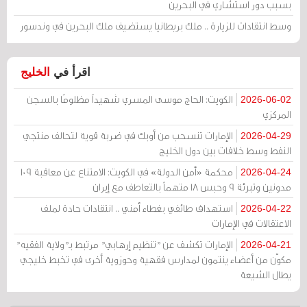
بسبب دور استشاري في البحرين
وسط انتقادات للزيارة .. ملك بريطانيا يستضيف ملك البحرين في وندسور
اقرأ في
الخليج
الكويت: الحاج موسى المسري شهيداً مظلومًا بالسجن
2026-06-02
المركزي
الإمارات تنسحب من أوبك في ضربة قوية لتحالف منتجي
2026-04-29
النفط وسط خلافات بين دول الخليج
محكمة «أمن الدولة» في الكويت: الامتناع عن معاقبة 109
2026-04-24
مدونين وتبرئة 9 وحبس 18 متهماً بالتعاطف مع إيران
استهداف طائفي بغطاء أمني .. انتقادات حادة لملف
2026-04-22
الاعتقالات في الإمارات
الإمارات تكشف عن "تنظيم إرهابي" مرتبط بـ"ولاية الفقيه"
2026-04-21
مكوّن من أعضاء ينتمون لمدارس فقهية وحوزوية أخرى في تخبط خليجي
يطال الشيعة