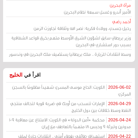
مرآة البحرين
الأمير أندرو وغسل سمعة نظام البحرين
أحمد رضي
رحيل جسدي، وولادة فكرية: نصر الله وثقافة تجاوزت الزمن
وزير بريطاني سابق لشؤون الشرق الأوسط متهم بخرق قواعد الشفافية
بسبب دور استشاري في البحرين
وسط انتقادات للزيارة .. ملك بريطانيا يستضيف ملك البحرين في وندسور
اقرأ في
الخليج
الكويت: الحاج موسى المسري شهيداً مظلومًا بالسجن
2026-06-02
المركزي
الإمارات تنسحب من أوبك في ضربة قوية لتحالف منتجي
2026-04-29
النفط وسط خلافات بين دول الخليج
محكمة «أمن الدولة» في الكويت: الامتناع عن معاقبة 109
2026-04-24
مدونين وتبرئة 9 وحبس 18 متهماً بالتعاطف مع إيران
استهداف طائفي بغطاء أمني .. انتقادات حادة لملف
2026-04-22