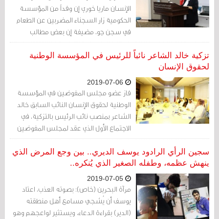
الإنسان ماريا خوري إن وفداً من المؤسسة
الحكومية زار السجناء المضربين عن الطعام
في سجن جو، مضيفة إن بعض مطالب
المضربين "مشروعة"
تزكية خالد الشاعر نائباً للرئيس في المؤسسة الوطنية
لحقوق الإنسان
2019-07-06
فاز عضو مجلس المفوضين في المؤسسة
الوطنية لحقوق الإنسان النائب السابق خالد
الشاعر بمنصب نائب الرئيس بالتزكية، في
الاجتماع الأول الذي عقد لمجلس المفوضين
بعد صدور المرسوم الملكي
سجين الرأي الرادود يوسف الديري.. بين وجع المرض الذي
ينهش عظمه، وطفله الصغير الذي يُنكره..
2019-07-05
مرآة البحرين (خاص): بصوته العذب، اعتاد
يوسف أن يُشجي مسامع أهل منطقته
(الدير) بقراءة الدعاء، ويستثير لواعجهم وهو