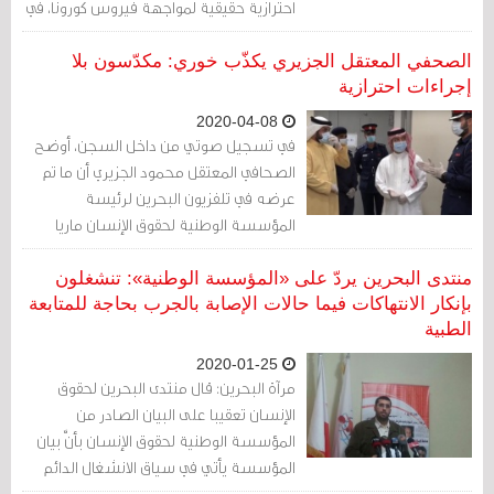
احترازية حقيقية لمواجهة فيروس كورونا، في
ردهم على تصريح ماريا خوري رئيسة
المؤسسة الوطنية لحقوق الإنسان.
الصحفي المعتقل الجزيري يكذّب خوري: مكدّسون بلا
إجراءات احترازية
2020-04-08
في تسجيل صوتي من داخل السجن، أوضح
الصحافي المعتقل محمود الجزيري أن ما تم
عرضه في تلفزيون البحرين لرئيسة
المؤسسة الوطنية لحقوق الإنسان ماريا
خوري وأعضاء آخرين قالوا أنهم زاروا السجن
لحماية السجناء، هو "مسرحية مصورة لا
منتدى البحرين يردّ على «المؤسسة الوطنية»: تنشغلون
تمت للواقع بصلة".
بإنكار الانتهاكات فيما حالات الإصابة بالجرب بحاجة للمتابعة
الطبية
2020-01-25
مرآة البحرين: قال منتدى البحرين لحقوق
الإنسان تعقيبا على البيان الصادر من
المؤسسة الوطنية لحقوق الإنسان بأنَّ بيان
المؤسسة يأتي في سياق الانشغال الدائم
لها بإنكار التعذيب كلما تجددت الإدانات