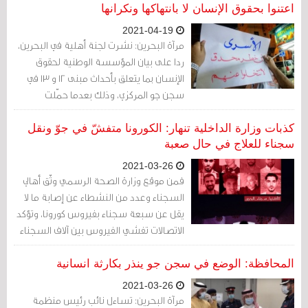
اعتنوا بحقوق الإنسان لا بانتهاكها ونكرانها
2021-04-19
مرآة البحرين: نشرت لجنة أهلية في البحرين،
ردا على بيان المؤسسة الوطنية لحقوق
الإنسان بما يتعلق بأحداث مبنى 12 و 13 في
سجن جو المركزي، وذلك بعدما حمّلت
المؤسسة السجناء مسؤولية ما حدث في
العنبرين المذكورين.
كذبات وزارة الداخلية تنهار: الكورونا متفشّ في جوّ ونقل
سجناء للعلاج في حال صعبة
2021-03-26
فمن موقع وزارة الصحة الرسمي وثّق أهالي
السجناء وعدد من النشطاء عن إصابة ما لا
يقل عن سبعة سجناء بفيروس كورونا، وتؤكد
الاتصالات تفشي الفيروس بين آلاف السجناء
وهو ما ينبئ بكارثة محققة.
المحافظة: الوضع في سجن جو ينذر بكارثة انسانية
2021-03-26
مرآة البحرين: تساءل نائب رئيس منظمة