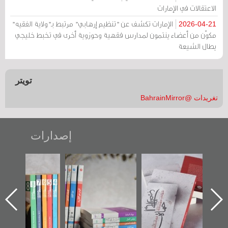
الاعتقالات في الإمارات
الإمارات تكشف عن "تنظيم إرهابي" مرتبط بـ"ولاية الفقيه"
2026-04-21
مكوّن من أعضاء ينتمون لمدارس فقهية وحوزوية أخرى في تخبط خليجي
يطال الشيعة
تويتر
تغريدات @BahrainMirror
إصدارات
لأخير":
تصنيف موضوعي
"مرآة البحرين"
«وطن عكر»
أول عن
للوثائق البريطانية
تصدر حصاد
جديدة لم
دراز
يقدمه «مركز أوال»
الساحات 2019
عسكري تص
احة
في سلسلة من 5
«مرآة الب
ز أوال
كتب
لتوثيق