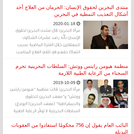
الحقوقية للسلطة.
منتدى البحرين لحقوق الإنسان: الحرمان من العلاج أحد
أشكال التعذيب النمطية في البحرين
2020-01-18
مرآة البحرين: قال منتدى البحرين لحقوق
الإنسان بأنَّه رصد عشرات الشكاوى
للمعتقلين خلال الفترة الماضية بسبب
انتهاك حقهم في تلقي العلاج المناسب
واللازم وبالأخص في سجن جو المركزي؛ وذلك
بسبب تحول الحرمان القاسي من العلاج إلى
منظمة هيومن رايتس ووتش: السلطات البحرينية تحرم
أحد أشكال التعذيب النمطية في البحرين.
السجناء من الرعاية الطبية اللازمة
2019-10-09
مرآة البحرين: قالت منظمة "هيومن رايتس
ووتش" و"معهد البحرين للحقوق
والديمقراطية" (معهد البحرين) اليوم إن
السلطات البحرينية لا توفّر الرعاية الطبية
اللازمة لسجناء بارزين.
النائب العام يقول إن 756 محكومًا استفادوا من العقوبات
البديلة