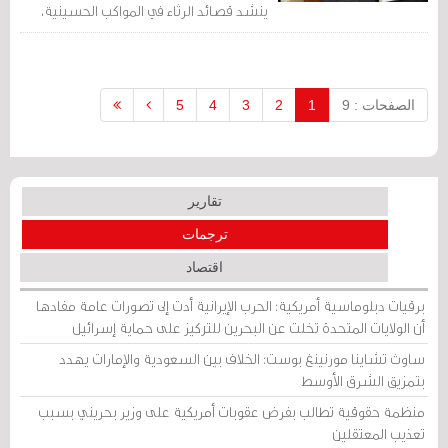
ينشد قصائد الرثاء في المواكب الحسينية،
لكن ماذا يفعل يوسف اليوم وهو يعيش
لواعجه الخاصة، وقد استبدّ به ألمان وليس
ألمًا واحدًا، كلاهما أوجع من الآخر، وجع في
الجسد وآخر في القلب.
الصفحات : 9
1
2
3
4
5
تقارير
ترجمات
اقتصاد
برقيات دبلوماسية أمريكية: الحرب الإيرانية أدت إلى تصورات عامة مفادها
أن الولايات المتحدة تخلت عن البحرين للتركيز على حماية إسرائيل
ساوث تشاينا مورنينغ بوست: الخلاف بين السعودية والإمارات يهدد
بتمزيق الشرق الأوسط
منظمة حقوقية تطالب بفرض عقوبات أمريكية على وزير بحريني بسبب
تعذيب المعتقلين