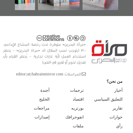
«مرآة البحرين» متوفرة تحت رخصة المشاع الإبداعي،
3.0 (يتوجب نسب المقال الى «مراة البحرين» - يحظر
استخدام العمل لأية غايات تجارية - يُحظر القيام بأي
تعديل، تحوير أو تغيير في النص)
للمراسلات: editor [at] bahrainmirror.com
من نحن؟
أخبار
ترجمات
أجندة
التعليق السياسي
اقتصاد
الخليج
تقارير
بورتريه
مراجعات
حوارات
انفوجرافك
إصدارات
رأي
ملفات