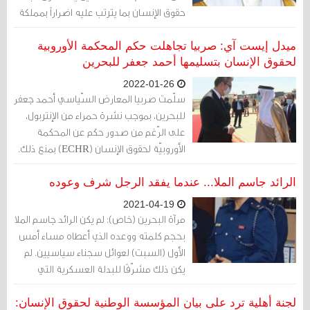
حقوق الإنسان بما يترتب عليه اضراراً بمملكة
البحرين".
ميدل إيست آي: صربيا تجاهلت حكم المحكمة الأوروبية
لحقوق الإنسان بتسليمها أحمد جعفر للبحرين
2022-01-26
سلّمت صربيا المعارض السّياسي أحمد جعفر
للبحرين، بموجب نشرة حمراء من الإنتربول،
على الرّغم من صدور حكم عن المحكمة
الأوروبيّة لحقوق الإنسان (ECHR) بمنع ذلك.
وقال سيد أحمد الوداعي، المدير التّنفيذي
لمعهد البحرين للحقوق والدّيمقراطيّة، إنّ
الرائد جاسم الملا... عندما يفقد الرجل شرف وعوده
عملية التّسليم هذه تُشكّل "فضيحة".
2021-04-19
مرآة البحرين (خاص): لم يكن الرائد جاسم الملا
بحجم كلمته ووعده الذي أعطاه مساء أمس
الأول (السبت) لعوائل سجناء سياسيين. لم
يكن ذلك مشرّفًا للبدلة العسكرية التي
يلبسها.
لجنة أهلية ترد على بيان المؤسسة الوطنية لحقوق الإنسان: