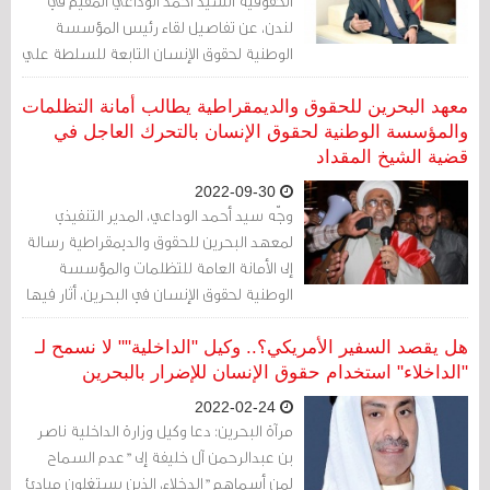
الحقوقية السيد أحمد الوداعي المقيم في
لندن، عن تفاصيل لقاء رئيس المؤسسة
الوطنية لحقوق الإنسان التابعة للسلطة علي
الدرازي ووفد مرافق له، مع ممثلين عن
السجناء المضربين. وجاءت تفاصيل التفاوض
معهد البحرين للحقوق والديمقراطية يطالب أمانة التظلمات
مع علي الدرازي، وشخصين من المؤسسة
والمؤسسة الوطنية لحقوق الإنسان بالتحرك العاجل في
قضية الشيخ المقداد
الوطنية مرافقين له. كالتالي:
2022-09-30
وجّه سيد أحمد الوداعي، المدير التنفيذي
لمعهد البحرين للحقوق والديمقراطية رسالة
إلى الأمانة العامة للتظلمات والمؤسسة
الوطنية لحقوق الإنسان في البحرين، أثار فيها
قضية إذلال سجين الرأي الشيخ عبد الجليل
المقداد والاعتداء عليه وحرمانه المتعمد من
هل يقصد السفير الأمريكي؟.. وكيل "الداخلية"" لا نسمح لـ
العلاج.
"الداخلاء" استخدام حقوق الإنسان للإضرار بالبحرين
2022-02-24
مرآة البحرين: دعا وكيل وزارة الداخلية ناصر
بن عبدالرحمن آل خليفة إلى "عدم السماح
لمن أسماهم "الدخلاء، الذين يستغلون مبادئ