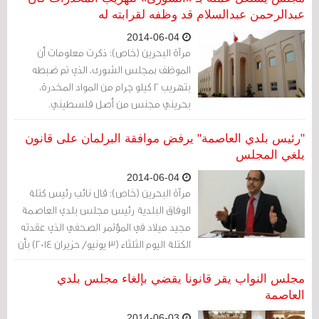
عبدالرحمن عبدالسلام قد وظفه لقرابته له
2014-06-04
مرآة البحرين (خاص): ذكرت معلومات أن
الموظف بمجلس الشورى، الذي تم ضبطه
بتهريب 2 كيلو جرام من المواد المخدرة،
بحريني مجنس من أصل فلسطيني.
"رئيس بلدي العاصمة" يرفض موافقة البرلمان على قانون
يلغي المجلس
2014-06-04
مرآة البحرين (خاص): قال نائب رئيس كتلة
الوفاق البلدية رئيس مجلس بلدي العاصمة
مجيد ميلاد في المؤتمر الصحفي الذي عقدته
الكتلة اليوم الثلثاء (3 يونيو/ حزيران 2014) بأن
موافقة مجلس النواب على قرار إلغاء مجلس
بلدي العاصمة على الرغم من رأي هيئة
مجلس النواب يقر قانونا يقضي بإلغاء مجلس بلدي
المستشارين في المجلس بعدم دستورية
العاصمة
ذلك يدلل على أن مجلس النواب تابع للإرادة
2014-06-03