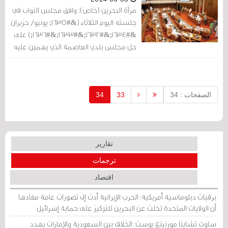
الحكومية وليس له صلة بالارادة الشعبية
مرآة البحرين (خاص): وافق مجلس النواب في
على الاطلاق
جلسته اليوم الثلاثاء (&#1635; يونيو/ حزيران
&#1634;&#1632;&#1633;&#1636;) على
حل مجلس بلدي العاصمة الذي يهمين عليه
أعضاء من جمعية الوفاق المعارضة، وذلك
بحجة عمله في السياسة خلفا للغرض
الخدمي.
الصفحات : 34
33
34
تقارير
ترجمات
اقتصاد
برقيات دبلوماسية أمريكية: الحرب الإيرانية أدت إلى تصورات عامة مفادها
أن الولايات المتحدة تخلت عن البحرين للتركيز على حماية إسرائيل
ساوث تشاينا مورنينغ بوست: الخلاف بين السعودية والإمارات يهدد