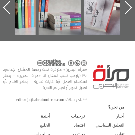
اعتصام الدراز
يقدمه «مركز أوال»
الساحات 2019
ه
وأحداث ساحة
في سلسلة من 5
الفداء لمركز أوال
كتب
للدراسات والتوثيق
«مرآة البحرين» متوفرة تحت رخصة المشاع الإبداعي،
3.0 (يتوجب نسب المقال الى «مراة البحرين» - يحظر
استخدام العمل لأية غايات تجارية - يُحظر القيام بأي
تعديل، تحوير أو تغيير في النص)
للمراسلات: editor [at] bahrainmirror.com
من نحن؟
أخبار
ترجمات
أجندة
التعليق السياسي
اقتصاد
الخليج
تقارير
بورتريه
مراجعات