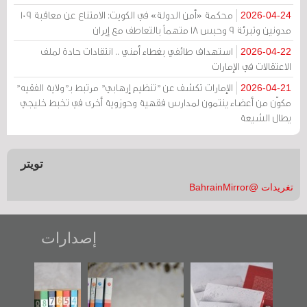
محكمة «أمن الدولة» في الكويت: الامتناع عن معاقبة 109
2026-04-24
مدونين وتبرئة 9 وحبس 18 متهماً بالتعاطف مع إيران
استهداف طائفي بغطاء أمني .. انتقادات حادة لملف
2026-04-22
الاعتقالات في الإمارات
الإمارات تكشف عن "تنظيم إرهابي" مرتبط بـ"ولاية الفقيه"
2026-04-21
مكوّن من أعضاء ينتمون لمدارس فقهية وحوزوية أخرى في تخبط خليجي
يطال الشيعة
تويتر
تغريدات @BahrainMirror
إصدارات
"حماة الباب الأخير":
تصنيف موضوعي
"مرآة البحرين"
الإصدار الأول عن
للوثائق البريطانية
تصدر حصاد