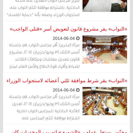
تمرير مجلس النواب التعديل على لائحته
الداخلية، باشتراط موافقة ثلثي النواب على
استجواب الوزراء، وصفه بأنه "حماية للفساد"
و"تعقيد لآلية الاستجواب".
«النواب» يقر مشروع قانون لتعويض أسر «قتلى الواجب»
2014-06-04
مرآة البحرين: أقر مجلس النواب، في جلسته
أمس الثلثاء (3 يونيو/حزيران 2014)، مشروع
قانون بتعديل معاشات ومكافآت التقاعد
لضباط وأفراد قوة الدفاع والأمن العام، لمنح
أسرهم تعويضا في حال وفاتهم أثناء
تعرضهم لـ"المخاطر"، وأحاله على مجلس
«النواب» يقر شرط موافقة ثلثي أعضائه لاستجواب الوزراء
الشورى.
2014-06-04
مرآة البحرين: أقر مجلس النواب، في جلسته
أمس الثلثاء (3 يونيو/حزيران 2014)، تعديل
اللائحة الداخلية للمجلس النواب لناحية
اشتراط موافقة ثلثي المجلس على
استجواب أي وزير.
مجنّس يستغل عمله بـ «الشورى» لتهريب المخدرات كان