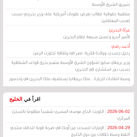
بتمزيق الشرق الأوسط
منظمة حقوقية تطالب بفرض عقوبات أمريكية على وزير بحريني بسبب
تعذيب المعتقلين
مرآة البحرين
الأمير أندرو وغسل سمعة نظام البحرين
أحمد رضي
رحيل جسدي، وولادة فكرية: نصر الله وثقافة تجاوزت الزمن
وزير بريطاني سابق لشؤون الشرق الأوسط متهم بخرق قواعد الشفافية
بسبب دور استشاري في البحرين
وسط انتقادات للزيارة .. ملك بريطانيا يستضيف ملك البحرين في وندسور
اقرأ في
الخليج
الكويت: الحاج موسى المسري شهيداً مظلومًا بالسجن
2026-06-02
المركزي
الإمارات تنسحب من أوبك في ضربة قوية لتحالف منتجي
2026-04-29
النفط وسط خلافات بين دول الخليج