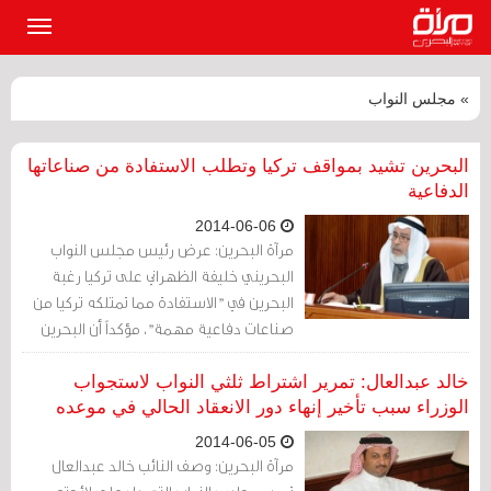
القائمة
الرئيسي
» مجلس النواب
البحرين تشيد بمواقف تركيا وتطلب الاستفادة من صناعاتها
الدفاعية
2014-06-06
مرآة البحرين: عرض رئيس مجلس النواب
البحريني خليفة الظهراني على تركيا رغبة
البحرين في "الاستفادة مما تمتلكه تركيا من
صناعات دفاعية مهمة"، مؤكداً أن البحرين
"ترغب بالتوصل إلى صيغ اتفاقيات مع تركيا
بهذا الشأن"، حسبما ذكرت وكالة "الأناضول"
خالد عبدالعال: تمرير اشتراط ثلثي النواب لاستجواب
التركية.
الوزراء سبب تأخير إنهاء دور الانعقاد الحالي في موعده
2014-06-05
مرآة البحرين: وصف النائب خالد عبدالعال