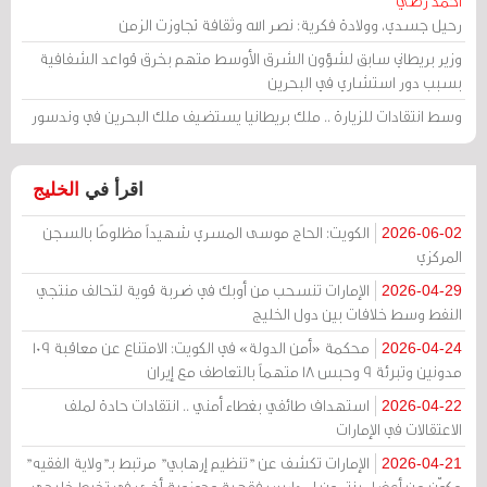
أحمد رضي
رحيل جسدي، وولادة فكرية: نصر الله وثقافة تجاوزت الزمن
وزير بريطاني سابق لشؤون الشرق الأوسط متهم بخرق قواعد الشفافية
بسبب دور استشاري في البحرين
وسط انتقادات للزيارة .. ملك بريطانيا يستضيف ملك البحرين في وندسور
اقرأ في
الخليج
الكويت: الحاج موسى المسري شهيداً مظلومًا بالسجن
2026-06-02
المركزي
الإمارات تنسحب من أوبك في ضربة قوية لتحالف منتجي
2026-04-29
النفط وسط خلافات بين دول الخليج
محكمة «أمن الدولة» في الكويت: الامتناع عن معاقبة 109
2026-04-24
مدونين وتبرئة 9 وحبس 18 متهماً بالتعاطف مع إيران
استهداف طائفي بغطاء أمني .. انتقادات حادة لملف
2026-04-22
الاعتقالات في الإمارات
الإمارات تكشف عن "تنظيم إرهابي" مرتبط بـ"ولاية الفقيه"
2026-04-21
مكوّن من أعضاء ينتمون لمدارس فقهية وحوزوية أخرى في تخبط خليجي