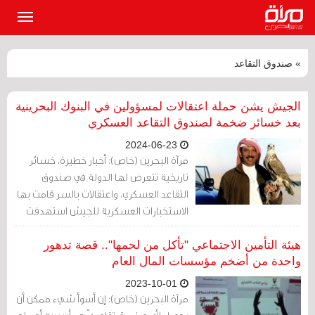
القائمة
الرئيسي
» صندوق التقاعد
الجيش يشن حملة اعتقالات لمسؤولين في البنوك البحرينية
بعد خسائر ضخمة لصندوق التقاعد العسكري
2024-06-23
مرآة البحرين (خاص): أخبار خطيرة، خسائر
تاريخية تتعرض لها الدولة في صندوق
التقاعد العسكري، واعتقالات بالسر قامت بها
الاستخبارات العسكرية للجيش استهدفت
وجوه كبيرة من قادة البنوك البحرينية، وأنباء
عن تعذيب ومعاملة سيئة تعرضوا لها هؤلاء
هيئة التأمين الاجتماعي "تأكل من لحمها".. قصة تدهور
المعتقلين.
واحدة من أضخم مؤسسات المال العام
2023-10-01
مرآة البحرين (خاص): إن أسوأ شيء ممكن أن