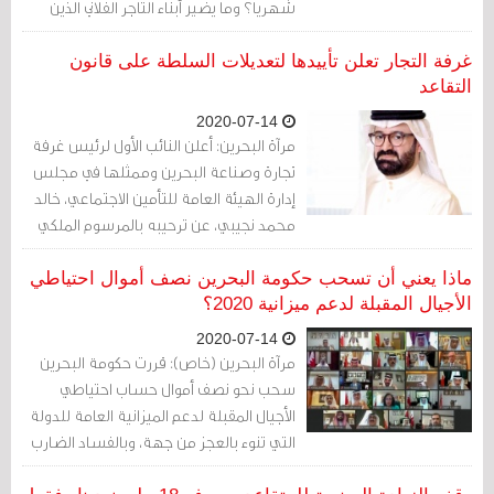
شهريا؟ وما يضير أبناء التاجر الفلاني الذين
سجلوا أنفسهم موظفين في شركة والدهم
براتب ضخم ليحصلوا على أعلى سقف للراتب
غرفة التجار تعلن تأييدها لتعديلات السلطة على قانون
التقاعدي؟ لا شيء.
التقاعد
2020-07-14
مرآة البحرين: أعلن النائب الأول لرئيس غرفة
تجارة وصناعة البحرين وممثلها في مجلس
إدارة الهيئة العامة للتأمين الاجتماعي، خالد
محمد نجيبي، عن ترحيبه بالمرسوم الملكي
بقانون بشأن صناديق ومعاشات التقاعد في
القوانين والأنظمة التقاعدية والتأمينية.
ماذا يعني أن تسحب حكومة البحرين نصف أموال احتياطي
الأجيال المقبلة لدعم ميزانية 2020؟
2020-07-14
مرآة البحرين (خاص): قررت حكومة البحرين
سحب نحو نصف أموال حساب احتياطي
الأجيال المقبلة لدعم الميزانية العامة للدولة
التي تنوء بالعجز من جهة، وبالفساد الضارب
في عمق أجهزة الدولة وتعاملاتها المالية.