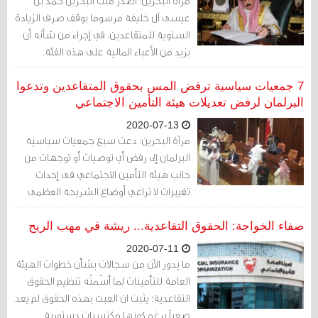
مرآة البحرين: أصدر ملك البحرين حمد بن
عيسى آل خليفة مرسوما بوقف صرف الزيادة
السنوية للمتقاعدين، في إجراء من شأنه أن
يزيد من الأعباء المالية على هذه الفئة.
7 جمعيات سياسية ترفض المس بحقوق المتقاعدين وتدعوا
البرلمان لرفض تعديلات هيئة التأمين الاجتماعي
2020-07-13
مرآة البحرين: دعت سبع جمعيات سياسية
البرلمان إلى رفض أي توصيات أو توجهات من
جانب هيئة التأمين الاجتماعي فى إحداث
تغييرات لا تراعي أوضاع الشريحة العظمى
من المتقاعدين، وتمس حقوق ومزايا ممنوحة
للمتقاعدين، وبخاصة مكافأة نهاية الخدمة،
صفاء الخواجة: ‏الحقوق التقاعدية... ريشة في مهب الريح
والزيادة السنوية المركبة.
2020-07-11
ما يدور الآن من سجالات بشأن خطوات الهيئة
العامة للتأمينات لما أسْمتْه تنظيم الحقوق
التقاعدية؛ يثبت ان العبث بهذه الحقوق لم يعد
صعباً برغم كونها مكتسبات دستورية