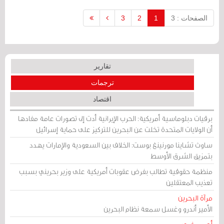
الصفحات : 3
1
2
3
تقارير
ترجمات
اقتصاد
برقيات دبلوماسية أمريكية: الحرب الإيرانية أدت إلى تصورات عامة مفادها
أن الولايات المتحدة تخلت عن البحرين للتركيز على حماية إسرائيل
ساوث تشاينا مورنينغ بوست: الخلاف بين السعودية والإمارات يهدد
بتمزيق الشرق الأوسط
منظمة حقوقية تطالب بفرض عقوبات أمريكية على وزير بحريني بسبب
تعذيب المعتقلين
مرآة البحرين
الأمير أندرو وغسل سمعة نظام البحرين