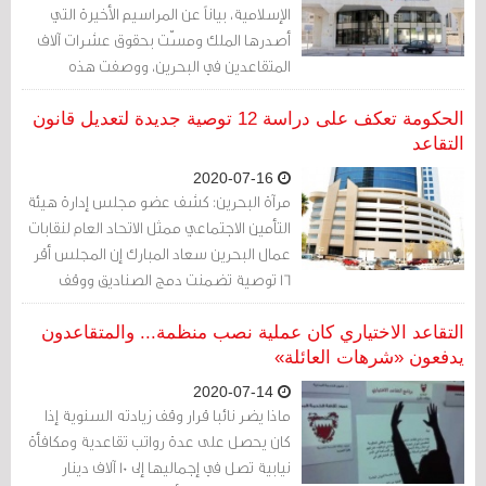
الإسلامية، بياناً عن المراسيم الأخيرة التي
أصدرها الملك ومسّت بحقوق عشرات آلاف
المتقاعدين في البحرين، ووصفت هذه
المراسيم بأنها شكلّت «كارثة غير مسبوقة
في إنهاك المواطنين والضغط على
الحكومة تعكف على دراسة 12 توصية جديدة لتعديل قانون
كواهلهم».
التقاعد
2020-07-16
مرآة البحرين: كشف عضو مجلس إدارة هيئة
التأمين الاجتماعي ممثل الاتحاد العام لنقابات
عمال البحرين سعاد المبارك إن المجلس أقر
16 توصية تضمنت دمج الصناديق ووقف
الزيادة السنوية للمتقاعدين.
التقاعد الاختياري كان عملية نصب منظمة... والمتقاعدون
يدفعون «شرهات العائلة»
2020-07-14
ماذا يضر نائبا قرار وقف زيادته السنوية إذا
كان يحصل على عدة رواتب تقاعدية ومكافأة
نيابية تصل في إجماليها إلى 10 آلاف دينار