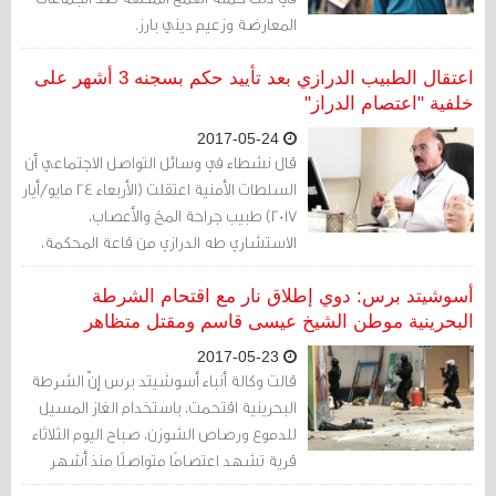
المعارضة وزعيم ديني بارز.
اعتقال الطبيب الدرازي بعد تأييد حكم بسجنه 3 أشهر على
خلفية "اعتصام الدراز"
2017-05-24
قال نشطاء في وسائل التواصل الاجتماعي أن
السلطات الأمنية اعتقلت (الأربعاء 24 مايو/أيار
2017) طبيب جراحة المخ والأعصاب،
الاستشاري طه الدرازي من قاعة المحكمة،
بعد تأييد حكم بسجنه 3 أشهر، بتهمة
المشاركة في اعتصام الدراز.
أسوشيتد برس: دوي إطلاق نار مع اقتحام الشرطة
البحرينية موطن الشيخ عيسى قاسم ومقتل متظاهر
2017-05-23
قالت وكالة أنباء أسوشيتد برس إنّ الشرطة
البحرينية اقتحمت، باستخدام الغاز المسيل
للدموع ورصاص الشوزن، صباح اليوم الثلاثاء
قرية تشهد اعتصامًا متواصلًا منذ أشهر
دعمًا لرجل دين شيعي بارز كانت الحكومة