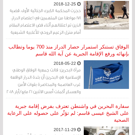
2018-12-25
حجزت المحكمة الكبرى الجنائية الأولى، قضية
171 مواطنا من المتهمين في اعتصام الدراز،
الذين تم اعتقالهم أثناء فض الاعتصام المقام
أمام منزل الزعيم الروحي للأغلبية الشيعية
آية الله الشيخ عيسى قاسم للحكم في أواخر
فبراير/شباط المقبل
الوفاق تستنكر استمرار حصار الدراز منذ 700 يوما وتطالب
بإنهائه ورفع الإقامة الجبرية عن آية الله قاسم
2018-05-22
مرآة البحرين: قالت جمعية الوفاق الوطني
الإسلامية في البحرين أن بلدة الدراز الواقعة
غرب العاصمة والمحاصرة بقوات الأمن
والعسكر أكملت أمس الاثنين 21 مايو/أيار 2018
700 يوما من الحصار المفروض على المنطقة
والذي بدأ في يوم 21 يونيو/حزيران 2016 ولازال
سفارة البحرين في واشنطن تعترف بفرض إقامة جبرية
مستمراً حتى الآن.
على الشيخ عيسى قاسم: لم تؤثّر على حصوله على الرعاية
الصحية
2017-11-29