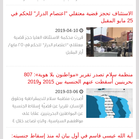
البحرينية في السياق الحقوقي.
الاستئناف تحجز قضية معتقلي "اعتصام الدراز" للحكم في
25 مايو المقبل
2019-04-10
قررت محكمة الاستئناف العليا حجز قضية
معتقلي "اعتصام الدراز" للحكم في 25 مايو/
أيار المقبل
منظمة سلام تصدر تقرير «مواطنون بلا هوية»: 807
بحرينيين أُسقطت عنهم الجنسية بين 2015 و2019
2019-03-06
أصدرت منظمة سلام للديمقراطية وحقوق
الإنسان، تقريرا عن قضيّة إسقاط الجنسية
عن المواطنين البحرينيين، عقابا على
مواقفهم السياسية، والذي تصاعد خلال 4
سنوات ليصل عدد المسقطة جنسياتهم إلى
807 بحرينيين.
آية الله عيسى قاسم في أول بيان له منذ إسقاط جنسيته: