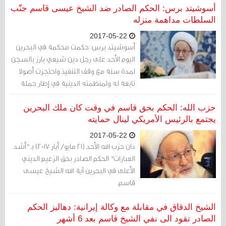
البحرينية قد أسقطت جنسيته.
أسوشيتد برس: الحكم الصادر ضد الشيخ عيسى قاسم جنّب
السلطات مداهمة منزله
2017-05-22
أسوشيتد برس: حكمت محكمة في البحرين
اليوم الأحد على رجل دين شيعي بارز بالسجن
لمدة سنة مع وقف التنفيذ واحتجزت أصولا
تابعة له ولمنظمته الدينية في إطار حملة
مستمرة ضد المعارضة في الجزيرة الصغيرة.
حزب الله: الحكم بحق قاسم في وقت كان ملك البحرين
يجتمع بالرئيس الأمريكي لينال حمايته
2017-05-22
دان حزب الله الأحد (21 مايو/ أيار 2017) بـ "أشد
العبارات" الحكم الصادر بحق الزعيم الديني
الأعلى في البحرين آية الله الشيخ عيسى
قاسم.
الشيخ الدقاق في مقابلة مع وكالة إيرانية: دهاليز الحكم
الصادر تقود الى نفي الشيخ قاسم بعد 6 أشهر