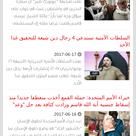
نقلت صحيفة "نيويورك تايمز" أنّ سفارة
البحرين في واشنطن زعمت في جواب على
سؤال وجه لها بأنّ "عائلة الشيخ عيسى
قاسم رفضت عرضا بنقله إلى المستشفى
عبر سيارة إسعاف".
السلطات الأمنية تستدعي 4 رجال دين شيعة للتحقيق غدا
الأحد
2017-06-17
بعثت السلطات الأمنية البحرينية (الجمعة 16
يونيو/حزيران 2017)، إحضاريات لأربعة رجال دين
شيعة، تطلب منهم المثول للتحقيق غداً
الأحد.
خبراء الأمم المتحدة: حملة القمع أخذت منعطفا جديدا منذ
إسقاط جنسية آية الله قاسم وزادت كثافة بعد حل "وعد"
2017-06-16
ندد خبراء الأمم المتحدة لحقوق الإنسان
"بالتدهور الحاد" في وضع حقوق الإنسان، بما
في ذلك حملة القمع المكثفة ضد الجماعات