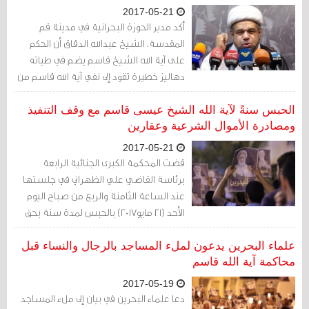
2017-05-21
أكد مدير الحوزة البحرانية في مدينة قم
المقدسة، الشيخ عبدالله الدقاق أن الحكم
على آية الله الشيخ قاسم يضم في طياته
دهاليز خطيرة تقود إلى نفي آية الله قاسم من
البحرين بعد 6 أشهر، لافتا إلى أن "هذه الأحكام
المخففة في ظاهرها، شديدة في باطنها".
الحبس سنةً لآية الله الشيخ عيسى قاسم مع وقف التنفيذ
ومصادرة الأموال الشرعية وعقارين
2017-05-21
قضت المحكمة الكبرى الجنائية الرابعة
برئاسة القاضي علي الظهراني في جلستها
عند الساعة الثامنة والربع من صباح اليوم
الأحد (21 مايو2017) بالحبس لمدة سنة بحق
آية الله الشيخ عيسى أحمد قاسم وحسين
القصاب وميرزا الدرازي مع وقف التنفيذ لمدة
علماء البحرين يدعون لملء المساجد بالرجال والنساء قبل
3 سنوات، وذلك في القضية المتعلقة بجمع
محاكمة آية الله قاسم
أموال الخمس الشرعية التي صنفتها النيابة
2017-05-19
العامة أنها جمع أموال من دون ترخيص.
دعا علماء البحرين في بيان إلى ملء المساجد