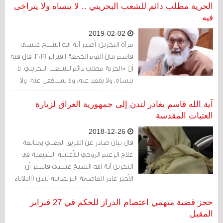
الحرية مطلب دائم للشعب البحريني .. لا ينساه ولا يتراخى
فيه
2019-02-02
مرآة البحرين: أصدر آية الله الشيخ عيسى
قاسم بيان اليوم الجمعة 1 فبراير 2019، قال فيه
أن «الحرية مطلب دائم للشعب البحريني، لا
ينساه، ولا يقعد عنه، ولا يستغفل عنه، ولا
يتراخى فيه». وجاء بيان آية الله قاسم كأول
بيان يصدر عنه منذ إسقاط جنسيته قبل ثلاثة
آية الله قاسم يغادر لندن إلى جمهورية العراق لزيارة
أعوام في يونيو 2016.
العتبات المقدسة
2018-12-26
قال بيان صادر عن الفريق المعني بمتابعة
علاج الزعيم الروحي للأغلبية الشيعية في
البحرين آية الله الشيخ عيسى قاسم، أن
الأخير غادر العاصمة البريطانية لندن (الثلاثاء
25 ديسمبر/كانون الأول 2018) متجها إلى
جمهورية العراق
حجز قضية متهمي اعتصام الدراز للحكم في 27 فبراير
المقبل