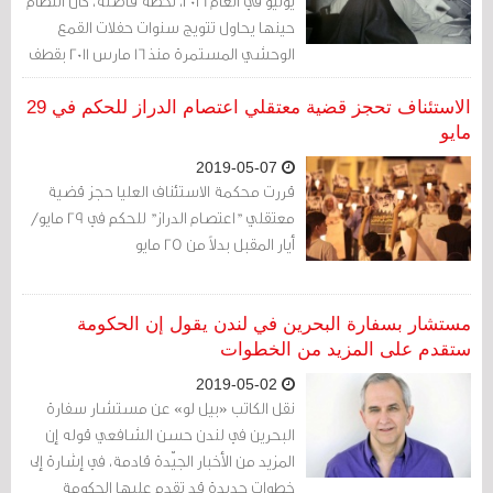
يونيو في العام 2016، لحظة فاصلة، كان النظام
حينها يحاول تتويج سنوات حفلات القمع
الوحشي المستمرة منذ 16 مارس 2011 بقطف
رأس القيادة الكبرى للطائفة الشيعية في
البلاد: آية الله الشيخ عيسى قاسم هو
الاستئناف تحجز قضية معتقلي اعتصام الدراز للحكم في 29
الهدف.
مايو
2019-05-07
قررت محكمة الاستئناف العليا حجز قضية
معتقلي "اعتصام الدراز" للحكم في 29 مايو/
أيار المقبل بدلاً من 25 مايو
مستشار بسفارة البحرين في لندن يقول إن الحكومة
ستقدم على المزيد من الخطوات
2019-05-02
نقل الكاتب «بيل لو» عن مستشار سفارة
البحرين في لندن حسن الشافعي قوله إن
المزيد من الأخبار الجيّدة قادمة، في إشارة إلى
خطوات جديدة قد تقدم عليها الحكومة