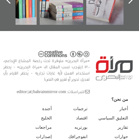
الفداء لمركز أوال
كتب
للدراسات والتوثيق
«مرآة البحرين» متوفرة تحت رخصة المشاع الإبداعي،
3.0 (يتوجب نسب المقال الى «مراة البحرين» - يحظر
استخدام العمل لأية غايات تجارية - يُحظر القيام بأي
تعديل، تحوير أو تغيير في النص)
للمراسلات: editor [at] bahrainmirror.com
من نحن؟
أخبار
ترجمات
أجندة
التعليق السياسي
اقتصاد
الخليج
تقارير
بورتريه
مراجعات
حوارات
انفوجرافك
إصدارات