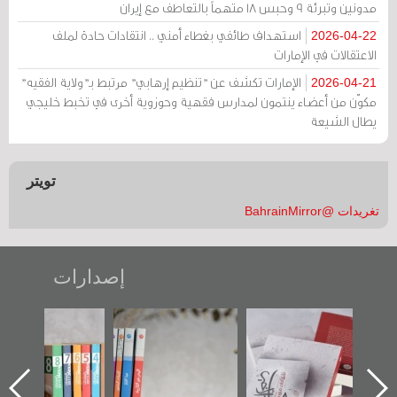
مدونين وتبرئة 9 وحبس 18 متهماً بالتعاطف مع إيران
استهداف طائفي بغطاء أمني .. انتقادات حادة لملف
2026-04-22
الاعتقالات في الإمارات
الإمارات تكشف عن "تنظيم إرهابي" مرتبط بـ"ولاية الفقيه"
2026-04-21
مكوّن من أعضاء ينتمون لمدارس فقهية وحوزوية أخرى في تخبط خليجي
يطال الشيعة
تويتر
تغريدات @BahrainMirror
إصدارات
"حماة الباب الأخير":
تصنيف موضوعي
"مرآة البحرين"
الإصدار الأول عن
للوثائق البريطانية
تصدر حصاد
اعتصام الدراز
يقدمه «مركز أوال»
الساحات 2019
ه
وأحداث ساحة
في سلسلة من 5