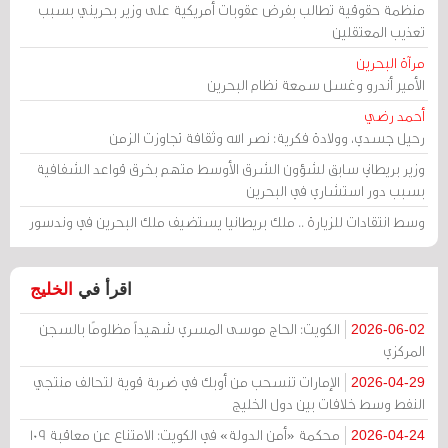
منظمة حقوقية تطالب بفرض عقوبات أمريكية على وزير بحريني بسبب
تعذيب المعتقلين
مرآة البحرين
الأمير أندرو وغسل سمعة نظام البحرين
أحمد رضي
رحيل جسدي، وولادة فكرية: نصر الله وثقافة تجاوزت الزمن
وزير بريطاني سابق لشؤون الشرق الأوسط متهم بخرق قواعد الشفافية
بسبب دور استشاري في البحرين
وسط انتقادات للزيارة .. ملك بريطانيا يستضيف ملك البحرين في وندسور
اقرأ في
الخليج
الكويت: الحاج موسى المسري شهيداً مظلومًا بالسجن
2026-06-02
المركزي
الإمارات تنسحب من أوبك في ضربة قوية لتحالف منتجي
2026-04-29
النفط وسط خلافات بين دول الخليج
محكمة «أمن الدولة» في الكويت: الامتناع عن معاقبة 109
2026-04-24