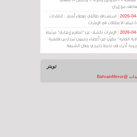
عاطف مع إيران
استهداف طائفي بغطاء أمني .. انتقادات
2026-04
 لملف الاعتقالات في الإمارات
الإمارات تكشف عن "تنظيم إرهابي" مرتبط
2026-04
ولاية الفقيه" مكوّن من أعضاء ينتمون لمدارس فقهية
زوية أخرى في تخبط خليجي يطال الشيعة
تويتر
 @BahrainMirror