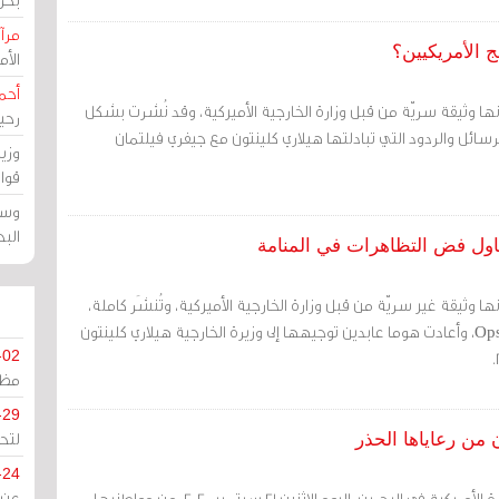
مرآة
ج الأمريكيين؟
الأ
أحم
نها وثيقة سريّة من قبل وزارة الخارجية الأميركية، وقد نُشرت بشكل
رحي
ئل والردود التي تبادلتها هيلاري كلينتون مع جيفري فيلتمان
وزي
قوا
وسط
الب
حاول فض التظاهرات في المنامة
ا وثيقة غير سريّة من قبل وزارة الخارجية الأميركية، وتُنشَر كاملة،
وقد أُرسِلًت من قبل OpsAlert، وأعادت هوما عابدين توجيهها إلى وزيرة الخارجية هيلاري كلينتون
-02
مظل
-29
لتح
 من رعاياها الحذر
-24
مرآة البحرين: طلبت السفارة الأمريكية في البحرين، اليوم الاثنين 21 سبتمبر 2020، من مواطنيها