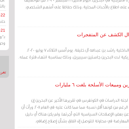
بالت
اء على اطلاع بالأحداث المحلية، وذلك حفاظا على أمنهم الشخصي.
-22
حادة
-21
جال الكشف عن المتفجرات
بـ"
وحو
مرآة البحرين: استقبل وزير الداخلية راشد بن عبدالله آل خليفة، يوم أمس الثلاثاء 7 يوليو 2020،
مريكية لدى البحرين جاستين سيبيريل، وذلك بمناسبة انتهاء فترة عمله.
تغريدات
بيعات الأسلحة بلغت ٦ مليارات
 لجنة الدراسات في الكونغرس في تقريرها الأخير عن البحرين إن
الاضطرابات مستمرة، على الرغم من كونها أقل نسبة مما مما كانت عليه في العام 2011. ورأت أن
عن بعض الإصلاحات السياسية التي أجرتها، ولم يكن هناك أي دليل
المعارضة في محاولة للتوصل إلى اتفاق بشأن إصلاح إضافي.