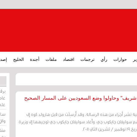
ير
حوارات
رأي
ترجمات
اقتصاد
ملفات
أجندة
الخليج
إصدا
برقي
عامة
و شريف" وحاولوا وضع السعوديين على المسار الصحيح
على
ساو
كية نشر أجزاء من هذه الرسالة، وقد أُرسِلًت من قبل هارولد كوه إلى
وال
سوليفان جايكوب جي، وأعاد سوليفان جايكوب جي توجيهها إلى وزيرة
ني 2011.
منظ
بحر