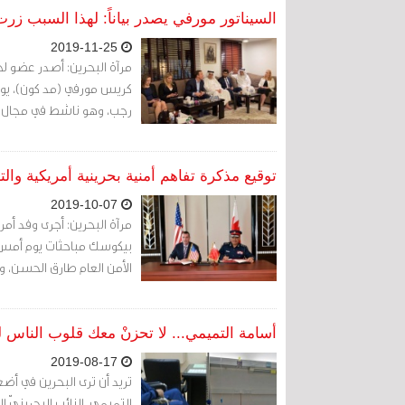
السيناتور مورفي يصدر بياناً: لهذا السبب ز
2019-11-25
مرآة البحرين: أصدر عضو لج
رجب، وهو ناشط في مجال حق
توقيع مذكرة تفاهم أمنية بحرينية أمريكية وال
2019-10-07
مرآة البحرين: أجرى وفد أمري
الأمن العام طارق الحسن، و
أسامة التميمي... لا تحزنْ معك قلوب الناس 
2019-08-17
تريد أن ترى البحرين في أض
التميمي، النائب البحرينيّ 