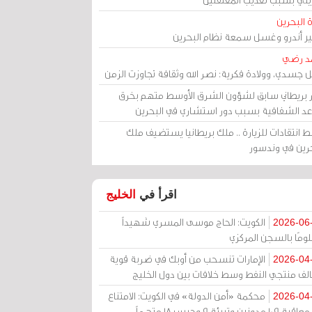
 البحرين
مير أندرو وغسل سمعة نظام البحرين
د رضي
ل جسدي، وولادة فكرية: نصر الله وثقافة تجاوزت الزمن
ر بريطاني سابق لشؤون الشرق الأوسط متهم بخرق
عد الشفافية بسبب دور استشاري في البحرين
 انتقادات للزيارة .. ملك بريطانيا يستضيف ملك
حرين في وندسور
اقرأ في
الخليج
الكويت: الحاج موسى المسري شهيداً
2026-06
ومًا بالسجن المركزي
الإمارات تنسحب من أوبك في ضربة قوية
2026-04
الف منتجي النفط وسط خلافات بين دول الخليج
محكمة «أمن الدولة» في الكويت: الامتناع
2026-04
عن معاقبة 109 مدونين وتبرئة 9 وحبس 18 متهماً