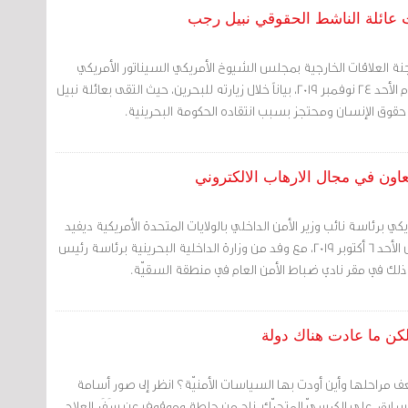
رت عائلة الناشط الحقوقي نبيل رجب
نة العلاقات الخارجية بمجلس الشيوخ الأمريكي السيناتور الأمريكي
كريس مورفي (مد كون)، يوم الأحد 24 نوفمبر 2019، بياناً خلال زيارته للبحرين، حيث التقى بعائلة نبيل
وق الإنسان ومحتجز بسبب انتقاده الحكومة البحرينية.
تعاون في مجال الارهاب الالكتروني
كي برئاسة نائب وزير الأمن الداخلي بالولايات المتحدة الأمريكية ديفيد
بيكوسك مباحثات يوم أمس الأحد 6 أكتوبر 2019، مع وفد من وزارة الداخلية البحرينية برئاسة رئيس
ذلك في مقر نادي ضباط الأمن العام في منطقة السقيّة.
لكن ما عادت هناك دولة
عف مراحلها وأين أودت بها السياسات الأمنيّة؟ انظر إلى صور أسامة
السابق، على الكرسيّ المتحرّك، ناجٍ من جلطة وموقوف عن سَفَر العلاج