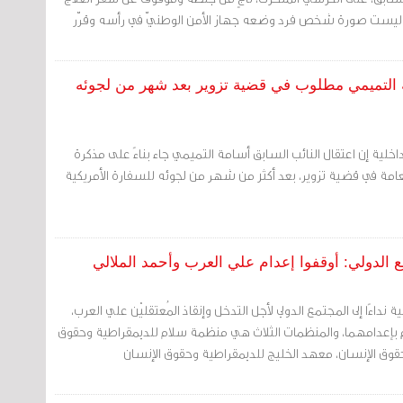
ي ليست صورة شخص فرد وضعه جهاز الأمن الوطنيّ في رأسه وقرّر
مة التميمي مطلوب في قضية تزوير بعد شهر من لجوئه
لداخلية إن اعتقال النائب السابق أسامة التميمي جاء بناءً على مذكرة
عامة في قضية تزوير، بعد أكثر من شهر من لجوئه للسفارة الأمريكية
ع الدولي: أوقفوا إعدام علي العرب وأحمد الملالي
اءًا إلى المجتمع الدولي لأجل التدخل وإنقاذ المُعتقليْن علي العرب،
كم بإعدامهما، والمنظمات الثلاث هي منظمة سلام للديمقراطية وحقوق
حقوق الإنسان، معهد الخليج للديمقراطية وحقوق الإنسان