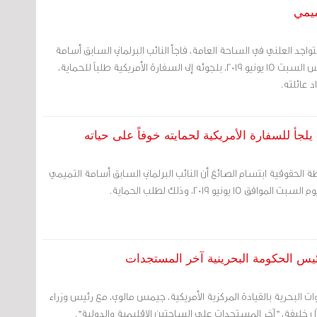
ميمي
اجد العلني في الساحة العامة، فاجأ النائب البرلماني السابق أسامة
التميمي الرأي العام يوم أمس السبت 15 يونيو 2019، بلجوئه إلى السفارة الأمريكية طلباً للحماية،
د عائلته.
يلجأ للسفارة الأمريكية لحمايته خوفاً على حياته
ة الحقوقية ابتسام الصائغ أن النائب البرلماني السابق أسامة التميمي
15 يونيو 2019، وذلك لطلب الحماية.
يس الحكومة البحرينية آخر المستجدات
وات البحرية بالقيادة المركزية الأمريكية، جيمس مالوي، مع رئيس وزراء
ل خليفة، "آخر المستجدات على الساحتين الإقليمية والدولية".