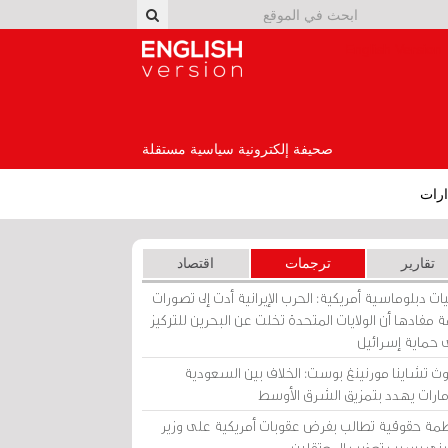
English Version
صحيفة إلكترونية سياسية مستقلة
رات
تقارير
ترجمات
اقتصاد
ات دبلوماسية أمريكية: الحرب الإيرانية أدت إلى تصورات
 مفادها أن الولايات المتحدة تخلت عن البحرين للتركيز
 حماية إسرائيل
ث تشاينا مورنينغ بوست: الخلاف بين السعودية
إمارات يهدد بتمزيق الشرق الأوسط
مة حقوقية تطالب بفرض عقوبات أمريكية على وزير
يني بسبب تعذيب المعتقلين