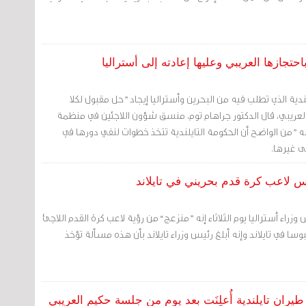
احتجازها العريبي وعليها إعادته إلى أستراليا
لندية الذي تطلب فيه من البحرين وأستراليا إيجاد "حل مقبول لكلا
عريبي، قال الدكتور جراهام توم، منسق شؤون اللاجئين في منظمة
إنه "من الواضح أن الحكومة التايلندية تتخذ خطوات لنفي دورها في
لى غيرها.
س لاعب كرة قدم بحريني في تايلاند
ء أستراليا يوم الثلاثاء إنه ”منزعج“ من رؤية لاعب كرة القدم اللاجئ
سا في تايلاند وإنه أبلغ رئيس وزراء تايلاند بأن هذه مسألة تؤخذ
ران تايلندية أُعلِنَت بعد يوم من جلسة حكيم العريبي