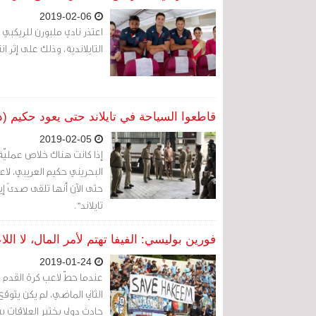
2019-02-06
اعتذر نادي ملبورن للريكب
التايلاندية، وذلك على إثر 
قاطعوا السياحة في تايلاند حتى يعود حكيم (د
2019-02-05
إذا كانت هناك خلاص عمليّة
البحريني حكيم العريبي، لاعب
حتى الآن أنها تلقى صدىً إي
تايلاند".
فورين بوليسي: الفيفا تهتم لأمر المال، لا اللا
2019-01-24
عندما حطّ لاعب كرة القدم 
الثاني الماضي، لم يكن يت
حادث دولي يختبر العلاقات بين