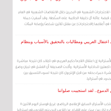
ة للاحتجاجات الشعبية في البحرين خلال الانتفاضات الشعبية في العام
اف ضد قبضة عائلة آل خليفة الحاكمة على السّلطة. وقد أسفرت حملة
 في أعقابها [الاحتجاجات] عن مقتل ثلاثين شخصًا وإصابة المئات.
 اعتقال العريبي ومطالبات بالتحقيق بالأسباب وبنظام
لأسترالية إن اعتقال اللاجئ حكيم العريبي في تايلاند كان نتيجة مباشرة
تابعتين للداخلية الأسترالية. وأكدت الصحيفة أن الفشل في تبيان وضع
شرة حمراء بحقه من قبل الإنتربول كان نتيجة لسوء التنسيق بين
حدود في أستراليا.
 الدموع.. لقد استجيبت صلواتنا
مرآة البحرين: عبّر كابتن المنتخب الأسترالي السابق الإعلامي الرياضي غريغ فوستر اليوم الاثنين 11
اط 2019، عن شكره لكل من عمل على الإفراج عن اللاعب البحريني اللاجىء في استراليا