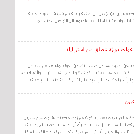
ي في ملبورن عن الإعلان عن صفقة رعاية مع شركة الخطوط الجوية
انتقادات واسعة تلقاها النادي على وسائل التواصل الاجتماعي.
عوات دوليّة تنطلق من استراليا)
 يمكن الخروج بها من حملة التضامن الدّولي الواسعة مع المواطن
 كرة القدم في نادي "باسكو فالي" واللاجيء في استراليا، والّتي لا يظهر
جابياً من الحكومة التايلندية، فلن تكون غير: "قاطعوا السياحة في
عبين
حكيم العريبي في مطار بانكوك مع زوجته في نهاية نوفمبر / تشرين
وقع قضاء شهر العسل في السجن أو أن يصبح الشخصية المركزية في
 تايلاند والبحرين وأستراليا -وقدرة الاتحاد الدولي لكرة القدم، الفيفا،