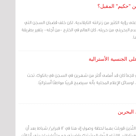
عن "حكيم" المقبل؟
 على رؤية الكثير من زنزانته التايلاندية، لكن خلف قضبان السجن التي
م البحريني من حريته، كان العالم في الخارج -من أجله- يتغير بطريقة
ا.
ى الجنسية الأسترالية
 لاجئ كان قد أمضى أكثر من شهرين في السجن في بانكوك، تحت
، لوسائل الإعلام المحلية بأنه سيصبح قريبًا مواطنًا أستراليًا.
البحرين
لن أنسى أبداً الحب والدعم اللّذين قوبِلت بهما لحظة وصولي إلى هنا في 12 فبراير/ شباط بعد أن
لحجز في تايلاند. الالتزام الدّولي المشترك بقضيتي هو ما أعادني لحريتي. أنا الآن