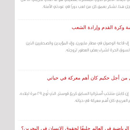
ل هذا، نشكر بعمق كل من لعب دورًا في عودتي الآمنة.
سة وكرة القدم وإرادة الشعب
إلى قاعة الوصول في مطار ملبورن، وإلى المؤيدين والصحفيين الذين
السوق الحرة لشراء بعض العطور لزوجته.
تال من أجل حكيم كان أهم معركة في حياتي
قالت وكالة الأنباء الفرنسية إن كابتن منتخب أستراليا السابق كريغ فوستر، الذي تُوج 29 مرة لبلاده،
م العريبي كان أهم معركة في حياته.
اضية في العالم حليفًا لحقوق الإنسان في البحرين؟