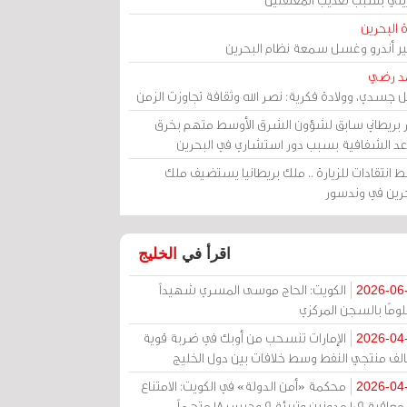
 البحرين
مير أندرو وغسل سمعة نظام البحرين
د رضي
ل جسدي، وولادة فكرية: نصر الله وثقافة تجاوزت الزمن
ر بريطاني سابق لشؤون الشرق الأوسط متهم بخرق
عد الشفافية بسبب دور استشاري في البحرين
 انتقادات للزيارة .. ملك بريطانيا يستضيف ملك
حرين في وندسور
اقرأ في
الخليج
الكويت: الحاج موسى المسري شهيداً
2026-06
ومًا بالسجن المركزي
الإمارات تنسحب من أوبك في ضربة قوية
2026-04
الف منتجي النفط وسط خلافات بين دول الخليج
محكمة «أمن الدولة» في الكويت: الامتناع
2026-04
عن معاقبة 109 مدونين وتبرئة 9 وحبس 18 متهماً