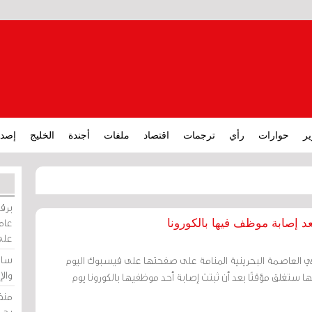
ير
حوارات
رأي
ترجمات
اقتصاد
ملفات
أجندة
الخليج
إصدا
برقي
عامة
بعد إصابة موظف فيها بالكورونا
على
ساو
ة في العاصمة البحرينية المنامة على صفحتها على فيسبوك اليوم
وال
ب) أنها ستغلق مؤقتًا بعد أن ثبتت إصابة أحد موظفيها بالكورونا يوم
منظ
بحر