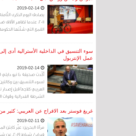
2019-02-14
يصادف اليوم الذكرى الثّامن
2011، عندما تظاهر الآل
القمع التي شنّتها الحكومة
سوء التنسيق في الداخلية الأسترالية أدى إلى
عمل الإنتربول
2019-02-14
أكّدت صحيفة ذا نيو دايلي ا
لسوء التنسيق بين وكالتين 
العريبي كلاجئ قبل إصدار ن
الشرطة الفدرالية وقوات ال
غريغ فوستر بعد الافراج عن العريبي: كثير من
2019-02-11
فبراير/ شب