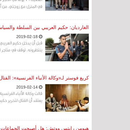
في المنزل مع زوجتي، من أج
الغارديان: حكيم العريبي بين السلطة والسيا
2019-02-18
قبل أن يدخل حكيم العريبي 
ينتظرونه، توقف في متاجر 
كريغ فوستر لـ«وكالة الأنباء الفرنسية»: الق
2019-02-14
يعتقد أن القتال لتحرير حكي
هيومن رايتس ووتش: هل أصبحت الجماعات الري