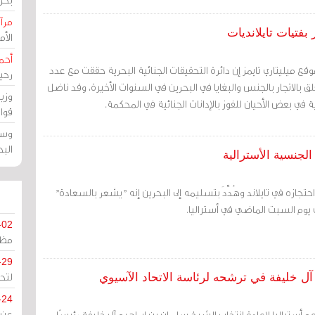
مرآة
بفتيات تايلانديات
الأ
أحم
قع ميليتاري تايمز إن دائرة التحقيقات الجنائية البحرية حققت مع عدد
رحي
ق بالاتجار بالجنس والبغايا في البحرين في السنوات الأخيرة، وقد ناضل
وزي
 في بعض الأحيان للفوز بالإدانات الجنائية في المحكمة.
قوا
وسط
الب
جنسية الأسترالية
تجازه في تايلاند وهُدِّدَ بتسليمه إلى البحرين إنه "يشعر بالسعادة"
 يوم السبت الماضي في أستراليا.
-02
مظل
-29
لتح
آل خليفة في ترشحه لرئاسة الاتحاد الآسيوي
-24
م أستراليا لإعادة انتخاب الشيخ سلمان بن إبراهيم آل خليفة رئيسًا