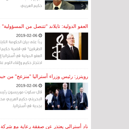
حكيم العريبي.
العفو الدولية: تايلاند "تتنصل من المسؤولية" ب
2019-02-06
ردًا على بيان الحكومة التاي
الطرفين" في قضية حكيم ال
العفو الدولية في أستراليا 
احتجاز حكيم وإلقاء اللوم ع
رويترز: رئيس وزراء أستراليا "منزعج" من حب
2019-02-06
قال سكوت موريسون رئيس وزرا
البحريني حكيم العريبي محبو
بجدية في أستراليا.
ناد أسترالي يعتذر عن صفقة رعاية مع شركة طي