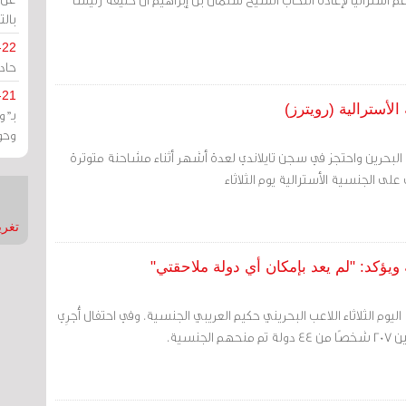
بالت
-22
حادة
-21
لأسترالية (رويترز)
بـ"
وحو
لبحرين واحتجز في سجن تايلاندي لعدة أشهر أثناء مشاحنة متوترة
على الجنسية الأسترالية يوم الثلاثاء
تغريدات
يؤكد: "لم يعد بإمكان أي دولة ملاحقتي"
يوم الثلاثاء اللاعب البحريني حكيم العريبي الجنسية. وفي احتفال أُجرِي
جنسية.