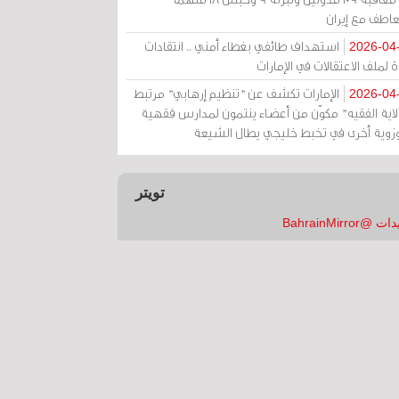
عاطف مع إيران
استهداف طائفي بغطاء أمني .. انتقادات
2026-04
 لملف الاعتقالات في الإمارات
الإمارات تكشف عن "تنظيم إرهابي" مرتبط
2026-04
ولاية الفقيه" مكوّن من أعضاء ينتمون لمدارس فقهية
زوية أخرى في تخبط خليجي يطال الشيعة
تويتر
 @BahrainMirror