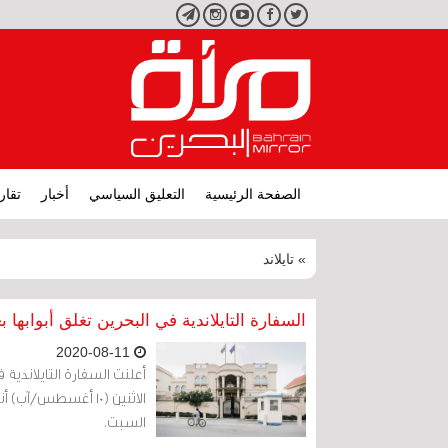
تويتر
فيسبوك
يوتيوب
انستجرام
تليجرام
الصفحة الرئيسية
التعليق السياسي
أخبار
تقار
» تايلاند
السفارة التايلاندية في البحرين تغلق أبوابها 
2020-08-11
أعلنت السفارة التايلاندي
الاثنين (10 أغسطس/آ
السبت.