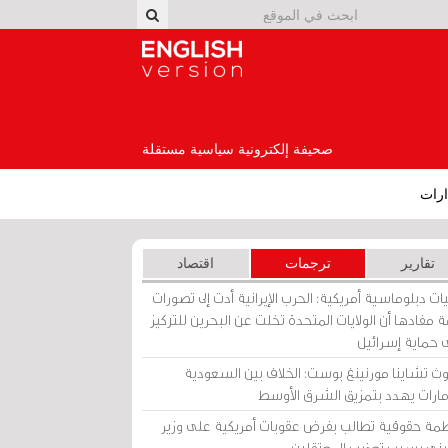
English Version
صحيفة إلكترونية سياسية مستقلة
رات
تقارير
ترجمات
اقتصاد
ات دبلوماسية أمريكية: الحرب الإيرانية أدت إلى تصورات
 مفادها أن الولايات المتحدة تخلت عن البحرين للتركيز
 حماية إسرائيل
ث تشاينا مورنينغ بوست: الخلاف بين السعودية
إمارات يهدد بتمزيق الشرق الأوسط
مة حقوقية تطالب بفرض عقوبات أمريكية على وزير
يني بسبب تعذيب المعتقلين