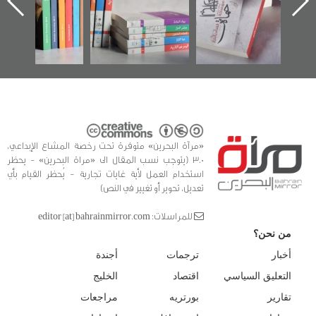
ه
وأحداث ساحة
في سلسلة من 5
الفداء لمركز أوال
كتب
للدراسات والتوثيق
«مرآة البحرين» متوفرة تحت رخصة المشاع الإبداعي،
3.0 (يتوجب نسب المقال الى «مراة البحرين» - يحظر
استخدام العمل لأية غايات تجارية - يُحظر القيام بأي
تعديل، تحوير أو تغيير في النص)
للمراسلات: editor [at] bahrainmirror.com
من نحن؟
أخبار
ترجمات
أجندة
التعليق السياسي
اقتصاد
الخليج
تقارير
بورتريه
مراجعات