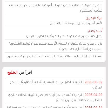
منظمة حقوقية تطالب بفرض عقوبات أمريكية على وزير بحريني بسبب
تعذيب المعتقلين
مرآة البحرين
الأمير أندرو وغسل سمعة نظام البحرين
أحمد رضي
رحيل جسدي، وولادة فكرية: نصر الله وثقافة تجاوزت الزمن
وزير بريطاني سابق لشؤون الشرق الأوسط متهم بخرق قواعد الشفافية
بسبب دور استشاري في البحرين
وسط انتقادات للزيارة .. ملك بريطانيا يستضيف ملك البحرين في وندسور
اقرأ في
الخليج
الكويت: الحاج موسى المسري شهيداً مظلومًا بالسجن
2026-06-02
المركزي
الإمارات تنسحب من أوبك في ضربة قوية لتحالف منتجي
2026-04-29
النفط وسط خلافات بين دول الخليج
محكمة «أمن الدولة» في الكويت: الامتناع عن معاقبة 109
2026-04-24