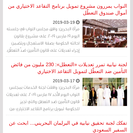
ضدهم وينضم لفرقة « اقمعوه» «احبسوه»
النواب يمررون مشروع تمويل برنامج التقاعد الاختياري من
«عذّبوه» «افصلوه».
أموال صندوق التعطّل
2019-03-19
مرآة البحرين: وافق مجلس النواب في جلسته
اليوم 19 مارس 2019، على مشروع بقانون
احالته الحكومة بصفة الاستعجال ويتضمن
إجراء تعديلات على قانون التأمين ضدّ التعطّل.
ومن ضمن التعديلات تحويل مبالغ من
الصندوق لتمويل التقاعد الاختياري وتبلغ 230
لجنة نيابية تمرر تعديلات «التعطل»: 230 مليون من فائض
مليون دينار .
التأمين ضد التعطّل لتمويل التقاعد الاختياري
2019-03-17
مرآة البحرين: وافقت لجنة الخدمات بمجلس
النواب اليوم الأحد 17 مارس 2019، على تعديلات
قانون التأمين ضد التعطل والتي تجيز
للحكومة تمويل برنامج التقاعد الاختياري من
صندوق «التعطل».
تفكك لجنة تحقيق نيابية في البرلمان البحريني... ابحث عن
السفير السعودي