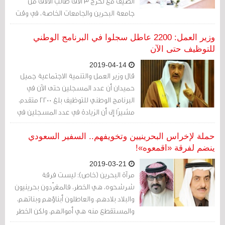
الصيف مع تخرج 3 آلاف طالب الآلاف من
جامعة البحرين والجامعات الخاصة، في وقت
تعجز فيه الحكومة عن إيجاد حلول لمواجهة
البطالة.
وزير العمل: 2200 عاطل سجلوا في البرنامج الوطني
للتوظيف حتى الآن
2019-04-14
قال وزير العمل والتنمية الاجتماعية جميل
حميدان أن عدد المسجلين حتى الآن في
البرنامج الوطني للتوظيف بلغ 2200 متقدم،
مشيرًا إلى أن الزيادة في عدد المسجلين في
البرنامج لا تتجاوز 30% من إجمالي المتقدمين
حتى الآن
حملة لإخراس البحرينيين وتخويفهم.. السفير السعودي
ينضم لفرقة «اقمعوه»!
2019-03-21
مرآة البحرين (خاص): ليست فرقة
شرشحوه، هي الخطر، فالمغرّدون بحرينيون
والبلاد بلادهم، والعاطلون أبناؤهم وبناتهم،
والمستقطع منه هي أموالهم، ولكن الخطر
أن يرعى سفير دولة خليجية حملة التحريض