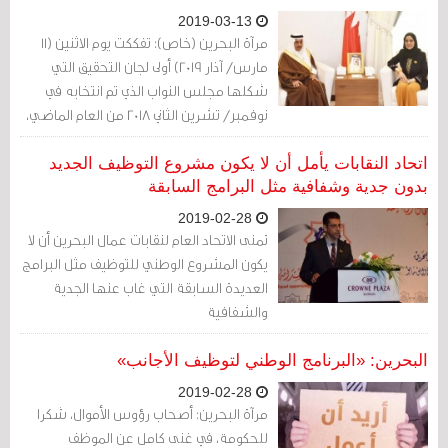
2019-03-13
مرآة البحرين (خاص): تفككت يوم الاثنين (11
مارس/ آذار 2019) أولى لجان التحقيق التي
شكلها مجلس النواب الذي تم انتخابه في
نوفمبر/ تشرين الثاني 2018 من العام الماضي،
لتشكل أولى خيبات الأمل من فعالية اللجنة
التي تشكلت من 12 نائباً للتحقيق في أوضاع
اتحاد النقابات يأمل أن لا يكون مشروع التوظيف الجديد
بحرنة الوظائف، والتهميش الذي يتعرض له
بدون جدية وشفافية مثل البرامج السابقة
البحرينيون في القطاعين العام والخاص.
2019-02-28
تمنى الاتحاد العام لنقابات عمال البحرين أن لا
يكون المشروع الوطني للتوظيف مثل البرامج
العديدة السابقة التي غاب عنها الجدية
والشفافية
البحرين: «البرنامج الوطني لتوظيف الأجانب»
2019-02-28
مرآة البحرين: أصحاب رؤوس الأموال، شكرا
للحكومة، في غنى كامل عن الموظف