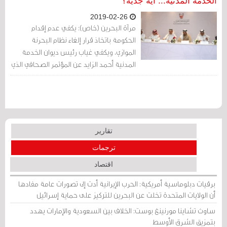
الخدمة المدنية... أيّة جدية؟
2019-02-26
مرآة البحرين (خاص): يكفي عدم إقدام
الحكومة باتخاذ قرار إلغاء نظام البحرنة
الموازي، ويكفي غياب رئيس ديوان الخدمة
المدنية أحمد الزايد عن المؤتمر الصحافي الذي
عقده يوم الاثنين 25 فبراير/ شباط 2018
خمسة وزراء والرئيس التنفيذي لصندوق
تمكين، يكفي ذلك لمعرفة أن المشروع الذي
أطلقه هذا الأسبوع مجلس الوزراء تحت الاسم
القديم المُكرر «المشروع الوطني للتوظيف»
تقارير
ما هو إلا تحايل من الحكومة، وهرب من
ترجمات
المشكلة الأساس: توظيف البحرينيين.
اقتصاد
برقيات دبلوماسية أمريكية: الحرب الإيرانية أدت إلى تصورات عامة مفادها
أن الولايات المتحدة تخلت عن البحرين للتركيز على حماية إسرائيل
ساوث تشاينا مورنينغ بوست: الخلاف بين السعودية والإمارات يهدد
بتمزيق الشرق الأوسط