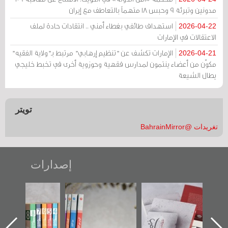
مدونين وتبرئة 9 وحبس 18 متهماً بالتعاطف مع إيران
استهداف طائفي بغطاء أمني .. انتقادات حادة لملف
2026-04-22
الاعتقالات في الإمارات
الإمارات تكشف عن "تنظيم إرهابي" مرتبط بـ"ولاية الفقيه"
2026-04-21
مكوّن من أعضاء ينتمون لمدارس فقهية وحوزوية أخرى في تخبط خليجي
يطال الشيعة
تويتر
تغريدات @BahrainMirror
إصدارات
"حماة الباب الأخير":
تصنيف موضوعي
"مرآة البحرين"
الإصدار الأول عن
للوثائق البريطانية
تصدر حصاد
اعتصام الدراز
يقدمه «مركز أوال»
الساحات 2019