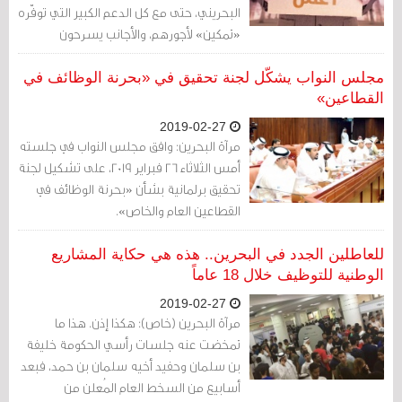
البحريني، حتى مع كل الدعم الكبير التي توفّره
«تمكين» لأجورهم، والأجانب يسرحون
ويمرحون، ويعملون لحسابهم الشخصي،
بأوفر ما يمكن، فأين سيجد حميدان
مجلس النواب يشكّل لجنة تحقيق في «بحرنة الوظائف في
والدوسري وظائف للبحرينيين؟
القطاعين»
2019-02-27
مرآة البحرين: وافق مجلس النواب في جلسته
أمس الثلاثاء 26 فبراير 2019، على تشكيل لجنة
تحقيق برلمانية بشأن «بحرنة الوظائف في
القطاعين العام والخاص».
للعاطلين الجدد في البحرين.. هذه هي حكاية المشاريع
الوطنية للتوظيف خلال 18 عاماً
2019-02-27
مرآة البحرين (خاص): هكذا إذن. هذا ما
تمخضت عنه جلسات رأسي الحكومة خليفة
بن سلمان وحفيد أخيه سلمان بن حمد، فبعد
أسابيع من السخط العام المُعلن من