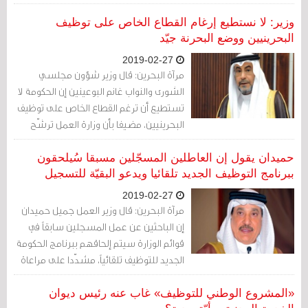
سياسات الحكومة والقطاع الخاص في
تهميش البحرينيين وتفضيل الأجانب في
وزير: لا نستطيع إرغام القطاع الخاص على توظيف
التوظيف، أعلنت الحكومة خطوات باردة
البحرينيين ووضع البحرنة جيّد
ومُكررة لمواجهة هذا السخط.
2019-02-27
مرآة البحرين: قال وزير شؤون مجلسي
الشورى والنواب غانم البوعينين إن الحكومة لا
تستطيع أن ترغم القطاع الخاص على توظيف
البحرينيين، مضيفا بأن وزارة العمل ترشّح
العاطلين للشركات والجهات المعنية وهي
من تختار.
حميدان يقول إن العاطلين المسجّلين مسبقا سُيلحقون
ببرنامج التوظيف الجديد تلقائيا ويدعو البقيّة للتسجيل
2019-02-27
مرآة البحرين: قال وزير العمل جميل حميدان
إن الباحثين عن عمل المسجلين سابقاً في
قوائم الوزارة سيتم إلحاقهم ببرنامج الحكومة
الجديد للتوظيف تلقائياً، مشدّدا على مراعاة
مراجعتهم للوزارة وفق المواعيد المحددة
للمراجعة.
«المشروع الوطني للتوظيف» غاب عنه رئيس ديوان