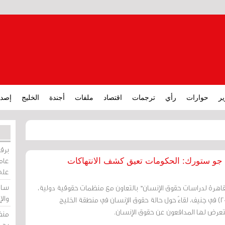
ير
حوارات
رأي
ترجمات
اقتصاد
ملفات
أجندة
الخليج
إصدا
برقي
عامة
جو ستورك: الحكومات تعيق كشف الانتهاكات
على
ساو
لقاهرة لدراسات حقوق الإنسان" بالتعاون مع منظمات حقوقية دولية،
وال
الأربعاء (18 يونيو/حزيران 2014) في جنيف، لقاءً حول حالة حقوق الإنسان في منطقة الخليج
 يتعرض لها المدافعون عن حقوق الإنسان.
منظ
بحر