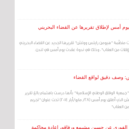
وم أمس لإطلاق تقريرها عن القضاء البحريني
ت منظّمة "هيومن رايتس ووتش" تقريرها الجديد عن القضاء البحريني
لإفلات من العقاب"، وذلك في ندوة عقدت يوم أمس في لندن.
ش: وصف دقيق لواقع القضاء
"جمعية الوفاق الوطني الإسلامية" بأنها درست باهتمام بالغ تقرير
منظمة هيومن رايتس ووتش الذي أطلق يوم أمس (28/ مايو/أيار 2014) تحت عنوان "تجريم
من العقاب"
 الفوري عن حسين مشيمع ورفاقه، إعادة محاكمة