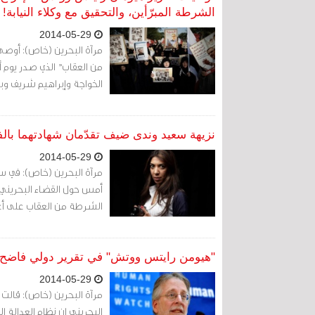
الشرطة المبرّأين، والتحقيق مع وكلاء النيابة!
2014-05-29
مرآة البحرين (خاص): أوصى
من العقاب" الذي صدر يوم 
الخواجة وإبراهيم شريف وب
نزيهة سعيد وندى ضيف تقدّمان شهادتهما بال
2014-05-29
مرآة البحرين (خاص): في 
أمس حول القضاء البحريني
الشرطة من العقاب على أعما
"هيومن رايتس ووتش" في تقرير دولي فاضح: ال
2014-05-29
مرآة البحرين (خاص): قال
البحريني إن نظام العدالة 