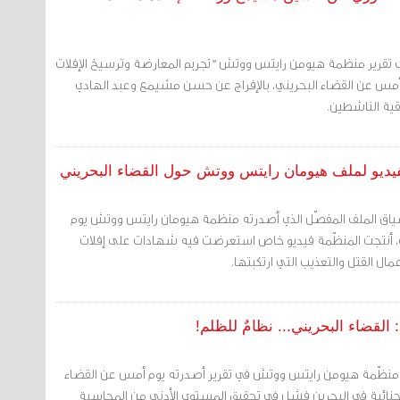
 تقرير منظمة هيومن رايتس ووتش "تجريم المعارضة وترسيخ الإفلات
أمس عن القضاء البحريني، بالإفراج عن حسن مشيمع وعبد الهادي
قية الناشطين.
فيديو لملف هيومان رايتس ووتش حول القضاء البحريني
سياق الملف المفصّل الذي أصدرته منظمة هيومان رايتس ووتش يوم
، أنتجت المنظّمة فيديو خاص استعرضت فيه شهادات على إفلات
ل القتل والتعذيب التي ارتكبتها.
قضاء البحريني... نظامٌ للظلم!
ت منظّمة هيومن رايتس ووتش في تقرير أصدرته يوم أمس عن القضاء
الجنائية في البحرين فشل في تحقيق المستوى الأدنى من المحاسبة