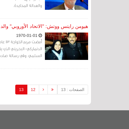
والعدالة المحايدة.
هيومن رايتس ووتش: "الاتحاد الأوروبي" والدن
1970-01-01
أمضت 
الدنماركي-البحريني الذي ي
السلمي. وفي رسالة صادمة بتاريخ 19 فبراير/شباط، أعلنت مريم 
الصفحات : 13
12
13