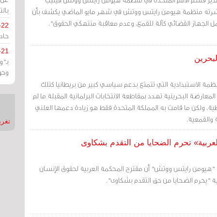
بالت
ذي نشرته منظمة هيومن رايتس ووتش في شهر مايو الماضي يكشف بأن
 الجهاز القضائي كآلة للقمع، وعدم معاقبة منتهكي الحقوق".
-22
حادة
-21
بحرين
بـ"
وحو
نظمة الاستبدادية التي تتمتع بدعم سياسي كبير من بريطانيا كتلك
لمعارضة البحرينية تهدد بمقاطعة الانتخابات البرلمانية المقبلة ما لم
ة، ولكن ما قامت به المملكة المتحدة فقط هو زيادة دعمها العلني
 والقمعية.
تغريدات
ربية» تحرم الضحايا من التقدم بشكاوى
 "هيومن رايتس ووتش" أن مقترح المحكمة العربية لحقوق الإنسان
بية "يحرم الضحايا من حق التقدم بشكاوى".