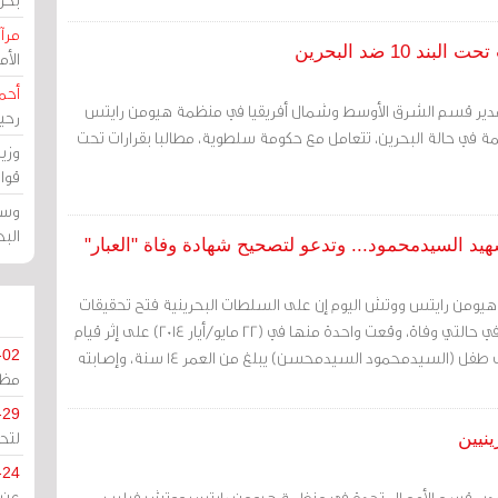
مرآة
1 ضد البحرين
الأ
أحم
 مدير قسم الشرق الأوسط وشمال أفريقيا في منظمة هيومن رايتس
رحي
 في حالة البحرين، تتعامل مع حكومة سلطوية، مطالبا بقرارات تحت
وزي
قوا
وسط
الب
 السيدمحمود... وتدعو لتصحيح شهادة وفاة "العبار"
 هيومن رايتس ووتش اليوم إن على السلطات البحرينية فتح تحقيقات
سريعة وشاملة ومحايدة في حالتي وفاة، وقعت واحدة منها في (22 مايو/أيار 2014) على إثر قيام
قوات الأمن بإطلاق النار على طفل (السيدمحمود السيدمحسن) يبلغ من العمر 14 سنة، وإصابته
-02
مظل
-29
لتح
نيين
-24
 مدير قسم الأمم المتحدة في منظمة هيومن رايتس ووتش فيليب