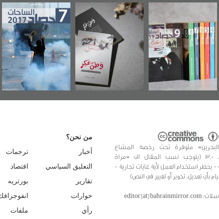
وطن عكر» رواية
حصاد 2017
عاشوراء البحرين...
جديدة لمعتقل
ويكيليكس السفارة
سكري تصدر عن
الأمريكية
«مرآة البحرين»
من نحن؟
البحرين» متوفرة تحت رخصة المشاع
أخبار
ترجمات
الإبداعي، 3.0 (يتوجب نسب المقال الى «مراة
 - يحظر استخدام العمل لأية غايات تجارية -
التعليق السياسي
اقتصاد
يام بأي تعديل، تحوير أو تغيير في النص)
تقارير
بورتريه
editor [at] bahrainmir
حوارات
انفوجرافك
رأي
ملفات