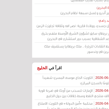
 البحرين
مير أندرو وغسل سمعة نظام البحرين
د رضي
ل جسدي، وولادة فكرية: نصر الله وثقافة تجاوزت الزمن
ر بريطاني سابق لشؤون الشرق الأوسط متهم بخرق
عد الشفافية بسبب دور استشاري في البحرين
 انتقادات للزيارة .. ملك بريطانيا يستضيف ملك
حرين في وندسور
اقرأ في
الخليج
الكويت: الحاج موسى المسري شهيداً
2026-06
ومًا بالسجن المركزي
الإمارات تنسحب من أوبك في ضربة قوية
2026-04
الف منتجي النفط وسط خلافات بين دول الخليج
محكمة «أمن الدولة» في الكويت: الامتناع
2026-04
عن معاقبة 109 مدونين وتبرئة 9 وحبس 18 متهماً