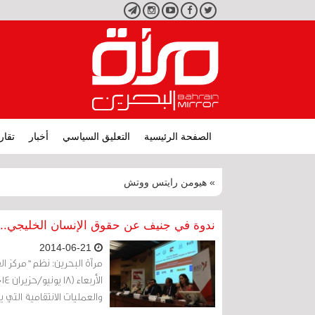
تويتر
فيسبوك
يوتيوب
انستجرام
تليجرام
الصفحة الرئيسية
التعليق السياسي
أخبار
تقار
» هيومن رايتس ووتش
ندوة في جنيف عن حقوق الإنسان الخليجي.. 
2014-06-21
مرآة البحرين: نظم "مركز ا
والعمليات الانتقامية التي