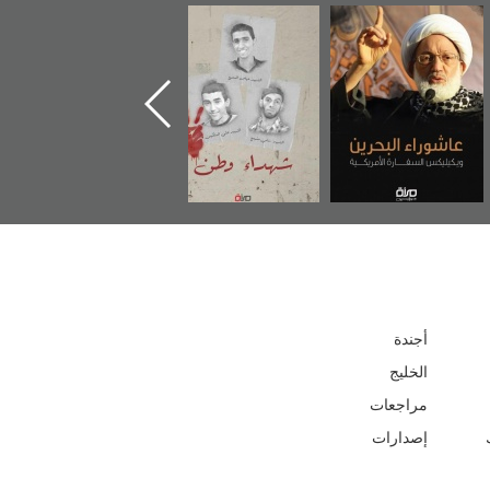
شهداء وطن
«جَوْ»: رواية
دعوة للضحك
إ
المعتقل جهاد
أجندة
الخليج
مراجعات
إصدارات