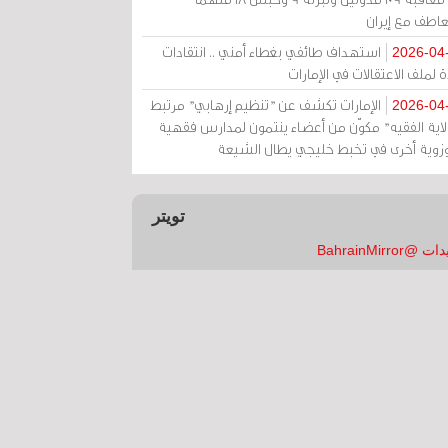
عاطف مع إيران
استهداف طائفي بغطاء أمني .. انتقادات
2026-04
 لملف الاعتقالات في الإمارات
الإمارات تكشف عن "تنظيم إرهابي" مرتبط
2026-04
ولاية الفقيه" مكوّن من أعضاء ينتمون لمدارس فقهية
زوية أخرى في تخبط خليجي يطال الشيعة
تويتر
 @BahrainMirror