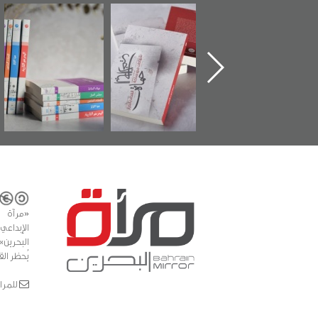
ماة الباب الأخير":
تصنيف موضوعي
"مرآة البحرين"
«
لإصدار الأول عن
للوثائق البريطانية
تصدر حصاد
اعتصام الدراز
يقدمه «مركز أوال»
الساحات 2019
ع
وأحداث ساحة
في سلسلة من 5
لفداء لمركز أوال
كتب
دراسات والتوثيق
«مرآة 
البحرين»
يُحظر الق
للمراسلات: ror.com