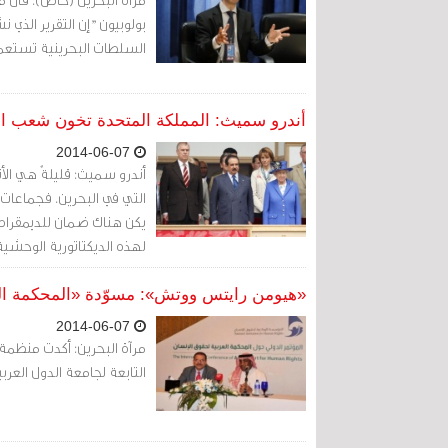
بولوبيون "إن التقرير ال
السلطات البحرينية تستعمل
أندرو سميث: المملكة المتحدة تخون شعب ال
2014-06-07
أندرو سميث: قليلةٌ هي الأ
التي في البحرين. فجماعات ا
يكن هناك ضمان للديمقراطي
لهذه الديكتاتورية الوحشية
«هيومن رايتس ووتش»: مسوّدة «المحكمة الع
2014-06-07
مرآة البحرين: أكدت منظمة
التابعة لجامعة الدول العر