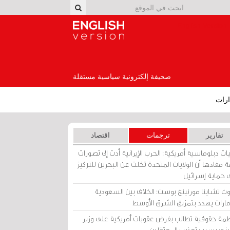
English Version
صحيفة إلكترونية سياسية مستقلة
رات
تقارير
ترجمات
اقتصاد
ات دبلوماسية أمريكية: الحرب الإيرانية أدت إلى تصورات
 مفادها أن الولايات المتحدة تخلت عن البحرين للتركيز
 حماية إسرائيل
ث تشاينا مورنينغ بوست: الخلاف بين السعودية
إمارات يهدد بتمزيق الشرق الأوسط
مة حقوقية تطالب بفرض عقوبات أمريكية على وزير
يني بسبب تعذيب المعتقلين