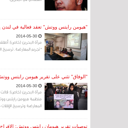
"هيومن رايتس ووتش" تعقد فعالية في لندن ي
2014-05-30
مرآة البحرين (خاص): أطلق
"تجريم المعارضة، ترسيخ ا
"الوفاق" تثني على تقرير هيومن رايتس ووت
2014-05-30
مرآة البحرين (خاص): قالت 
المعارضة وترسيخ الإفلات 
توصيات تقرير هيومان رايتس ووتش: الإفراج