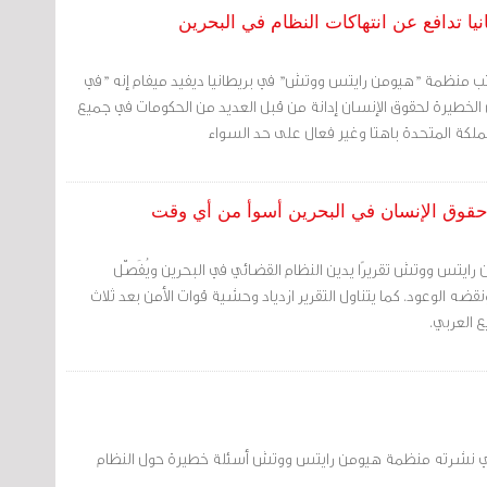
ا تدافع عن انتهاكات النظام في البحرين
كتب منظمة "هيومن رايتس ووتش" في بريطانيا ديفيد ميفام إنه "في
ن الخطيرة لحقوق الإنسان إدانة من قبل العديد من الحكومات في جميع
لمملكة المتحدة باهتا وغير فعال على حد السواء
 حقوق الإنسان في البحرين أسوأ من أي وقت
رايتس ووتش تقريرًا يدين النظام القضائي في البحرين ويُفَصّل
ونقضه الوعود. كما يتناول التقرير ازدياد وحشية قوات الأمن بعد ثلاث
ع العربي.
يد الذي نشرته منظمة هيومن رايتس ووتش أسئلة خطيرة حول النظام