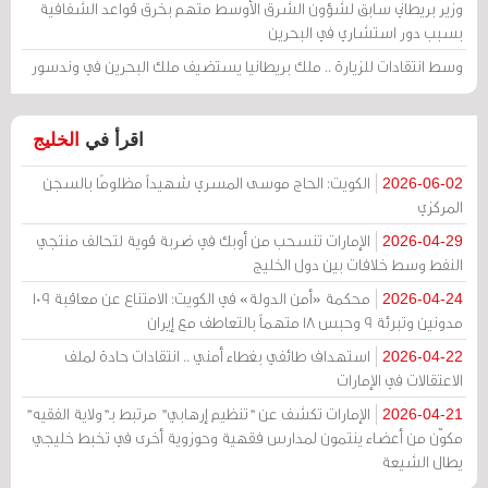
وزير بريطاني سابق لشؤون الشرق الأوسط متهم بخرق قواعد الشفافية
بسبب دور استشاري في البحرين
وسط انتقادات للزيارة .. ملك بريطانيا يستضيف ملك البحرين في وندسور
اقرأ في
الخليج
الكويت: الحاج موسى المسري شهيداً مظلومًا بالسجن
2026-06-02
المركزي
الإمارات تنسحب من أوبك في ضربة قوية لتحالف منتجي
2026-04-29
النفط وسط خلافات بين دول الخليج
محكمة «أمن الدولة» في الكويت: الامتناع عن معاقبة 109
2026-04-24
مدونين وتبرئة 9 وحبس 18 متهماً بالتعاطف مع إيران
استهداف طائفي بغطاء أمني .. انتقادات حادة لملف
2026-04-22
الاعتقالات في الإمارات
الإمارات تكشف عن "تنظيم إرهابي" مرتبط بـ"ولاية الفقيه"
2026-04-21
مكوّن من أعضاء ينتمون لمدارس فقهية وحوزوية أخرى في تخبط خليجي
يطال الشيعة