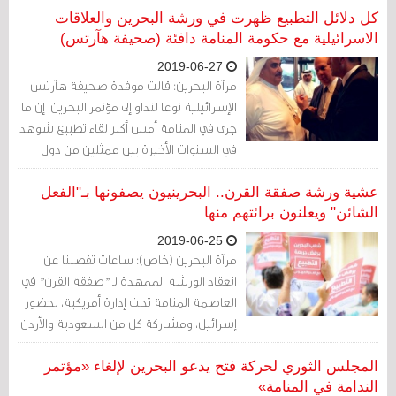
كل دلائل التطبيع ظهرت في ورشة البحرين والعلاقات
الاسرائيلية مع حكومة المنامة دافئة (صحيفة هآرتس)
2019-06-27
مرآة البحرين: قالت موفدة صحيفة هآرتس
الإسرائيلية نوعا لنداو إلى مؤتمر البحرين، إن ما
جرى في المنامة أمس أكبر لقاء تطبيع شوهد
في السنوات الأخيرة بين ممثلين من دول
عربية وإسرائيليين، وذلك برعاية مؤتمر
السلام الاقتصادي الذي تنظمه إدارة ترامب،
عشية ورشة صفقة القرن.. البحرينيون يصفونها بـ"الفعل
بهدف جمع خمسين مليار دولار
الشائن" ويعلنون برائتهم منها
للفلسطينيين، إذا تم دفع خطة السلام التي
2019-06-25
تنوي الولايات المتحدة عرضها بعد الانتخابات
مرآة البحرين (خاص): ساعات تفصلنا عن
الإسرائيلية.
انعقاد الورشة الممهدة لـ "صفقة القرن" في
العاصمة المنامة تحت إدارة أمريكية، بحضور
إسرائيل، ومشاركة كل من السعودية والأردن
ومصر والإمارات وسلطنة عمان والمغرب،
ومقاطعة كل من فلسطين وسوريا وليبيا
المجلس الثوري لحركة فتح يدعو البحرين لإلغاء «مؤتمر
وقطر ولبنان والعراق والكويت.
الندامة في المنامة»