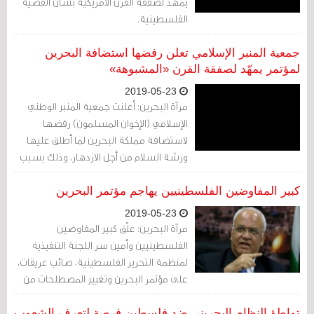
يمهّد لصفقة القرن الأمريكية بشأن القضية
الفلسطينية.
جمعية المنبر الإسلامي تعلن رفضها استضافة البحرين
لمؤتمر يمهّد لصفقة القرن «المشبوهة»
2019-05-23
مرآة البحرين: أعلنت جمعية المنبر الوطني
الإسلامي (الإخوان المسلمون) رفضها
لاستضافة مملكة البحرين لما أطلق عليها
ورشة السلام من أجل الازدهار، وذلك بسبب
ما أثير حول أهدافها وما أعلنه البيت الأبيض
من أنها ستكون بمثابة بداية الإعلان الرسمي
كبير المفاوضين الفلسطينيين يهاجم مؤتمر البحرين
عن ما يسمى بصفقة القرن.
2019-05-23
مرآة البحرين: علّق كبير المفاوضين
الفلسطينيين وأمين سر اللجنة التنفيذية
لمنظمة التحرير الفلسطينية، صائب عريقات،
على مؤتمر البحرين وتغيير المصطلحات من
السلام إلى "الإزدهار".
تواطؤ النظام البحريني ضد فلسطين فرصة لتعرف الشعوب