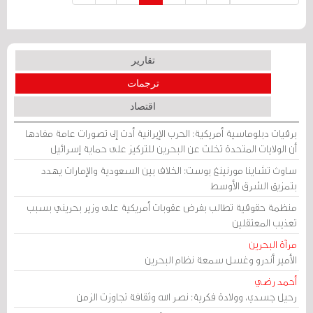
تقارير
ترجمات
اقتصاد
برقيات دبلوماسية أمريكية: الحرب الإيرانية أدت إلى تصورات عامة مفادها
أن الولايات المتحدة تخلت عن البحرين للتركيز على حماية إسرائيل
ساوث تشاينا مورنينغ بوست: الخلاف بين السعودية والإمارات يهدد
بتمزيق الشرق الأوسط
منظمة حقوقية تطالب بفرض عقوبات أمريكية على وزير بحريني بسبب
تعذيب المعتقلين
مرآة البحرين
الأمير أندرو وغسل سمعة نظام البحرين
أحمد رضي
رحيل جسدي، وولادة فكرية: نصر الله وثقافة تجاوزت الزمن