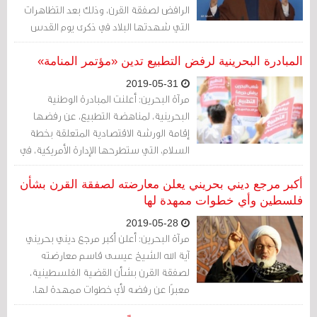
الرافض لصفقة القرن، وذلك بعد التظاهرات
التي شهدتها البلاد في ذكرى يوم القدس
العالمي.
المبادرة البحرينية لرفض التطبيع تدين «مؤتمر المنامة»
2019-05-31
مرآة البحرين: أعلنت المبادرة الوطنية
البحرينية، لمناهضة التطبيع، عن رفضها
إقامة الورشة الاقتصادية المتعلقة بخطة
السلام، التي ستطرحها الإدارة الأمريكية، في
الشرق الأوسط.
أكبر مرجع ديني بحريني يعلن معارضته لصفقة القرن بشأن
فلسطين وأي خطوات ممهدة لها
2019-05-28
مرآة البحرين: أعلن أكبر مرجع ديني بحريني
آية الله الشيخ عيسى قاسم معارضته
لصفقة القرن بشأن القضية الفلسطينية،
معبرًا عن رفضه لأي خطوات ممهدة لها،
ورأي أنّه لا ولاية لأحد ليقوم مقام فلسطين