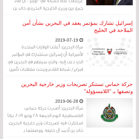
غرينبلات على حسابه في "تويتر"، أن لقاء
جمع بين وزيري الخارجية البحريني خالد بن
أحمد آل خليفة والإسرائيلي يسرائيل كاتس،
في واشنطن.
إسرائيل تشارك بمؤتمر يعقد في البحرين بشأن أمن
الملاحة في الخليج
2019-07-19
مرآة البحرين: أعلنت الولايات المتحدة
الأميركية أن إسرائيل ستشارك في المؤتمر
الذي دعت إليه، والذي سينظم في البحرين في
فبراير/ شباط القادم ويبحث متطلبات تأمين
الملاحة البحرية في منطقة الخليج.
حركة حماس تستنكر تصريحات وزير خارجية البحرين
وتصفها بـ "اللامسؤولة"
2019-06-28
مرآة البحرين: أصدرت حركة حماس
الفلسطينية اليوم الجمعة 28 يونيو 2019، بياناً
استنكرت فيه تصريحات وزير خارجية البحرين،
خالد بن أحمد آل خليفة، ووصفتها بـ
"اللامسؤولة".