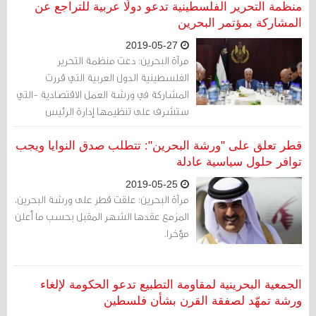
وأهلها في هذه الصفقة، وانتقد بشدّة
منظمة التحرير الفلسطينية تدعو دولًا عربية للتراجع عن
الأنظمة العربية المتورطة في العمل من أجل
المشاركة بمؤتمر البحرين
هذه الصفقة.
2019-05-27
مرآة البحرين: دعت منظمة التحرير
الفلسطينية الدول العربية التي قررت
المشاركة في ورشة العمل الاقتصادية -التي
ستشرف على تنظيمها إدارة الرئيس
الأميركي دونالد ترامب في البحرين الشهر
المقبل- إلى مراجعة موقفها.
قطر تعلق على "ورشة البحرين": تتطلب صدق النوايا ويجب
توافر حلول سياسية عادلة
2019-05-25
مرآة البحرين: علقت قطر على ورشة البحرين،
المزمع عقدها الشهر المقبل بحسب ما أعلن
مؤخرا.
الجمعية البحرينية لمقاومة التطبيع تدعو الحكومة لإلغاء
ورشة تمهّد لصفقة القرن بشأن فلسطين