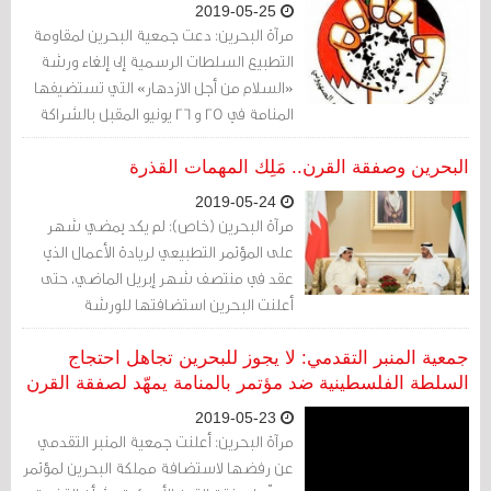
2019-05-25
مرآة البحرين: دعت جمعية البحرين لمقاومة
التطبيع السلطات الرسمية إلى إلغاء ورشة
«السلام من أجل الازدهار» التي تستضيفها
المنامة في 25 و 26 يونيو المقبل بالشراكة
مع الولايات المتحدة الأمريكية، ضمن المراحل
الأولى للإعلان عن صفقة القرن.
البحرين وصفقة القرن.. مَلِك المهمات القذرة
2019-05-24
مرآة البحرين (خاص): لم يكد يمضي شهر
على المؤتمر التطبيعي لريادة الأعمال الذي
عقد في منتصف شهر إبريل الماضي، حتى
أعلنت البحرين استضافتها للورشة
الاقتصادية التي تنظمها الولايات المتحدة
نهاية يونيو القادم، كجزء من الخطة المعروفة
جمعية المنبر التقدمي: لا يجوز للبحرين تجاهل احتجاج
باسم «صفقة القرن». لماذا دائماً البحرين؟
السلطة الفلسطينية ضد مؤتمر بالمنامة يمهّد لصفقة القرن
2019-05-23
مرآة البحرين: أعلنت جمعية المنبر التقدمي
عن رفضها لاستضافة مملكة البحرين لمؤتمر