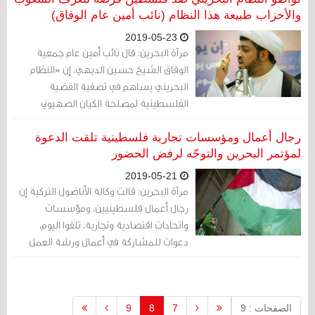
والأحزاب طبيعة هذا النظام (نائب أمين عام الوفاق)
2019-05-23
مرآة البحرين: قال نائب أمين عام جمعية
الوفاق الشيخ حسين الديهي، إن «النظام
البحريني يساهم في تصفية القضية
الفلسطينية لمصلحة الكيان الصهيوني
وبشروطه من خلال احتضانه لمؤتمر أمريكي
صهيوني لتدشين القسم الأول لما يسمى
رجال أعمال ومؤسسات تجارية فلسطينية تلقت الدعوة
بصفقة القرن⁩».
لمؤتمر البحرين والتوجّه لرفض الحضور
2019-05-21
مرآة البحرين: قالت وكالة الأناضول التركية إن
رجال أعمال فلسطينيين، ومؤسسات
واتحادات اقتصادية وتجارية، تلقوا اليوم،
دعوات للمشاركة في أعمال ورشة العمل
الاقتصادية المرتقب أن تنظمها الولايات
المتحدة الأمريكية، وتستضيفها البحرين،
الشهر المقبل، وتلاقي رفضا رسميا من
القيادة الفلسطينية.
الصفحات : 9
7
8
9