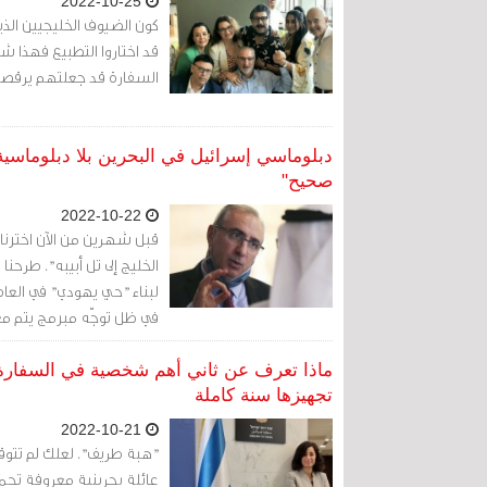
2022-10-25
كون الضيوف الخليجيين الذي
قد اختاروا التطبيع فهذا 
السفارة قد جعلتهم يرقصون
دبلوماسي إسرائيل في البحرين بلا دبلوماسية
صحيح"
2022-10-22
قبل شهرين من الآن اخترنا عنو
الخليج إلى تل أبيبه". طرح
لبناء "حي يهودي" في العا
في ظل توجّه مبرمج يتم معه
ومحاصرة هويتهم بل حتى
ماذا تعرف عن ثاني أهم شخصية في السفارة ال
تجهيزها سنة كاملة
2022-10-21
"هبة طريف". لعلك لم تتوقف ك
عائلة بحرينية معروفة تحم