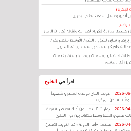
 البحرين
مير أندرو وغسل سمعة نظام البحرين
د رضي
ل جسدي، وولادة فكرية: نصر الله وثقافة تجاوزت الزمن
ر بريطاني سابق لشؤون الشرق الأوسط متهم بخرق
عد الشفافية بسبب دور استشاري في البحرين
 انتقادات للزيارة .. ملك بريطانيا يستضيف ملك
حرين في وندسور
اقرأ في
الخليج
الكويت: الحاج موسى المسري شهيداً
2026-06
ومًا بالسجن المركزي
الإمارات تنسحب من أوبك في ضربة قوية
2026-04
الف منتجي النفط وسط خلافات بين دول الخليج
محكمة «أمن الدولة» في الكويت: الامتناع
2026-04
عن معاقبة 109 مدونين وتبرئة 9 وحبس 18 متهماً