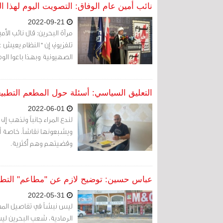
نائب أمين عام الوفاق: التصويت اليوم لهذا ال
2022-09-21
مرآة البحرين: قال نائب ال
تلفزيوني إن "النظام يعيش 
الصهيونية وبهذا باعوا ال
التعليق السياسي: أسئلة حول المطعم التطبي
2022-06-01
لندع المراء جانباً ونذهب إ
ويشبعونها نقاشاً. خاصة أ
وقضيتهم وهم أكثرية.
عباس حسين: توضيح لازم عن "مطاعم" التطب
2022-05-31
ليس نبشاً في تفاصيل المط
الرمادية، شعب البحرين ل