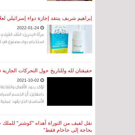
إبراهيم شريف ينتقد إجازة دواء إسرائيلي لعل
2022-01-24
مرآة البحرين: انتقد القياد
استخدام دواء مصنوع في كيان الا
حقيقتان لله وللتاريخ حول التحركات الجارية ف
2021-10-02
تؤكد ردود الأفعال والتفاعلا
دامغتين: أن الجسم السياس
الأساسي الذي يقود عملية 
نقل لفيف من التوراة أهداه "كوشنر" للملك حم
بحاجة إلى حاخام فقط"