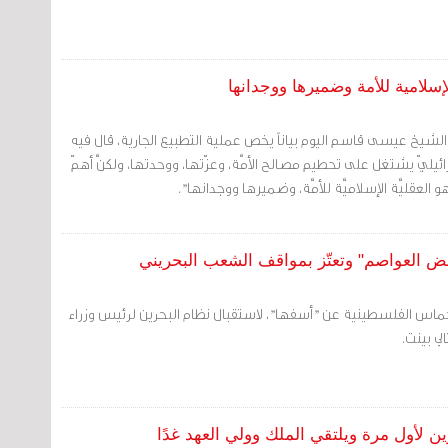
إسلامية للأمة وضميرها ووجدانها
ه الشيخ عيسى قاسم اليوم بياناً يخص عملية التطبيع الجارية، قال فيه
سرائيليّ يشتغل على تحطيم مصالح الأمَّة، وعزّتها، ووحدتها، ولكنَّ أهمّ
لعقليَّة الإسلاميَّة للأمَّة، وضميرها ووجدانها".
 العواصم" وتعتّز بمواقف الشعب البحريني
 حماس الفلسطينية عن "أسفها"، لاستقبال نظام البحرين لرئيس وزراء
لي بينت.
 لأول مرة ويلتقي الملك وولي العهد غدًا