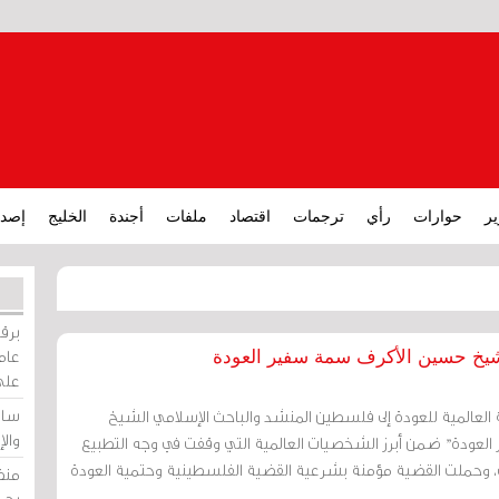
ير
حوارات
رأي
ترجمات
اقتصاد
ملفات
أجندة
الخليج
إصدا
برقي
عامة
لشيخ حسين الأكرف سمة سفير العودة
على
ساو
 العالمية للعودة إلى فلسطين المنشد والباحث الإسلامي الشيخ
وال
لعودة" ضمن أبرز الشخصيات العالمية التي وقفت في وجه التطبيع
يلي، وحملت القضية مؤمنة بشرعية القضية الفلسطينية وحتمية العودة
منظ
بحر