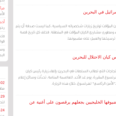
مرآة
رائيل في البحرين
الأ
أحم
ن المؤقت تواريخ زيارات شخصياته السياسية، كما ليست صدفة أن يتم
رحي
فاء ومطوري مشاريع الكيان المؤقت في المنطقة. فخلف كل تاريخ قصة
وزي
ت ترسيخها والعمل على مضمونها.
قوا
وسط
الب
 كيان الاحتلال للبحرين
احتجاجات التي تطالب السلطات في البحرين بإلغاء زيارة رئيس كيان
رتسوغ المقررة، يوم غد الأحد، للعاصمة المنامة، تحدّثت وسائل إعلام
ـ"الأمن الرئاسي" لهرتسوغ، خلال هذه الزيارة.
-02
مظل
-29
لتح
يوفها الخليجيين بجعلهم يرقصون على أغنية عن
-24