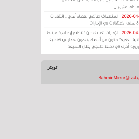
عاطف مع إيران
استهداف طائفي بغطاء أمني .. انتقادات
2026-04
 لملف الاعتقالات في الإمارات
الإمارات تكشف عن "تنظيم إرهابي" مرتبط
2026-04
ولاية الفقيه" مكوّن من أعضاء ينتمون لمدارس فقهية
زوية أخرى في تخبط خليجي يطال الشيعة
تويتر
 @BahrainMirror