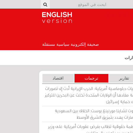
English Version
صحيفة إلكترونية سياسية مستقلة
رات
تقارير
ترجمات
اقتصاد
ات دبلوماسية أمريكية: الحرب الإيرانية أدت إلى تصورات
 مفادها أن الولايات المتحدة تخلت عن البحرين للتركيز
 حماية إسرائيل
ث تشاينا مورنينغ بوست: الخلاف بين السعودية
إمارات يهدد بتمزيق الشرق الأوسط
مة حقوقية تطالب بفرض عقوبات أمريكية على وزير
يني بسبب تعذيب المعتقلين