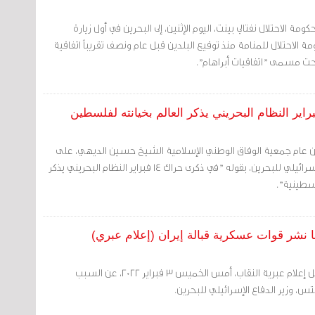
ة الاحتلال نفتالي بينت، اليوم الإثنين، إلى البحرين في أول زيارة
الاحتلال للمنامة منذ توقيع البلدين قبل عام ونصف تقريباً اتفاقية
تحت مسمى "اتفاقيات أبراهام".
مين عام جمعية الوفاق الوطني الإسلامية الشيخ حسين الديهي، على
خبر وصول رئيس الوزراء الإسرائيلي للبحرين، بقوله "في ذكرى حراك 14 فبراير النظام البحريني يذكر
لسطينية".
لها نشر قوات عسكرية قبالة إيران (إعلام عبري)
مرآة البحرين: كشفت وسائل إعلام عبرية النقاب، أمس الخميس 3 فبراير 2022، عن السبب
تس، وزير الدفاع الإسرائيلي للبحرين.