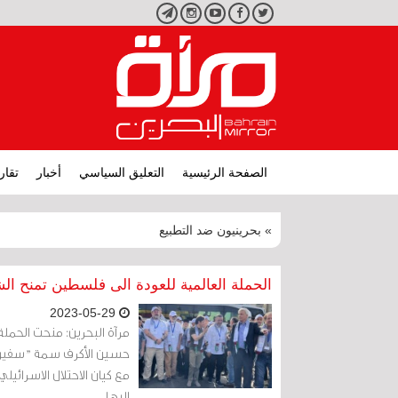
تويتر
فيسبوك
يوتيوب
انستجرام
تليجرام
الصفحة الرئيسية
التعليق السياسي
أخبار
تقار
» بحرينيون ضد التطبيع
الحملة العالمية للعودة الى فلسطين تمنح ا
2023-05-29
مرآة البحرين: منحت الحملة
حسين الأكرف سمة "سفير ا
مع كيان الاحتلال الاسرائ
إليها.