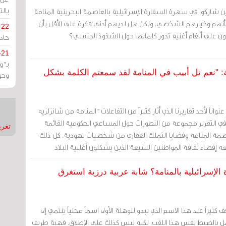
بالت
ن شاركوا في سهرة السفارة الإسرائيلية بالعاصمة البحرينية المنامة
شأنهم وخيارهم الشخصي. ولكن هل لديهم أدنى فكرة على الأقل بأن
-22
 على أنغام أغنية تدور كلماتها حول الشذوذ الجنسي؟
حادة
-21
بـ"
: "نعم تل أبيب في المنامة لقد سمعتم الكلمة بشكل
وحو
اناً لأحد تقاريرنا الذي أثار كثيراً من التفاعلات "المنامة من شانزلزيه
نا في التقرير مجموعة من التطورات حول المساعي الحكومية القائمة
تغريدات
صمة المنامة وقضايا التملك العقاري من شخصيات يهودية. كل ذلك
 إقصاء ثقافة المواطنين الشيعة الذين يشكلون أغلبية البلاد
 أناشيدهم
إسرائيلية بالمنامة؟ شابة عربية درزية استغرق
ثيراً عند هذا الاسم الذي يبدو للوهلة الأولى اسماً محلياً ينتمي إلى
ل بالضبط نفس هذا اللقب. لكنه ليس كذلك على الإطلاق. فهبة طريف