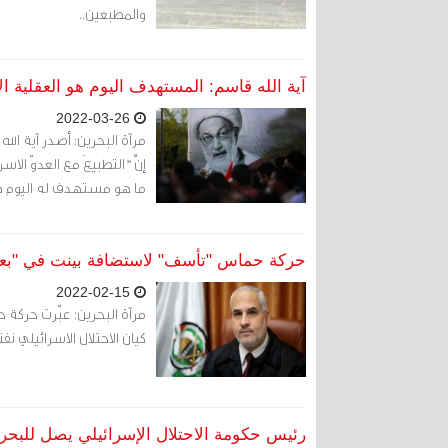
والمطبعين..
آية الله قاسم: المستهدف اليوم هو العقلية ال
2022-03-26
مرآة البحرين: أصدر آية الل
إنَّ "التطبيعَ مع العدوّ الا
ما هو مستهدف له اليوم هو ا
حركة حماس "تأسف" لاستضافة بينت في "بعض
2022-02-15
مرآة البحرين: عبّرت حركة
كيان الاحتلال الاسرائيلي نفتا
رئيس حكومة الاحتلال الإسرائيلي يصل للبحرين