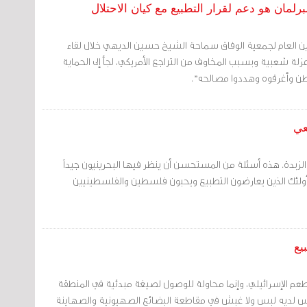
برلمان هو دعم لقرار التطبيع مع كيان الاحتلال
أمين العام لجمعية الوفاق سماحة الشيخ حسين الديهي خلال لقاء
عزلة شعبية وبسبب المخاوف من التراجع الأمريكي، لجأ إلى الحماية
وطن وأغرقوه وهددوا مصالحه".
عي
لى الزبدة. هذه أسئلة من المستحسن أن ينظر فيها البحرينيون جيداً
ولئك الذين يعارضون التطبيع ويحبون فلسطين والفلسطينيين
يع
عم الإسرائيلي، وإنما محاولة للوصول لصيغة مبدئية في المنطقة
يس لديه لبس ولا غبش في مقاطعة البضائع الصهيونية والصهاينة