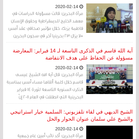
2020-02-14
مرآة البحرين: قالت مسؤولة الدراسات في
معهد الخليج للديمقراطية وحقوق الإنسان
فاطمة يزبك، خلال مؤتمر صحافي عقد أمس
«لا يزال 23 بحرينيا آخر في سجون البحرين
معرضين لخطر الإعدام بعد استنفادهم جميع
سبل الإنصاف القانونية».
آية الله قاسم في الذكرى التاسعة لـ 14 فبراير: المعارضة
مسؤولة عن الحفاظ على هدف الانتفاضة
2020-02-14
مرآة البحرين: قال آية الله الشيخ عيسى
قاسم خلال كلمة ألقاها مساء أمس بمناسبة
الذكرى السنوية التاسعة لثورة 14 فبراير
البحرينية التي انطلقت في العام 2011 إنّ
«المعارضة مسؤولة عن مضاعفة جهودها
وأن تتغلب على أسباب الشقاق». وطالب
الشيخ الديهي في لقاء تلفزيوني: السلمية خيار استراتيجي
أطياف المعارضة بأن تعمل تحت مظلة الخيار
والشيخ علي سلمان عنوان الحوار والحل
السلمي.
2020-02-14
مرآة البحرين: أكد نائب أمين عام جمعية