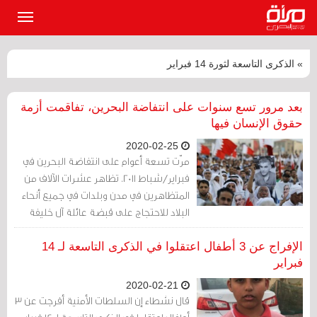
القائمة
الرئيسي
» الذكرى التاسعة لثورة 14 فبراير
بعد مرور تسع سنوات على انتفاضة البحرين، تفاقمت أزمة
حقوق الإنسان فيها
2020-02-25
مرّت تسعة أعوام على انتفاضة البحرين في
فبراير/شباط 2011. تظاهر عشرات الآلاف من
المتظاهرين في مدن وبلدات في جميع أنحاء
البلاد للاحتجاج على قبضة عائلة آل خليفة
الحاكمة على السلطة، والتمييز ضد أغلبية
السكان الشيعة في البلاد، واعتقالات النقاد
الإفراج عن 3 أطفال اعتقلوا في الذكرى التاسعة لـ 14
السياسيين.
فبراير
2020-02-21
قال نشطاء إن السلطات الأمنية أفرجت عن 3