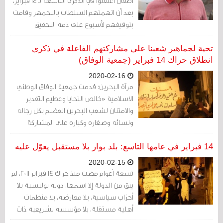
أطفال اعتقلوا في الذكرى التاسعة لـ 14 فبراير،
بعد أن اتهمتهم السلطات بالتجمهر وقامت
بتوقيفهم لأسبوع على ذمة التحقيق
تحية لجماهير شعبنا على مشاركتهم الفاعلة في ذكرى
انطلاق حراك 14 فبراير (جمعية الوفاق)
2020-02-16
مرآة البحرين: قدمت جمعية الوفاق الوطني
الاسلامية «خالص التحايا وعظيم التقدير
والامتنان لشعب البحرين العظيم بكل رجاله
ونسائه وصغاره وكباره على المشاركة
الفاعلة في الذكرى التاسعة لانطلاق الحراك
الشعبي في البحرين».
14 فبراير في عامها التاسع: بلد بوار بلا مستقبل يعوّل عليه
2020-02-15
تسعة أعوام مضت منذ حراك 14 فبراير 2011، لم
يبق من الدولة إلا اسمها، دولة بوليسية بلا
أحزاب سياسية، بلا معارضة، بلا منظمات
أهلية مستقلة، بلا مؤسسة تشريعية ذات
صلاحيات، بلا صحافة مستقلة، بلا صحافيين،