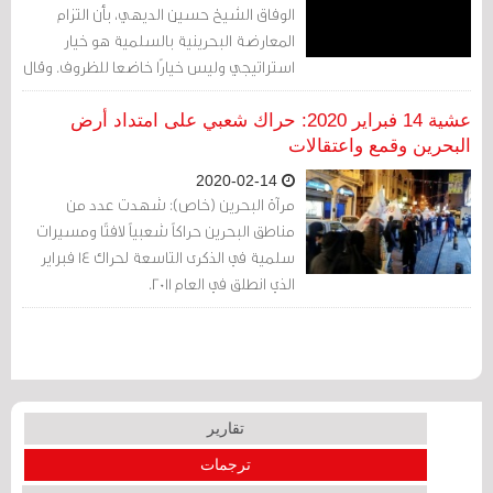
الوفاق الشيخ حسين الديهي، بأن التزام
المعارضة البحرينية بالسلمية هو خيار
استراتيجي وليس خيارًا خاضعا للظروف. وقال
في مقابلة تلفزيونية بأن «المعارضة تتمسك
بالسلميّة باعتبارها منطلقا وبوابة لأي حلّ
عشية 14 فبراير 2020: حراك شعبي على امتداد أرض
ديمقراطي في البحرين».
البحرين وقمع واعتقالات
2020-02-14
مرآة البحرين (خاص): شهدت عدد من
مناطق البحرين حراكاً شعبياً لافتًا ومسيرات
سلمية في الذكرى التاسعة لحراك 14 فبراير
الذي انطلق في العام 2011.
تقارير
ترجمات