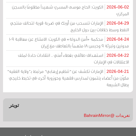
الكويت: الحاج موسى المسري شهيداً مظلومًا بالسجن
2026-06-02
المركزي
الإمارات تنسحب من أوبك في ضربة قوية لتحالف منتجي
2026-04-29
النفط وسط خلافات بين دول الخليج
محكمة «أمن الدولة» في الكويت: الامتناع عن معاقبة 109
2026-04-24
مدونين وتبرئة 9 وحبس 18 متهماً بالتعاطف مع إيران
استهداف طائفي بغطاء أمني .. انتقادات حادة لملف
2026-04-22
الاعتقالات في الإمارات
الإمارات تكشف عن "تنظيم إرهابي" مرتبط بـ"ولاية الفقيه"
2026-04-21
مكوّن من أعضاء ينتمون لمدارس فقهية وحوزوية أخرى في تخبط خليجي
يطال الشيعة
تويتر
تغريدات @BahrainMirror