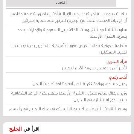
اقتصاد
برقيات دبلوماسية أمريكية: الحرب الإيرانية أدت إلى تصورات عامة مفادها
أن الولايات المتحدة تخلت عن البحرين للتركيز على حماية إسرائيل
ساوث تشاينا مورنينغ بوست: الخلاف بين السعودية والإمارات يهدد
بتمزيق الشرق الأوسط
منظمة حقوقية تطالب بفرض عقوبات أمريكية على وزير بحريني بسبب
تعذيب المعتقلين
مرآة البحرين
الأمير أندرو وغسل سمعة نظام البحرين
أحمد رضي
رحيل جسدي، وولادة فكرية: نصر الله وثقافة تجاوزت الزمن
وزير بريطاني سابق لشؤون الشرق الأوسط متهم بخرق قواعد الشفافية
بسبب دور استشاري في البحرين
وسط انتقادات للزيارة .. ملك بريطانيا يستضيف ملك البحرين في وندسور
اقرأ في
الخليج