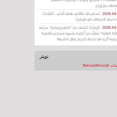
عاطف مع إيران
استهداف طائفي بغطاء أمني .. انتقادات
2026-04
 لملف الاعتقالات في الإمارات
الإمارات تكشف عن "تنظيم إرهابي" مرتبط
2026-04
ولاية الفقيه" مكوّن من أعضاء ينتمون لمدارس فقهية
زوية أخرى في تخبط خليجي يطال الشيعة
تويتر
 @BahrainMirror