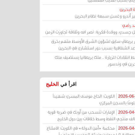
 البحرين
مير أندرو وغسل سمعة نظام البحرين
د رضي
ل جسدي، وولادة فكرية: نصر الله وثقافة تجاوزت الزمن
ر بريطاني سابق لشؤون الشرق الأوسط متهم بخرق
عد الشفافية بسبب دور استشاري في البحرين
 انتقادات للزيارة .. ملك بريطانيا يستضيف ملك
حرين في وندسور
اقرأ في
الخليج
الكويت: الحاج موسى المسري شهيداً
2026-06
ومًا بالسجن المركزي
الإمارات تنسحب من أوبك في ضربة قوية
2026-04
الف منتجي النفط وسط خلافات بين دول الخليج
محكمة «أمن الدولة» في الكويت: الامتناع
2026-04
عن معاقبة 109 مدونين وتبرئة 9 وحبس 18 متهماً