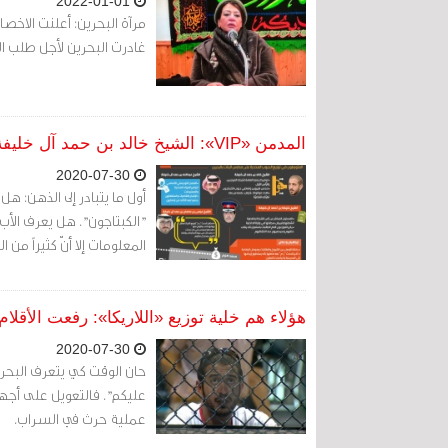
2022-01-01
غادرت البحرين لأجل طلب الل
المدمن «VIP»: الشيخ خالد بن حمد آل خليفة وزمرة اللاريكا (2 - 2)
2020-07-30
أول ما يتبادر إلى الذهن: ه
"الكبتاجون". هل يعرف الأب 
المعلومات إلا أنّ كثيراً من
هؤلاء هم خلية توزيع «اللاريكا»: رفعت الأقلام و
2020-07-30
حان الوقت كي يتعرف البحر
عليكم". فالتعويل على أجهزة 
عملية حرث في السراب.