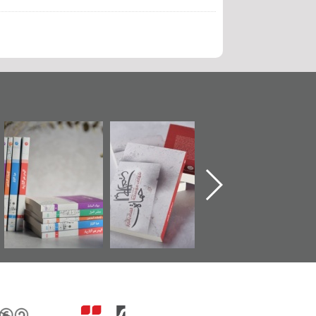
تدشين كتاب "من
"حماة الباب الأخير":
تصنيف موضوعي
أهل الجنة" عن
الإصدار الأول عن
للوثائق البريطانية
الشهيد سيد كاظم
اعتصام الدراز
يقدمه «مركز أوال»
السهلاوي في ذكراه
وأحداث ساحة
في سلسلة من 5
الفداء لمركز أوال
كتب
للدراسات والتوثيق