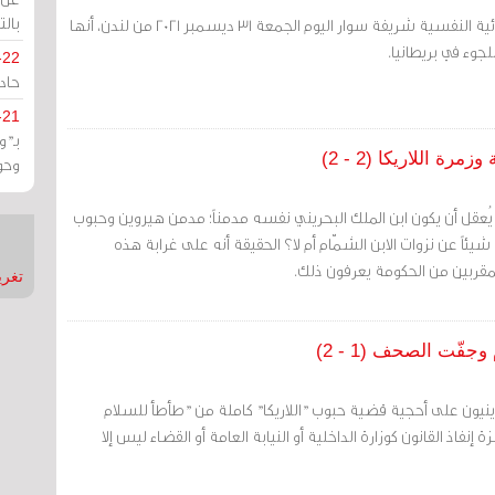
بالت
مرآة البحرين: أعلنت الاخصائية النفسية شريفة سوار اليوم الجمعة 31 ديسمبر 2021 من لندن، أنها
جوء في بريطانيا.
-22
حادة
-21
بـ"
وحو
ل يُعقل أن يكون ابن الملك البحريني نفسه مدمناً؛ مدمن هيروين وحبوب
شيئاً عن نزوات الابن الشمّام أم لا؟ الحقيقة أنه على غرابة هذه
 المقربين من الحكومة يعرفون ذلك.
تغريدات
جفّت الصحف (1 - 2)
ينيون على أحجية قضية حبوب "اللاريكا" كاملة من "طأطأ للسلام
إنفاذ القانون كوزارة الداخلية أو النيابة العامة أو القضاء ليس إلا