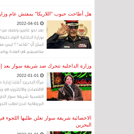
هل أطاحت حبوب "اللاريكا" بمفتش عام وزارة
2022-04-01
بعد نحو عامين ونصف من تع
بوزارة الداخلية اللواء خليف
كمثل أي "تقاعد"؟ ليس معهو
مناصبهم. في العادة يواصل
حيث يعشعشون إلى أن يموتو
وزارة الداخلية تتحرك ضد شريفة سوار بعد إعل
2022-01-01
مرآة البحرين: أعلنت إدارة م
الاقتصادي والالكتروني في وز
البريطانية لندن لطلب اللجو
الاخصائية شريفة سوار تعلن طلبها اللجوء في
البحرين