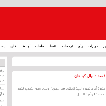
ير
حوارات
رأي
ترجمات
اقتصاد
ملفات
أجندة
الخليج
إصدا
برقي
عامة
صة دانيال كيناهان
على
ساو
مثيرة أخرى تخص البيت الملكي في البحرين، وعلى وجه التحديد تخص
وال
شخصية المثيرة للجدل.
منظ
بحر