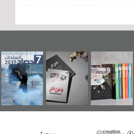
"مرآة البحرين"
«وطن عكر» رواية
حصاد 2017
تصدر حصاد
جديدة لمعتقل
الساحات 2019
عسكري تصدر عن
«مرآة البحرين»
من نحن؟