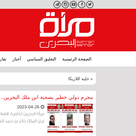
تويتر
فيسبوك
يوتيوب
انستجرام
تليجرام
الصفحة الرئيسية
التعليق السياسي
أخبار
تقار
» خلية اللاريكا
مجرم دولي خطير بصحبة ابن ملك البحرين.. ق
2023-04-26
مرآة البحرين (خاص): قصة 
نجل الملك خالد بن حمد ال