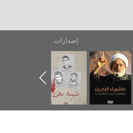
إصدارات
عاشوراء البحرين...
شهداء وطن
«جَوْ»: رواية
ويكيليكس السفارة
المعتقل جهاد
الأمريكية