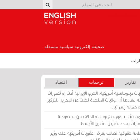
English Version
صحيفة إلكترونية سياسية مستقلة
رات
تقارير
ترجمات
اقتصاد
ات دبلوماسية أمريكية: الحرب الإيرانية أدت إلى تصورات
 مفادها أن الولايات المتحدة تخلت عن البحرين للتركيز
 حماية إسرائيل
ث تشاينا مورنينغ بوست: الخلاف بين السعودية
إمارات يهدد بتمزيق الشرق الأوسط
مة حقوقية تطالب بفرض عقوبات أمريكية على وزير
يني بسبب تعذيب المعتقلين