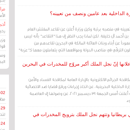
مرآة
 الداخلية بعد عامين ونصف من تعيينه؟
الأ
أحم
يينه في منصبه برتبة وكيل وزارة أُعلن عن تقاعد المفتش العام
رحي
ة بن أحمد آل خليفة. لكن لماذا يجب النظر إلى هذا "التقاعد" بأنه ليس
وزي
داً عن أبناء وبنات العائلة المالكة في البحرين تقاعدهم من
قوا
ون الترقّي في مناصب الدولة ومواقعها التي يتعاملون معها كـ"عزبة"
وسط
ا.
الب
انها إنّ نجل الملك أكبر مروّج للمخدرات في البحرين
كافحة الجرائم الالكترونية بالإدارة العامة لمكافحة الفساد والأمن
ارة الداخلية البحرينية، عن اتخاذ إجراءات ورفع قضايا ضد الاخصائية
النفسية شريفة سوار التي أعلنت أمس الجمعة 31 ديسمبر 2021، عن وصولها إلى العاصمة
-02
مظل
ء.
-29
لتح
 بريطانيا وتتهم نجل الملك بترويج المخدرات في
-24