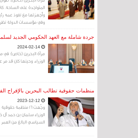
المتواجدة على الساحة. كا
وأجهزتها مع نفوذ عمه رئيس
وفي مؤسسات الدولة نظرا ل
جردة شاملة مع العهد الحكومي الجديد لسل
2024-02-14
الوزراء، وحينها كان قد مر عامان على تفجر ثورة 14 فبر
منظمات حقوقية تطالب البحرين بالإفراج ا
2023-12-12
وجّهت 16 منظمة حق
الوزراء سلمان بن حمد آل خ
السياسي البالغ من العمر 75 عامًا حسن مشيمع، وتأمين العلاج الطبي المناسب له.