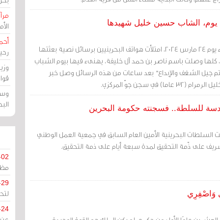
مرآة
ل يوم، الشاب حسين خليل شهيدها
الأ
أحم
مرآة البحرين (خاص): مساء يوم 24 مارس 2024، امتلأت هواتف البحرينيين برسائل نصية بعثتها
رحي
، كلها وصلت باسم ناصر بن حمد آل خليفة، يهنىء فيها بيوم الشباب
وزي
فأنتم جيل الشغف والإبداع" بعد ساعات من هذه الرسائل وصل خبر
قوا
 في سجن جوّ المركزي.
وسط
الب
قدسة للسلطة.. فسجنته حكومة البحرين
ت السلطات البحرينية الأمين العام السابق في جمعية العمل الوطني
ريف على ذّمة التحقيق لمدة سبعة أيام على ذمة التحقيق.
-02
مظل
-29
لتح
 وَاصْفِرِي
-24
لعشرين عامًا الأولى من حكمه، لم يكن الملك هو القوة الوحيدة