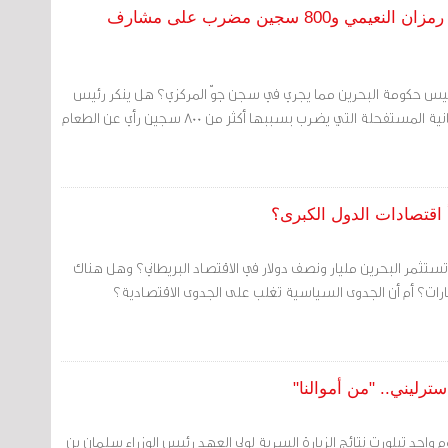
لا أبواب لرئيس وزراء البحرين: لاهٍ في أغاني رمزان النعيمي و800 سجين مضرب على مشارف
رئيس حكومة البحرين مما يجري في سجن جوّ المركزي؟ هل ينكر رئيس
مجلس الوزراء الأزمة الإنسانية المستفحلة التي يضرب بسببها أكثر من 800 سجين رأي عن الطعام
 اقتصادات الدول الكبرى؟
 تستثمر البحرين مليار ونصف دولار في الاقتصاد البريطاني؟ وهل هناك
رات؟ أم أن الجدوى السياسية تغلب على الجدوى الاقتصادية؟
ترليني.. "من أموالنا"
 واحد تبلورت نتائج الزيارة السرية لولي العهد رئيس الوزراء سلمان بن