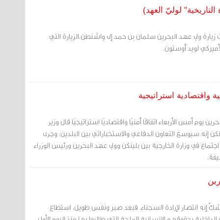
لتاريخية" لوليّ العهد)
 زيارة ولي عهد البحرين سلمان بن حمد إلى واشنطن.الزيارة التي
لأميركي لويد أوستون.
ية واقتصادية استراتيجية
ين يوم أمس الأربعاء اتفاقًا أمنيًا واقتصاديًا استراتيجيًا قال وزير
لينكن إنه سيوسع التعاون الدفاعي والاستخباراتي بين البلدين. وجرى
 اجتماع في وزارة الخارجية بين بلينكن وولي عهد البحرين ورئيس الوزراء
يفة.
رين
كّ إنه انتصار لإرادة السجناء. فبعد صبر ونَفَس طويل، استطاع
 الداخلية بحقوقهم الإنسانية الملحة التي طالبوا بها منذ اليوم الأول