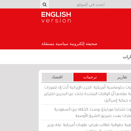
English Version
صحيفة إلكترونية سياسية مستقلة
رات
تقارير
ترجمات
اقتصاد
ات دبلوماسية أمريكية: الحرب الإيرانية أدت إلى تصورات
 مفادها أن الولايات المتحدة تخلت عن البحرين للتركيز
 حماية إسرائيل
ث تشاينا مورنينغ بوست: الخلاف بين السعودية
إمارات يهدد بتمزيق الشرق الأوسط
مة حقوقية تطالب بفرض عقوبات أمريكية على وزير
يني بسبب تعذيب المعتقلين