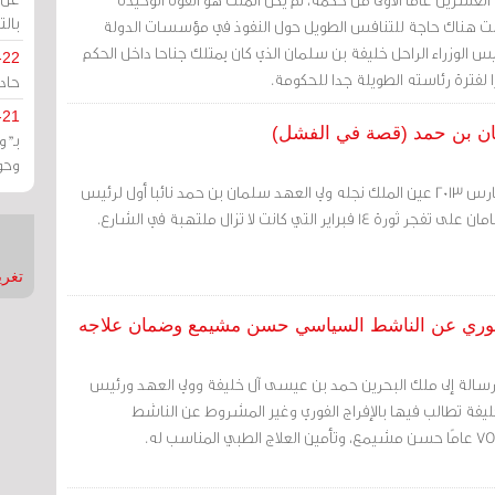
بالت
نت هناك حاجة للتنافس الطويل حول النفوذ في مؤسسات الدولة
 الوزراء الراحل خليفة بن سلمان الذي كان يمتلك جناحا داخل الحكم
-22
فترة رئاسته الطويلة جدا للحكومة.
حادة
-21
مان بن حمد (قصة في الفشل)
بـ"
وحو
مرآة البحرين (خاص): في مارس 2013 عين الملك نجله ولي العهد سلمان بن حمد نائبا أول لرئيس
اير التي كانت لا تزال ملتهبة في الشارع.
تغريدات
لفوري عن الناشط السياسي حسن مشيمع وضمان علاجه
وقية رسالة إلى ملك البحرين حمد بن عيسى آل خليفة وولي العهد ورئيس
ليفة تطالب فيها بالإفراج الفوري وغير المشروط عن الناشط