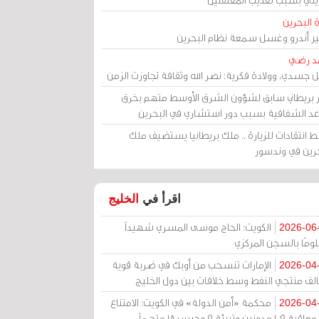
 البحرين
مير أندرو وغسل سمعة نظام البحرين
د رضي
ل جسدي، وولادة فكرية: نصر الله وثقافة تجاوزت الزمن
ر بريطاني سابق لشؤون الشرق الأوسط متهم بخرق
عد الشفافية بسبب دور استشاري في البحرين
 انتقادات للزيارة .. ملك بريطانيا يستضيف ملك
حرين في وندسور
اقرأ في
الخليج
الكويت: الحاج موسى المسري شهيداً
2026-06
ومًا بالسجن المركزي
الإمارات تنسحب من أوبك في ضربة قوية
2026-04
الف منتجي النفط وسط خلافات بين دول الخليج
محكمة «أمن الدولة» في الكويت: الامتناع
2026-04
عن معاقبة 109 مدونين وتبرئة 9 وحبس 18 متهماً