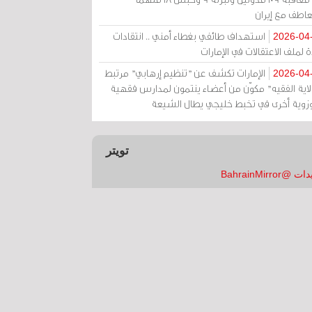
عاطف مع إيران
استهداف طائفي بغطاء أمني .. انتقادات
2026-04
 لملف الاعتقالات في الإمارات
الإمارات تكشف عن "تنظيم إرهابي" مرتبط
2026-04
ولاية الفقيه" مكوّن من أعضاء ينتمون لمدارس فقهية
زوية أخرى في تخبط خليجي يطال الشيعة
تويتر
 @BahrainMirror