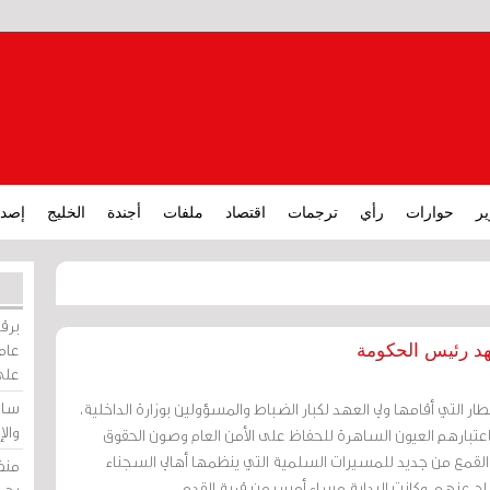
ير
حوارات
رأي
ترجمات
اقتصاد
ملفات
أجندة
الخليج
إصدا
برقي
عامة
هد رئيس الحكومة
على
ساو
طار التي أقامها ولي العهد لكبار الضباط والمسؤولين بوزارة الداخلية،
وال
 باعتبارهم العيون الساهرة للحفاظ على الأمن العام وصون الحقوق
بدأ القمع من جديد للمسيرات السلمية التي ينظمها أهالي السجناء
منظ
اج عنهم، وكانت البداية مساء أمس من قرية القدم.
بحر