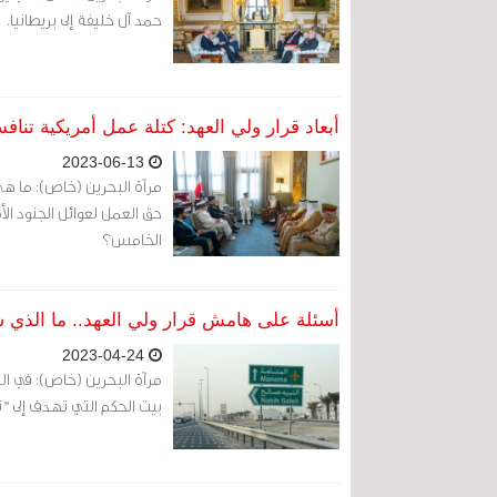
حمد آل خليفة إلى بريطانيا.
أبعاد قرار ولي العهد: كتلة عمل أمريكية تناف
2023-06-13
مرآة البحرين (خاص): ما هي
حق العمل لعوائل الجنود ال
الخامس؟
أسئلة على هامش قرار ولي العهد.. ما الذي س
2023-04-24
مرآة البحرين (خاص): في الب
بيت الحكم التي تهدف إلى "ت