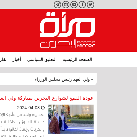
تويتر
فيسبوك
يوتيوب
انستجرام
تليجرام
الصفحة الرئيسية
التعليق السياسي
أخبار
تقار
» ولي العهد رئيس مجلس الوزراء
عودة القمع لشوارع البحرين بمباركة ولي الع
2024-04-03
بعد يوم واحد من مأدبة الإف
واستقباله لوزير الداخلية،
والحريات وإنفاذ القانون. 
السياسيين للمطالبة بالإفر