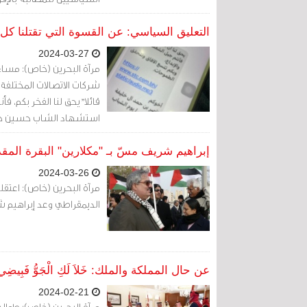
التعليق السياسي: عن القسوة التي تقتلنا ك
2024-03-27
شركات الاتصالات المختلفة
قائلا"يحق لنا الفخر بكم، 
استشهاد الشاب حسين خليل الرمرام (32 عاما)
إبراهيم شريف مسّ بـ "مكلارين" البقرة الم
2024-03-26
مرآة البحرين (خاص): اعتقل
الديمقراطي وعد إبراهيم ش
عن حال المملكة والملك: خَلاَ لَكِ الْجَوُّ فَبِيضِي
2024-02-21
مرآة البحرين (خاص): طوال ا