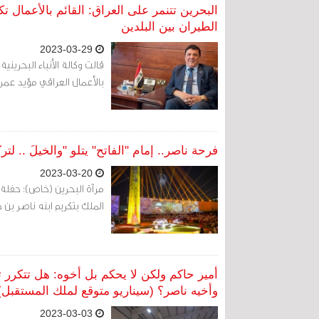
البحرين تتنمر على العراق: القائم بالأعمال
الطيران بين البلدين
2023-03-29
قالت وكالة الأنباء البحرينية
بالأعمال العراقي مؤيد عمر 
فرحة ناصر.. إمام "الفاتح" يتلو "والخيلَ .. 
2023-03-20
مرآة البحرين (خاص): حفلة 
الملك بتكريم ابنه ناصر بن حمد لف
أمير حاكم ولكن لا يحكم بل أخوه: هل تتكرر ثنا
وأخيه ناصر؟ (سيناريو متوقع لملك المستقبل)
2023-03-03