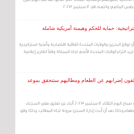
تراتيجية: حماية للحكم وهيمنة أمريكية شاملة
أن توقع البحرين والولايات المتحدة اتفاقية اقتصادية وأمنية استراتيجية
يد التزام الولايات المتحدة الأمني تجاه المملكة وفقاً لتقارير إعلامية
وّ يعلقون إضرابهم عن الطعام ومطالبهم ستتحقق بموعد
مرآة البحرين (خاص): تأكدت صباح اليوم الثلاثاء 12 سبتمبر 2023، أنباء عن تعليق بعض السجناء
عام وذلك بعد أن أبدت إدارة السجن مرونة تجاه المطالب، وذلك وفق