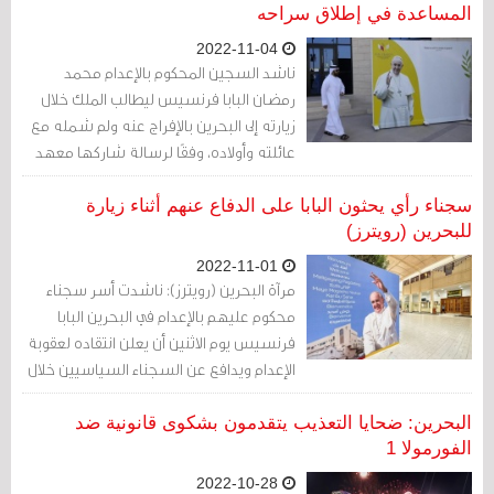
المساعدة في إطلاق سراحه
2022-11-04
ناشد السجين المحكوم بالإعدام محمد
رمضان البابا فرنسيس ليطالب الملك خلال
زيارته إلى البحرين بالإفراج عنه ولم شمله مع
عائلته وأولاده، وفقًا لرسالة شاركها معهد
البحرين للحقوق والديمقراطية حصريًا مع
صحيفة الغارديان.
سجناء رأي يحثون البابا على الدفاع عنهم أثناء زيارة
للبحرين (رويترز)
2022-11-01
مرآة البحرين (رويترز): ناشدت أسر سجناء
محكوم عليهم بالإعدام في البحرين البابا
فرنسيس يوم الاثنين أن يعلن انتقاده لعقوبة
الإعدام ويدافع عن السجناء السياسيين خلال
زيارته للمملكة هذا الأسبوع.
البحرين: ضحايا التعذيب يتقدمون بشكوى قانونية ضد
الفورمولا 1
2022-10-28