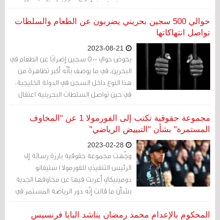
عن الناشط السياسي البالغ من العمر 75
عامًا حسن مشيمع، وتأمين العلاج الطبي
حوالي 500 سجين بحريني يضربون عن الطعام والسلطات
المناسب له.
تواصل انتهاكاتها
2023-08-21
يخوض حوالي 500 سجين إضرابًا عن الطعام في
البحرين، في ما يوصف بأنّه أكبر تظاهرة من
هذا النوع داخل السجن في الدولة الخليجية،
في حين تواصل السلطات البحرينية اعتقال
سجناء الرأي.
مجموعة حقوقية تكتب إلى الفورمولا 1 عن "المخاوف
المستمرة" بشأن "التبييض الرياضي"
2023-02-28
وجّهت مجموعة حقوقية بارزة رسالة إلى
الرئيس التنفيذي للفورمولا 1 ستيفانو
دومينيكالي أعربت فيها عن مخاوفها الجدية
بشأن ما قالت إنّه دور الرياضة المستمر في
"التبييض الرياضي" قبل سباق الجائزة الكبرى
في البحرين.
المحكوم بالإعدام محمد رمضان يناشد البابا فرنسيس