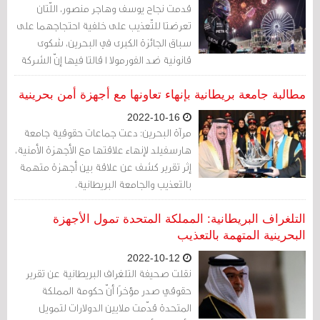
قدمت نجاح يوسف وهاجر منصور، اللّتان
تعرضتا للتّعذيب على خلفية احتجاجهما على
سباق الجائزة الكبرى في البحرين، شكوى
قانونية ضد الفورمولا 1 قالتا فيها إنّ الشركة
انتهكت معايير حقوق الإنسان بعد أن تعهدت
بالالتزام بها، وفقًا لما ذكره موقع ميدل إيست
مطالبة جامعة بريطانية بإنهاء تعاونها مع أجهزة أمن بحرينية
آي.
2022-10-16
مرآة البحرين: دعت جماعات حقوقية جامعة
هارسفيلد لإنهاء علاقتها مع الأجهزة الأمنية،
إثر تقرير كشف عن علاقة بين أجهزة متهمة
بالتعذيب والجامعة البريطانية.
التلغراف البريطانية: المملكة المتحدة تمول الأجهزة
البحرينية المتهمة بالتعذيب
2022-10-12
نقلت صحيفة التلغراف البريطانية عن تقرير
حقوقي صدر مؤخرًا أنّ حكومة المملكة
المتحدة قدّمت ملايين الدولارات لتمويل