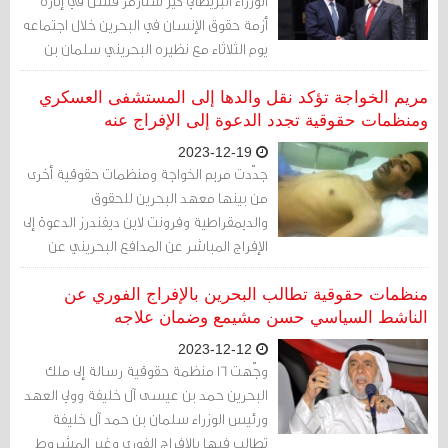
الوزراء البريطاني كير ستارمر فشل في إثارة
أزمة حقوق الإنسان في البحرين خلال اجتماعه
يوم الثلاثاء مع نظيره البحريني سلمان بن
حمد آل خليفة، في داونينغ ستريت.
مريم الخواجة تؤكد نقل والدها إلى المستشفى العسكري
ومنظمات حقوقية تجدد الدعوة إلى الإفراج عنه
2023-12-19
جدّدت مريم الخواجة ومنظمات حقوقية أخرى
من بينها معهد البحرين للحقوق
والديمقراطية وفرونت لاين ديفندرز الدعوة إلى
الإفراج المباشر عن المدافع البحريني عن
حقوق الإنسان عبد الهادي الخواجة، وتقديم
العلاج المناسب له.
منظمات حقوقية تطالب البحرين بالإفراج الفوري عن
الناشط السياسي حسن مشيمع وضمان علاجه
2023-12-12
وجّهت 16 منظمة حقوقية رسالة إلى ملك
البحرين حمد بن عيسى آل خليفة وولي العهد
ورئيس الوزراء سلمان بن حمد آل خليفة
تطالب فيها بالإفراج الفوري وغير المشروط