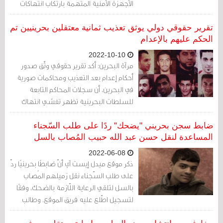
الأجهزة الأمنية المتهمة بارتكاب انتهاكات
خطيرة لحقوق الإنسان بما في ذلك التعذيب
في البحرين.
تقرير حقوقي دولي يوثق تعذيب ثمانية معتقلين بحرينيين تم
الحكم عليهم بالإعدام
2022-10-10
مرآة البحرين: أكد تقرير حقوقي وثّق صدور
أحكام إعدام بعد التعذيب ومحاكمات صورية
في البحرين، أن سجلات المحاكم التابعة
للسلطات البحرينية تظهر تفشي انتهاك
الحقوق.
ضابط سجن بحريني "يضحك" ردًا على طلب السّجناء
المساعدة لنقل حسن عبد الله حبيب المُصاب بالسل
2022-06-08
ذكر موقع ميدل إيست آي أنّ ضابطًا بحرينيًا ردّ
على طلب السّجناء نقل زميلهم المُصاب
بالسل لتلقي الرعاية اللّازمة بالضحك، وفقًا
لتسجيل اطّلع عليه فريق الموقع. وطالب
السّجناء بنقل السّجين السياسي حسن عبد