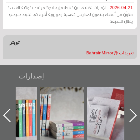
الإمارات تكشف عن "تنظيم إرهابي" مرتبط بـ"ولاية الفقيه"
2026-04-21
مكوّن من أعضاء ينتمون لمدارس فقهية وحوزوية أخرى في تخبط خليجي
يطال الشيعة
تويتر
تغريدات @BahrainMirror
إصدارات
"حماة الباب الأخير":
تصنيف موضوعي
"مرآة البحرين"
الإصدار الأول عن
للوثائق البريطانية
تصدر حصاد
اعتصام الدراز
يقدمه «مركز أوال»
الساحات 2019
ه
وأحداث ساحة
في سلسلة من 5
الفداء لمركز أوال
كتب
للدراسات والتوثيق