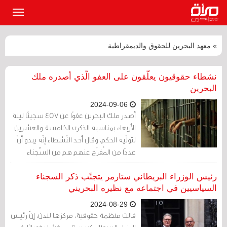
القائمة
الرئيسي
» معهد البحرين للحقوق والديمقراطية
نشطاء حقوقيون يعلّقون على العفو الّذي أصدره ملك
البحرين
2024-09-06
أصدر ملك البحرين عفوًا عن 457 سجينًا ليلة
الأربعاء بمناسبة الذكرى الخامسة والعشرين
لتولّيه الحكم، وقال أحد النّشطاء إنّه يبدو أنّ
عددًا من المُفرَج عنهم هم من السّجناء
السّياسيين.
رئيس الوزراء البريطاني ستارمر يتجنّب ذكر السجناء
السياسيين في اجتماعه مع نظيره البحريني
2024-08-29
قالت منظمة حقوقية، مركزها لندن، إنّ رئيس