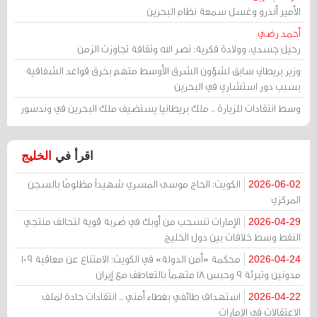
الأمير أندرو وغسل سمعة نظام البحرين
أحمد رضي
رحيل جسدي، وولادة فكرية: نصر الله وثقافة تجاوزت الزمن
وزير بريطاني سابق لشؤون الشرق الأوسط متهم بخرق قواعد الشفافية
بسبب دور استشاري في البحرين
وسط انتقادات للزيارة .. ملك بريطانيا يستضيف ملك البحرين في وندسور
اقرأ في
الخليج
الكويت: الحاج موسى المسري شهيداً مظلومًا بالسجن
2026-06-02
المركزي
الإمارات تنسحب من أوبك في ضربة قوية لتحالف منتجي
2026-04-29
النفط وسط خلافات بين دول الخليج
محكمة «أمن الدولة» في الكويت: الامتناع عن معاقبة 109
2026-04-24
مدونين وتبرئة 9 وحبس 18 متهماً بالتعاطف مع إيران
استهداف طائفي بغطاء أمني .. انتقادات حادة لملف
2026-04-22
الاعتقالات في الإمارات