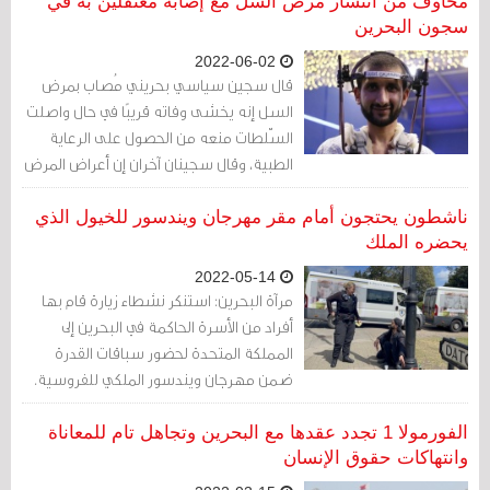
الله حبيب، الّذي يعاني من من أوضاع طبيّة
مخاوف من انتشار مرض السل مع إصابة معتقلين به في
خطيرة وقد يلاقي حتفه في حال منعته
سجون البحرين
السّلطات من الحصول على الرّعاية الطّبية
2022-06-02
اللّازمة.
قال سجين سياسي بحريني مُصاب بمرض
السل إنه يخشى وفاته قريبًا في حال واصلت
السّلطات منعه من الحصول على الرعاية
الطبية، وقال سجينان آخران إن أعراض المرض
تظهر عليهما لكن لم يتم فحصهما أو
علاجهما.
ناشطون يحتجون أمام مقر مهرجان ويندسور للخيول الذي
يحضره الملك
2022-05-14
مرآة البحرين: استنكر نشطاء زيارة قام بها
أفراد من الأسرة الحاكمة في البحرين إلى
المملكة المتحدة لحضور سباقات القدرة
ضمن مهرجان ويندسور الملكي للفروسية.
الفورمولا 1 تجدد عقدها مع البحرين وتجاهل تام للمعاناة
وانتهاكات حقوق الإنسان