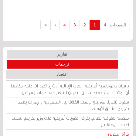
خلال ردّهم على أسئلة برلمانية.
الصفحات : 4
1
2
3
4
تقارير
ترجمات
اقتصاد
برقيات دبلوماسية أمريكية: الحرب الإيرانية أدت إلى تصورات عامة مفادها
أن الولايات المتحدة تخلت عن البحرين للتركيز على حماية إسرائيل
ساوث تشاينا مورنينغ بوست: الخلاف بين السعودية والإمارات يهدد
بتمزيق الشرق الأوسط
منظمة حقوقية تطالب بفرض عقوبات أمريكية على وزير بحريني بسبب
تعذيب المعتقلين
مرآة البحرين