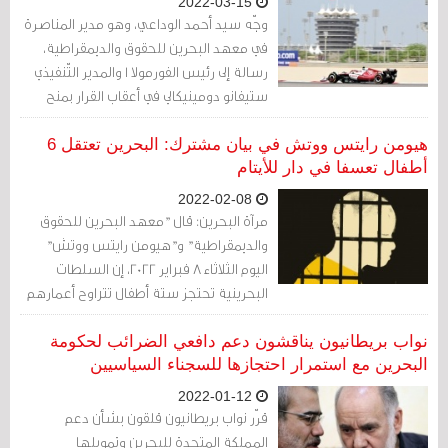
2022-03-15
وجّه سيد أحمد الوداعي، وهو مدير المناصرة
في معهد البحرين للحقوق والديمقراطية،
رسالة إلى رئيس الفورمولا 1 والمدير التّنفيذي
ستيفانو دومينيكالي في أعقاب القرار بمنح
البحرين عقدًا جديدًا مدته 15 عامًا.
هيومن رايتس ووتش في بيان مشترك: البحرين تعتقل 6
أطفال تعسفا في دار للأيتام
2022-02-08
مرآة البحرين: قال "معهد البحرين للحقوق
والديمقراطية" و"هيومن رايتس ووتش"
اليوم الثلاثاء 8 فبراير 2022، إن السلطات
البحرينية تحتجز ستة أطفال تتراوح أعمارهم
بين 14 و15 سنة في مركز لرعاية الأطفال.
نواب بريطانيون يناقشون دعم دافعي الضرائب لحكومة
البحرين مع استمرار احتجازها للسجناء السياسيين
2022-01-12
قرّر نواب بريطانيون قلقون بشأن دعم
المملكة المتحدة للبحرين وتمويلها