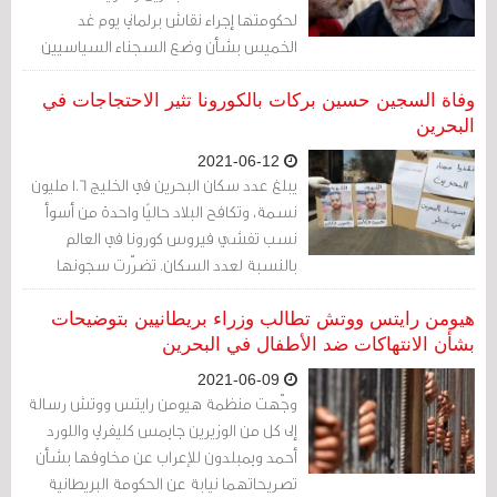
لحكومتها إجراء نقاش برلماني يوم غد
الخميس بشأن وضع السجناء السياسيين
في البحرين. ويأتي النّقاش بعد الكشف عن أنّ
دافعي الضرائب البريطانيين يُموّلون برامج
وفاة السجين حسين بركات بالكورونا تثير الاحتجاجات في
دعم لوزارة الدّاخليّة البحرينيّة وغيرها من
البحرين
المؤسسات المسؤولة عن الإشراف على
2021-06-12
السّجناء.
يبلغ عدد سكان البحرين في الخليج 1.6 مليون
نسمة، وتكافح البلاد حاليًا واحدة من أسوأ
نسب تفشي فيروس كورونا في العالم
بالنسبة لعدد السكان. تضرّرت سجونها
المزدحمة - حيث يحتجز عدد من الأشخاص
على خلفية ما وصفته جماعات حقوق الإنسان
هيومن رايتس ووتش تطالب وزراء بريطانيين بتوضيحات
بأنه تهم ذات دوافع سياسية - بشدة جراء
بشأن الانتهاكات ضد الأطفال في البحرين
هذه الموجة من الوباء.
2021-06-09
وجّهت منظمة هيومن رايتس ووتش رسالة
إلى كل من الوزيرين جايمس كليفرلي واللورد
أحمد ويمبلدون للإعراب عن مخاوفها بشأن
تصريحاتهما نيابة عن الحكومة البريطانية