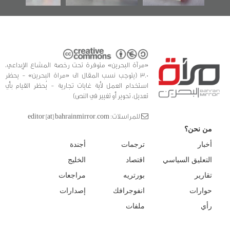
«مرآة البحرين» متوفرة تحت رخصة المشاع الإبداعي،
3.0 (يتوجب نسب المقال الى «مراة البحرين» - يحظر
استخدام العمل لأية غايات تجارية - يُحظر القيام بأي
تعديل، تحوير أو تغيير في النص)
للمراسلات: editor [at] bahrainmirror.com
من نحن؟
أخبار
ترجمات
أجندة
التعليق السياسي
اقتصاد
الخليج
تقارير
بورتريه
مراجعات
حوارات
انفوجرافك
إصدارات
رأي
ملفات