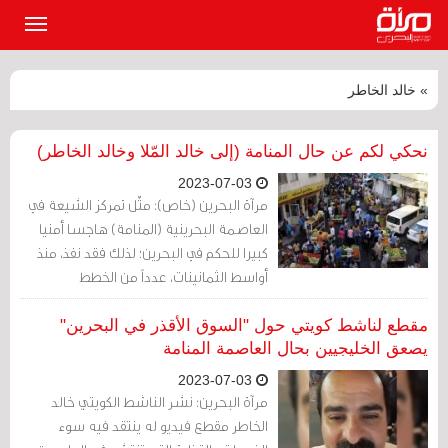
القائمة
الرئيسي
» خالد الخاطر
نحكي لكم عن حال المنامة (إلى خالد المّلا وخالد الخاطر)
2023-07-03
مرآة البحرين (خاص): مثّل تمركز الشيعة في
العاصمة البحرينية (المنامة) هاجسا أمنيا
كبيرا للحكم في البحرين؛ لذلك فقد نفذ، منذ
أواسط الثمانينات، عدداً من الخطط
والسياسات لتفريغ العاصمة من المواطنين،
وتركيز الجاليات الآسيوية فيها.
مقطع لناشط كويتي حول "السوق الأقذر في البحرين"
يصعق الخليجيين بحال العاصمة المنامة
2023-07-03
مرآة البحرين: نشر الناشط الكويتي خالد
الخاطر مقطع فيديو له ينتقد فيه سوء