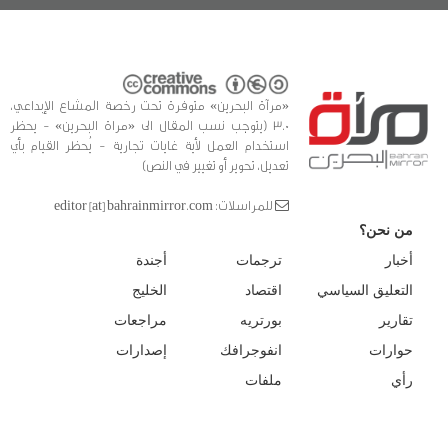
«مرآة البحرين» متوفرة تحت رخصة المشاع الإبداعي،
3.0 (يتوجب نسب المقال الى «مراة البحرين» - يحظر
استخدام العمل لأية غايات تجارية - يُحظر القيام بأي
تعديل، تحوير أو تغيير في النص)
للمراسلات: editor [at] bahrainmirror.com
من نحن؟
أخبار
ترجمات
أجندة
التعليق السياسي
اقتصاد
الخليج
تقارير
بورتريه
مراجعات
حوارات
انفوجرافك
إصدارات
رأي
ملفات