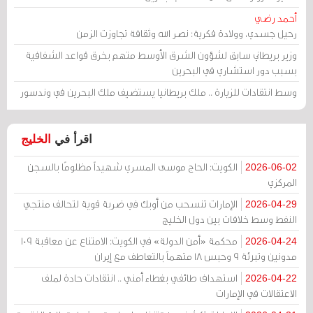
أحمد رضي
رحيل جسدي، وولادة فكرية: نصر الله وثقافة تجاوزت الزمن
وزير بريطاني سابق لشؤون الشرق الأوسط متهم بخرق قواعد الشفافية
بسبب دور استشاري في البحرين
وسط انتقادات للزيارة .. ملك بريطانيا يستضيف ملك البحرين في وندسور
اقرأ في
الخليج
الكويت: الحاج موسى المسري شهيداً مظلومًا بالسجن
2026-06-02
المركزي
الإمارات تنسحب من أوبك في ضربة قوية لتحالف منتجي
2026-04-29
النفط وسط خلافات بين دول الخليج
محكمة «أمن الدولة» في الكويت: الامتناع عن معاقبة 109
2026-04-24
مدونين وتبرئة 9 وحبس 18 متهماً بالتعاطف مع إيران
استهداف طائفي بغطاء أمني .. انتقادات حادة لملف
2026-04-22
الاعتقالات في الإمارات