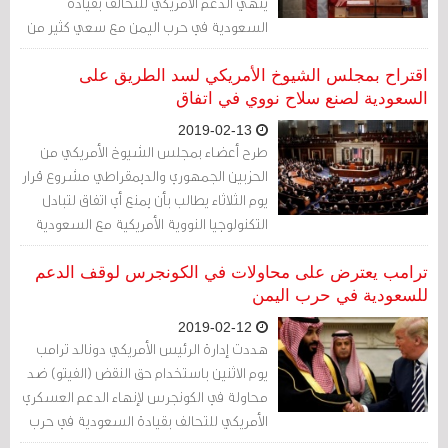
ينهي الدعم الأمريكي للتحالف بقيادة
السعودية في حرب اليمن مع سعي كثير من
النواب للضغط على الرئيس دونالد ترامب
لتشديد سياسته تجاه المملكة
اقتراح بمجلس الشيوخ الأمريكي لسد الطريق على
السعودية لصنع سلاح نووي في اتفاق
2019-02-13
طرح أعضاء بمجلس الشيوخ الأمريكي من
الحزبين الجمهوري والديمقراطي مشروع قرار
يوم الثلاثاء يطالب بأن يمنع أي اتفاق لتبادل
التكنولوجيا النووية الأمريكية مع السعودية
صنع المملكة لسلاح نووي
ترامب يعترض على محاولات في الكونجرس لوقف الدعم
للسعودية في حرب اليمن
2019-02-12
هددت إدارة الرئيس الأمريكي دونالد ترامب
يوم الاثنين باستخدام حق النقض (الفيتو) ضد
محاولة في الكونجرس لإنهاء الدعم العسكري
الأمريكي للتحالف بقيادة السعودية في حرب
اليمن، ليستمر في مواجهة مع المشرعين