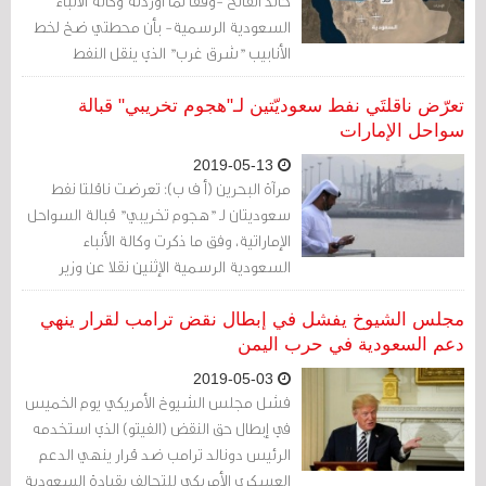
خالد الفالح -وفقا لما أوردته وكالة الأنباء
السعودية الرسمية- بأن محطتي ضخ لخط
الأنابيب "شرق غرب" الذي ينقل النفط
السعودي من حقول النفط بالمنطقة
الشرقية إلى ميناء ينبع على الساحل الغربي،
تعرّض ناقلتَي نفط سعوديّتين لـ"هجوم تخريبي" قبالة
تعرضتا لهجوم من طائرات مسيرة مفخخة
سواحل الإمارات
بين السادسة والسادسة والنصف (بالتوقيت
2019-05-13
المحلي) من صباح اليوم الثلاثاء.
مرآة البحرين (أ ف ب): تعرضت ناقلتا نفط
سعوديتان لـ "هجوم تخريبي" قبالة السواحل
الإماراتية، وفق ما ذكرت وكالة الأنباء
السعودية الرسمية الإثنين نقلا عن وزير
الطاقة السعودي.
مجلس الشيوخ يفشل في إبطال نقض ترامب لقرار ينهي
دعم السعودية في حرب اليمن
2019-05-03
فشل مجلس الشيوخ الأمريكي يوم الخميس
في إبطال حق النقض (الفيتو) الذي استخدمه
الرئيس دونالد ترامب ضد قرار ينهي الدعم
العسكري الأمريكي للتحالف بقيادة السعودية