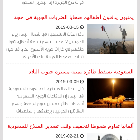
قوات درع الجزيرة) إلى البحرين لسحق
الاحتجاجات المطالبة بالديمقراطية
يمنيون يدفنون أطفالهم ضحايا الضربات الجوية في حجة
2019-03-15
دفن مئات المشيعين في شمال اليمن يوم
الخميس 17 مدنيا، بينهم تسعة أطفال، لاقوا
حتفهم في غارات جوية الأسبوع الحالي في حين
تتزايد الضغوط الغربية على الأطراف
المتحاربة لإنهاء الحرب المستمرة منذ أربع
سنوات
السعودية تسقط طائرة يمنية مسيرة جنوب البلاد
2019-03-09
قال التحالف العسكري الذي تقوده السعودية
في اليمن إن الدفاعات الجوية السعودية
أسقطت طائرة مسيرة يوم الجمعة واتهم
المقاتلين الحوثيين بإطلاقها واستهداف
المدنيين
ألمانيا تقاوم ضغوطا لتخفيف وقف تصدير السلاح للسعودية
2019-02-21