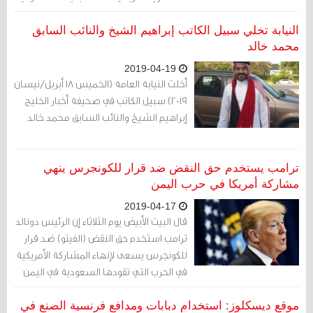
في حرب اليمن، في انتصار لسياسة البيت
الأبيض القائمة على مواصلة دعم المملكة
النيابة تخلي سبيل الكاتب إبراهيم الشيخ والنائب السابق
محمد خالد
2019-04-19
أخلت النيابة العامة (الخميس 18 أبريل/نيسان
2019) سبيل الكاتب في صحيفة أخبار الخليج
إبراهيم الشيخ والنائب السابق محمد خالد
ترامب يستخدم حق النقض ضد قرار للكونجرس ينهي
مشاركة أمريكا في حرب اليمن
2019-04-17
قال البيت الأبيض يوم الثلاثاء إن الرئيس دونالد
ترامب استخدم حق النقض (الفيتو) ضد قرار
للكونجرس يسعى لإنهاء المشاركة الأمريكية
في الحرب التي تقودها السعودية في اليمن
موقع ديسكلوز: استخدام دبابات ومدافع فرنسية الصنع في