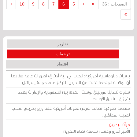
الصفحات : 36
5
6
7
8
9
10
تقارير
ترجمات
اقتصاد
برقيات دبلوماسية أمريكية: الحرب الإيرانية أدت إلى تصورات عامة مفادها
أن الولايات المتحدة تخلت عن البحرين للتركيز على حماية إسرائيل
ساوث تشاينا مورنينغ بوست: الخلاف بين السعودية والإمارات يهدد
بتمزيق الشرق الأوسط
منظمة حقوقية تطالب بفرض عقوبات أمريكية على وزير بحريني بسبب
تعذيب المعتقلين
مرآة البحرين
الأمير أندرو وغسل سمعة نظام البحرين