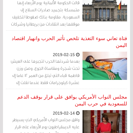
قالت الحكومة الألمانية يوم الأربعاء إنها
متمسكة بتجميد صادرات السلاح إلى
السعودية، مقاومة بذلك ضغوطا لتخفيف
موقفها بعد انتقادات من بريطانيا وشركات
دفاعية، بينها إيرباص، تقول إنه يضر التجارة
فتاة تعاني سوء التغذية تلخص تأثير الحرب وانهيار اقتصاد
اليمن
2019-02-15
بعدما شردتها الحرب لتجبرها على العيش
تحت شجرة ومقاساة الجوع، وصل وزن
فاطمة قباء التي تبلغ من العمر 12 عاما إلى
عشرة كيلوجرامات فقط عندما نقلت إلى
عيادة لعلاج سوء التغذية باليمن
مجلس النواب الأمريكي يوافق على قرار بوقف الدعم
للسعودية في حرب اليمن
2019-02-14
وافق مجلس النواب الأمريكي الذي يسيطر
عليه الديمقراطيون يوم الأربعاء على قرار