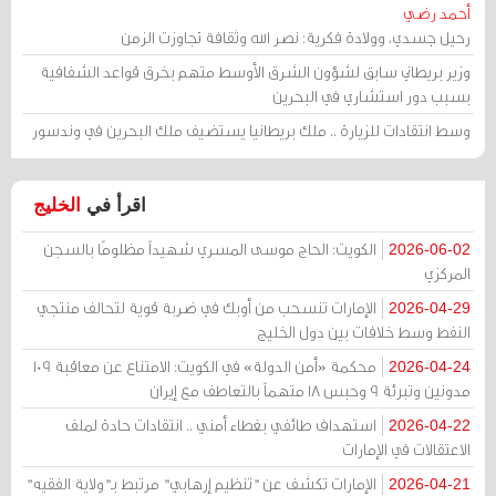
أحمد رضي
رحيل جسدي، وولادة فكرية: نصر الله وثقافة تجاوزت الزمن
وزير بريطاني سابق لشؤون الشرق الأوسط متهم بخرق قواعد الشفافية
بسبب دور استشاري في البحرين
وسط انتقادات للزيارة .. ملك بريطانيا يستضيف ملك البحرين في وندسور
اقرأ في
الخليج
الكويت: الحاج موسى المسري شهيداً مظلومًا بالسجن
2026-06-02
المركزي
الإمارات تنسحب من أوبك في ضربة قوية لتحالف منتجي
2026-04-29
النفط وسط خلافات بين دول الخليج
محكمة «أمن الدولة» في الكويت: الامتناع عن معاقبة 109
2026-04-24
مدونين وتبرئة 9 وحبس 18 متهماً بالتعاطف مع إيران
استهداف طائفي بغطاء أمني .. انتقادات حادة لملف
2026-04-22
الاعتقالات في الإمارات
الإمارات تكشف عن "تنظيم إرهابي" مرتبط بـ"ولاية الفقيه"
2026-04-21