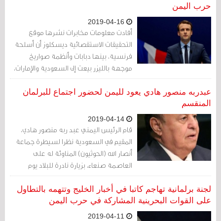
حرب اليمن
2019-04-16
أفادت معلومات مخابرات نشرها موقع
التحقيقات الاستقصائية ديسكلوز أن أسلحة
فرنسية، بينها دبابات وأنظمة صواريخ
موجهة بالليزر بيعت إلى السعودية والإمارات،
تستخدم في حرب اليمن ضد المدنيين
عبدربه منصور هادي يعود لليمن لحضور اجتماع للبرلمان
المنقسم
2019-04-14
قام الرئيس اليمني عبد ربه منصور هادي،
المقيم في السعودية نظرا لسيطرة جماعة
أنصار الله (الحوثيون) المناوئة له على
العاصمة صنعاء، بزيارة نادرة للبلاد يوم
السبت لحضور اجتماع للبرلمان المنقسم في
محافظة موالية له بالجنوب
لجنة برلمانية تهاجم كاتبا في أخبار الخليج وتتهمه بالتطاول
على القوات البحرينية المشاركة في حرب اليمن
2019-04-11