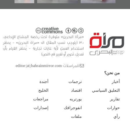
«مرآة البحرين» متوفرة تحت رخصة المشاع الإبداعي،
3.0 (يتوجب نسب المقال الى «مراة البحرين» - يحظر
استخدام العمل لأية غايات تجارية - يُحظر القيام بأي
تعديل، تحوير أو تغيير في النص)
للمراسلات: editor [at] bahrainmirror.com
من نحن؟
أخبار
ترجمات
أجندة
التعليق السياسي
اقتصاد
الخليج
تقارير
بورتريه
مراجعات
حوارات
انفوجرافك
إصدارات
رأي
ملفات