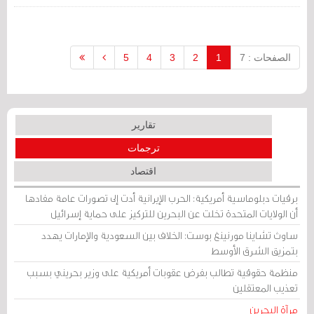
الصفحات : 7
1
2
3
4
5
تقارير
ترجمات
اقتصاد
برقيات دبلوماسية أمريكية: الحرب الإيرانية أدت إلى تصورات عامة مفادها
أن الولايات المتحدة تخلت عن البحرين للتركيز على حماية إسرائيل
ساوث تشاينا مورنينغ بوست: الخلاف بين السعودية والإمارات يهدد
بتمزيق الشرق الأوسط
منظمة حقوقية تطالب بفرض عقوبات أمريكية على وزير بحريني بسبب
تعذيب المعتقلين
مرآة البحرين