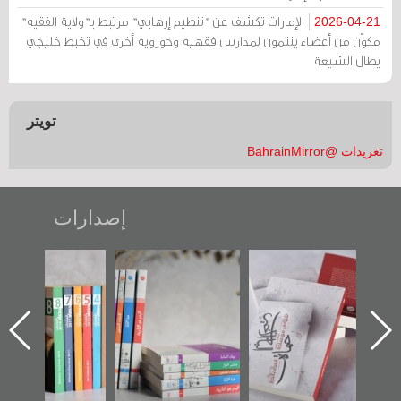
الإمارات تكشف عن "تنظيم إرهابي" مرتبط بـ"ولاية الفقيه"
2026-04-21
مكوّن من أعضاء ينتمون لمدارس فقهية وحوزوية أخرى في تخبط خليجي
يطال الشيعة
تويتر
تغريدات @BahrainMirror
إصدارات
لأخير":
تصنيف موضوعي
"مرآة البحرين"
«وطن عكر»
أول عن
للوثائق البريطانية
تصدر حصاد
جديدة لم
دراز
يقدمه «مركز أوال»
الساحات 2019
عسكري تص
احة
في سلسلة من 5
«مرآة الب
ز أوال
كتب
لتوثيق