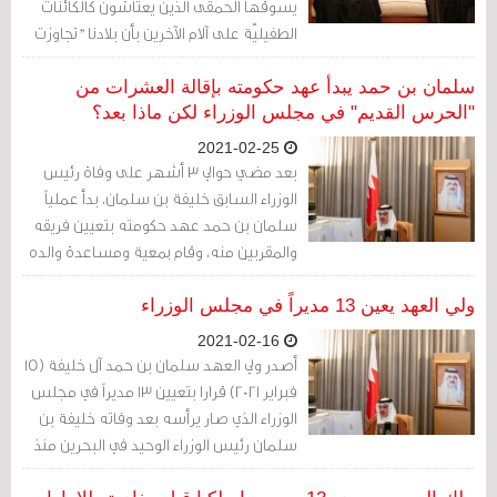
يسوقها الحمقى الذين يعتاشون كالكائنات
الطفيليّة على آلام الآخرين بأن بلادنا "تجاوزت
أزمة 2011" سَقَطَت. أوهام الاستقرار سقطت.
أوهام الاقتصاد خارج الحلّ السياسي سقطت.
سلمان بن حمد يبدأ عهد حكومته بإقالة العشرات من
"الحرس القديم" في مجلس الوزراء لكن ماذا بعد؟
2021-02-25
بعد مضي حوالي 3 أشهر على وفاة رئيس
الوزراء السابق خليفة بن سلمان، بدأ عملياً
سلمان بن حمد عهد حكومته بتعيين فريقه
والمقربين منه، وقام بمعية ومساعدة والده
الملك بإقالة العشرات من "الحرس القديم"
المحسوبين على عمه، الذي ترأس الحكومة
ولي العهد يعين 13 مديراً في مجلس الوزراء
منذ الاستقلال مطلع سبعينيات القرن
2021-02-16
الماضي.
أصدر ولي العهد سلمان بن حمد آل خليفة (15
فبراير 2021) قرارا بتعيين 13 مديراً في مجلس
الوزراء الذي صار يرأسه بعد وفاته خليفة بن
سلمان رئيس الوزراء الوحيد في البحرين منذ
الاستقلال.