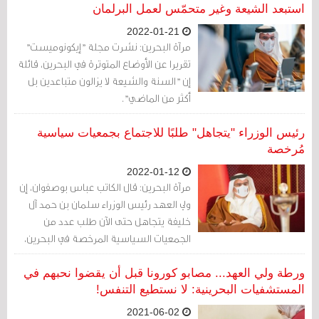
استبعد الشيعة وغير متحمّس لعمل البرلمان
2022-01-21
مرآة البحرين: نشرت مجلة "إيكونوميست"
تقريرا عن الأوضاع المتوترة في البحرين، قائلة
إن "السنة والشيعة لا يزالون متباعدين بل
أكثر من الماضي".
رئيس الوزراء "يتجاهل" طلبًا للاجتماع بجمعيات سياسية
مُرخصة
2022-01-12
مرآة البحرين: قال الكاتب عباس بوصفوان، إن
ولي العهد رئيس الوزراء سلمان بن حمد آل
خليفة يتجاهل حتى الآن طلب عدد من
الجمعيات السياسية المرخصة في البحرين،
بعقد اجتماع معه.
ورطة ولي العهد... مصابو كورونا قبل أن يقضوا نحبهم في
المستشفيات البحرينية: لا نستطيع التنفس!
2021-06-02