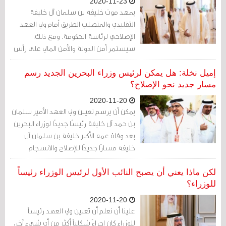
2020-11-23
يمهد موت خليفة بن سلمان آل خليفة
التقليدي والمتصلب الطريق أمام ولي العهد
الإصلاحي لرئاسة الحكومة. ومع ذلك،
سيستمر أمن الدولة والأمن المالي على رأس
أولويات البحرين.
إميل نخلة: هل يمكن لرئيس وزراء البحرين الجديد رسم
مسار جديد نحو الإصلاح؟
2020-11-20
يمكن أن يرسم تعيين ولي العهد الأمير سلمان
بن حمد آل خليفة رئيسًا جديدًا لوزراء البحرين
بعد وفاة عمه الأكبر خليفة بن سلمان آل
خليفة مسارًا جديدًا للإصلاح والانسجام
المجتمعي في البحرين. ومع ذلك، قد يعيق
الاقتصاد المهتز للبحرين، واعتمادها اقتصاديًا
لكن ماذا يعني أن يصبح النائب الأول لرئيس الوزراء رئيساً
وأمنيًا على السعودية والإمارات، جهوده. النبأ
للوزراء؟
السار هو أن وفاة خليفة أزالت حجر العثرة
2020-11-20
الأكبر في وجه الإصلاح والحوار مع المعارضة
علينا أن نعلم أن تعيين ولي العهد رئيساً
الشيعية والسنية. سيكون لأجندة سلمان
للوزراء كان إجراءً شكلياً أكثر من أي شيء آخر،