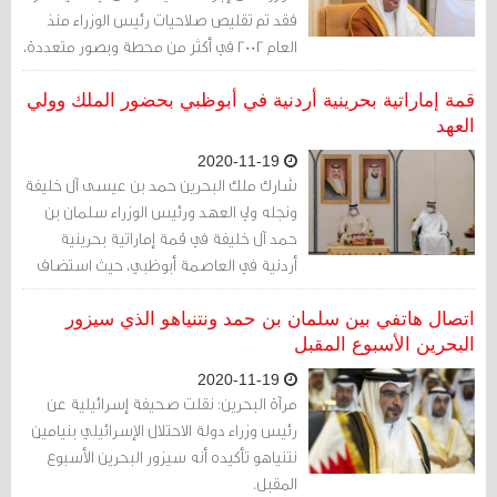
المستقبلية تداعيات خطيرة على الاستقرار
فقد تم تقليص صلاحيات رئيس الوزراء منذ
الطويل الأمد والجدوى الاقتصادية والعلاقات
العام 2002 في أكثر من محطة وبصور متعددة،
الإقليمية للبلاد...
في قبال تضخم صلاحيات ولي العهد.
قمة إماراتية بحرينية أردنية في أبوظبي بحضور الملك وولي
العهد
2020-11-19
شارك ملك البحرين حمد بن عيسى آل خليفة
ونجله ولي العهد ورئيس الوزراء سلمان بن
حمد آل خليفة في قمة إماراتية بحرينية
أردنية في العاصمة أبوظبي، حيث استضاف
ولي العهد الإماراتي محمد بن زايد آل نهيان،
الملك الأردني عبدالله الثاني.
اتصال هاتفي بين سلمان بن حمد ونتنياهو الذي سيزور
البحرين الأسبوع المقبل
2020-11-19
مرآة البحرين: نقلت صحيفة إسرائيلية عن
رئيس وزراء دولة الاحتلال الإسرائيلي بنيامين
نتنياهو تأكيده أنه سيزور البحرين الأسبوع
المقبل.