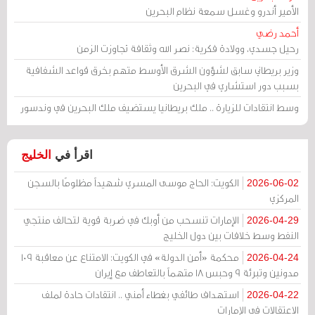
الأمير أندرو وغسل سمعة نظام البحرين
أحمد رضي
رحيل جسدي، وولادة فكرية: نصر الله وثقافة تجاوزت الزمن
وزير بريطاني سابق لشؤون الشرق الأوسط متهم بخرق قواعد الشفافية
بسبب دور استشاري في البحرين
وسط انتقادات للزيارة .. ملك بريطانيا يستضيف ملك البحرين في وندسور
اقرأ في
الخليج
الكويت: الحاج موسى المسري شهيداً مظلومًا بالسجن
2026-06-02
المركزي
الإمارات تنسحب من أوبك في ضربة قوية لتحالف منتجي
2026-04-29
النفط وسط خلافات بين دول الخليج
محكمة «أمن الدولة» في الكويت: الامتناع عن معاقبة 109
2026-04-24
مدونين وتبرئة 9 وحبس 18 متهماً بالتعاطف مع إيران
استهداف طائفي بغطاء أمني .. انتقادات حادة لملف
2026-04-22
الاعتقالات في الإمارات