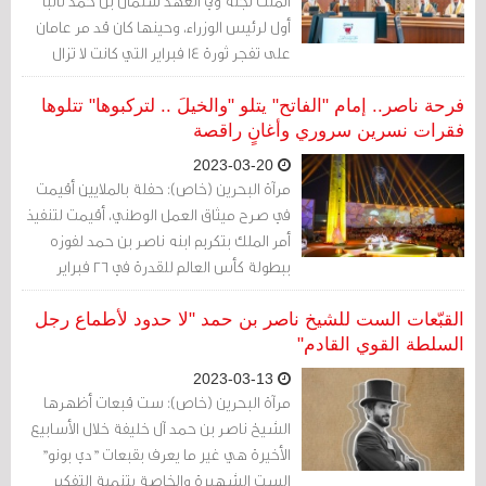
الملك نجله ولي العهد سلمان بن حمد نائبا
أول لرئيس الوزراء، وحينها كان قد مر عامان
على تفجر ثورة 14 فبراير التي كانت لا تزال
ملتهبة في الشارع.
فرحة ناصر.. إمام "الفاتح" يتلو "والخيلَ .. لتركبوها" تتلوها
فقرات نسرين سروري وأغانٍ راقصة
2023-03-20
مرآة البحرين (خاص): حفلة بالملايين أقيمت
في صرح ميثاق العمل الوطني، أقيمت لتنفيذ
أمر الملك بتكريم ابنه ناصر بن حمد لفوزه
ببطولة كأس العالم للقدرة في ٢٦ فبراير
الماضي.
القبّعات الست للشيخ ناصر بن حمد "لا حدود لأطماع رجل
السلطة القوي القادم"
2023-03-13
مرآة البحرين (خاص): ست قبعات أظهرها
الشيخ ناصر بن حمد آل خليفة خلال الأسابيع
الأخيرة هي غير ما يعرف بقبعات "دي بونو"
الست الشهيرة والخاصة بتنمية التفكير