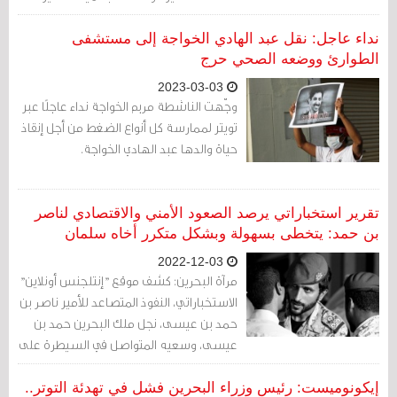
والحس الإبداعي. إنها قبّعات رجل السلطة
الطامع والمتطلّع إلى البعيد.
نداء عاجل: نقل عبد الهادي الخواجة إلى مستشفى
الطوارئ ووضعه الصحي حرج
2023-03-03
وجّهت الناشطة مريم الخواجة نداء عاجلًا عبر
تويتر لممارسة كل أنواع الضغط من أجل إنقاذ
حياة والدها عبد الهادي الخواجة.
تقرير استخباراتي يرصد الصعود الأمني والاقتصادي لناصر
بن حمد: يتخطى بسهولة وبشكل متكرر أخاه سلمان
2022-12-03
مرآة البحرين: كشف موقع "إنتلجنس أونلاين"
الاستخباراتي، النفوذ المتصاعد للأمير ناصر بن
حمد بن عيسى، نجل ملك البحرين حمد بن
عيسى، وسعيه المتواصل في السيطرة على
أجهزة الأمن والاستخبارات في المملكة
الخليجية الصغيرة.
إيكونوميست: رئيس وزراء البحرين فشل في تهدئة التوتر..