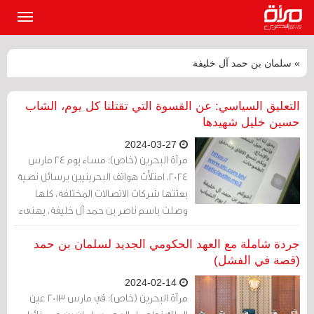
القائمة
الرئيسي
» سلمان بن حمد آل خليفة
التعليق السياسي: عن القسوة التي تقتلنا كل يوم، الشاب
حسين خليل شهيدها
2024-03-27
مرآة البحرين (خاص): مساء يوم 24 مارس
2024، امتلأت هواتف البحرينيين برسائل نصية
بعثتها شركات الاتصالات المختلفة، كلها
وصلت باسم ناصر بن حمد آل خليفة، يهنىء
فيها بيوم الشباب قائلا"يحق لنا الفخر بكم،
فأنتم جيل الشغف والإبداع" بعد ساعات من
جردة شاملة مع العهد الحكومي الجديد لسلمان بن حمد
هذه الرسائل وصل خبر استشهاد الشاب
(قصة في الفشل)
حسين خليل الرمرام (32 عاما) في سجن جوّ
2024-02-14
المركزي.
مرآة البحرين (خاص): في مارس 2013 عين