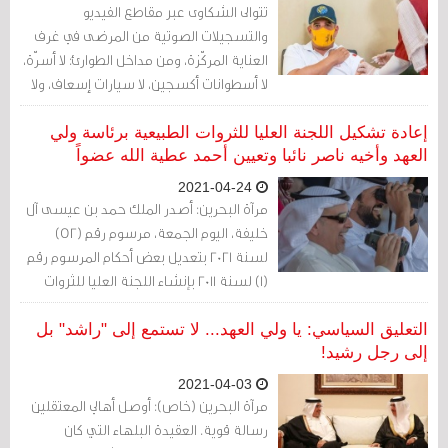
تتوالى الشكاوى عبر مقاطع الفيديو
والتسجيلات الصوتية من المرضى في غرف
العناية المركّزة، ومن مداخل الطوارئ: لا أسرّة،
لا أسطوانات أكسجين، لا سيارات إسعاف، ولا
كوادر طبّية كافية! لكن الرد الحكومي بين
الجهات العديدة جدا التي تدير الملف الصحّي
إعادة تشكيل اللجنة العليا للثروات الطبيعية برئاسة ولي
يأتي موحّدا: غير صحيح... كل شيء تحت
العهد وأخيه ناصر نائبا وتعيين أحمد عطية الله عضواً
السيطرة... قدّمنا لهم علاجا متناسبا وفقا
2021-04-24
للبروتوكولات... واستقوا المعلومات من
مرآة البحرين: أصدر الملك حمد بن عيسى آل
مصادرها!
خليفة، اليوم الجمعة، مرسوم رقم (52)
لسنة 2021 بتعديل بعض أحكام المرسوم رقم
(1) لسنة 2011 بإنشاء اللجنة العليا للثروات
الطبيعية والأمن الاقتصادي.
التعليق السياسي: يا ولي العهد... لا تستمع إلى "راشد" بل
إلى رجل رشيد!
2021-04-03
مرآة البحرين (خاص): أوصل أهالي المعتقلين
رسالة قوية. العقيدة البلهاء التي كان