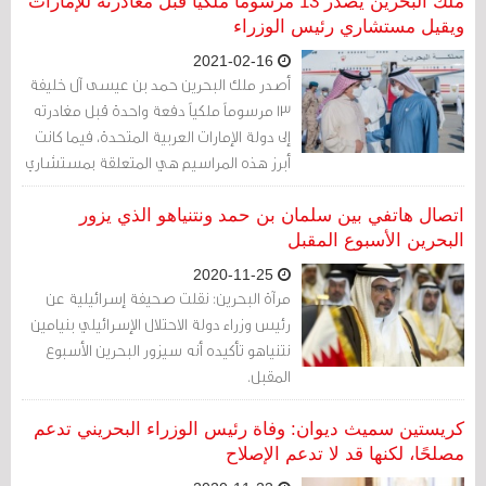
ملك البحرين يصدر 13 مرسوما ملكيا قبل مغادرته للإمارات
ويقيل مستشاري رئيس الوزراء
2021-02-16
أصدر ملك البحرين حمد بن عيسى آل خليفة
13 مرسوماً ملكياً دفعة واحدة قبل مغادرته
إلى دولة الإمارات العربية المتحدة، فيما كانت
أبرز هذه المراسيم هي المتعلقة بمستشاري
رئيس الوزراء إبان عهد خليفة بن سلمان،
والذين تمت إقالتهم جميعاً دفعةً واحدة.
اتصال هاتفي بين سلمان بن حمد ونتنياهو الذي يزور
البحرين الأسبوع المقبل
2020-11-25
مرآة البحرين: نقلت صحيفة إسرائيلية عن
رئيس وزراء دولة الاحتلال الإسرائيلي بنيامين
نتنياهو تأكيده أنه سيزور البحرين الأسبوع
المقبل.
كريستين سميث ديوان: وفاة رئيس الوزراء البحريني تدعم
مصلحًا، لكنها قد لا تدعم الإصلاح