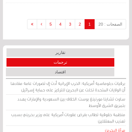
سريًا. في الواقع، نشرت السفارة الأمريكية
في المنامة تغريدة على منصة "إكس" يوم
الثلاثاء...
الصفحات : 20
1
2
3
4
5
تقارير
ترجمات
اقتصاد
برقيات دبلوماسية أمريكية: الحرب الإيرانية أدت إلى تصورات عامة مفادها
أن الولايات المتحدة تخلت عن البحرين للتركيز على حماية إسرائيل
ساوث تشاينا مورنينغ بوست: الخلاف بين السعودية والإمارات يهدد
بتمزيق الشرق الأوسط
منظمة حقوقية تطالب بفرض عقوبات أمريكية على وزير بحريني بسبب
تعذيب المعتقلين
مرآة البحرين