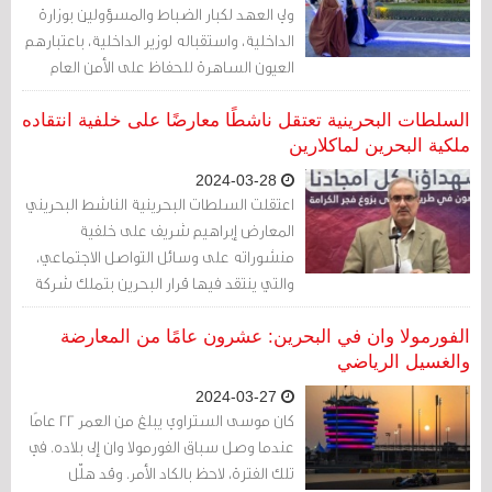
أخلاقيات مهنة الطب، ونقل أبحاثه المصادرة
ولي العهد لكبار الضباط والمسؤولين بوزارة
تعسفًا على الفور إلى أفراد أسرته.
الداخلية، واستقباله لوزير الداخلية، باعتبارهم
العيون الساهرة للحفاظ على الأمن العام
وصون الحقوق والحريات وإنفاذ القانون. بدأ
القمع من جديد للمسيرات السلمية التي
السلطات البحرينية تعتقل ناشطًا معارضًا على خلفية انتقاده
ينظمها أهالي السجناء السياسيين للمطالبة
ملكية البحرين لماكلارين
بالإفراج عنهم، وكانت البداية مساء أمس من
2024-03-28
قرية القدم.
اعتقلت السلطات البحرينية الناشط البحريني
المعارض إبراهيم شريف على خلفية
منشوراته على وسائل التواصل الاجتماعي،
والتي ينتقد فيها قرار البحرين بتملك شركة
السيارات البريطانية ماكلارين بشكل كامل.
الفورمولا وان في البحرين: عشرون عامًا من المعارضة
والغسيل الرياضي
2024-03-27
كان موسى الستراوي يبلغ من العمر 22 عامًا
عندما وصل سباق الفورمولا وان إلى بلاده. في
تلك الفترة، لاحظ بالكاد الأمر. وقد هلّل