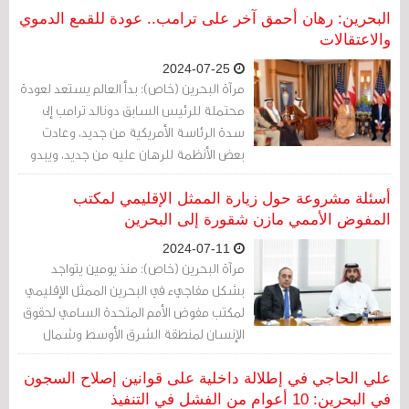
صوتي حصل عليه موقع ميدل إيست آي عن
البحرين: رهان أحمق آخر على ترامب.. عودة للقمع الدموي
الظّروف القاسية في المنشأة، بما في ذلك
والاعتقالات
الظّروف التي ترقى إلى "التّعذيب النّفسي".
2024-07-25
مرآة البحرين (خاص): بدأ العالم يستعد لعودة
محتملة للرئيس السابق دونالد ترامب إلى
سدة الرئاسة الأمريكية من جديد، وعادت
بعض الأنظمة للرهان عليه من جديد، ويبدو
أن هذا هو رهان بيت الحكم في البحرين، رهان
أحمق آخر.
أسئلة مشروعة حول زيارة الممثل الإقليمي لمكتب
المفوض الأممي مازن شقورة إلى البحرين
2024-07-11
مرآة البحرين (خاص): منذ يومين يتواجد
بشكل مفاجيء في البحرين الممثل الإقليمي
لمكتب مفوض الأمم المتحدة السامي لحقوق
الإنسان لمنطقة الشرق الأوسط وشمال
إفريقيا مازن شقورة.
علي الحاجي في إطلالة داخلية على قوانين إصلاح السجون
في البحرين: 10 أعوام من الفشل في التنفيذ