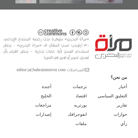
«مرآة البحرين» متوفرة تحت رخصة المشاع الإبداعي،
3.0 (يتوجب نسب المقال الى «مراة البحرين» - يحظر
استخدام العمل لأية غايات تجارية - يُحظر القيام بأي
تعديل، تحوير أو تغيير في النص)
للمراسلات: editor [at] bahrainmirror.com
من نحن؟
أخبار
ترجمات
أجندة
التعليق السياسي
اقتصاد
الخليج
تقارير
بورتريه
مراجعات
حوارات
انفوجرافك
إصدارات
رأي
ملفات