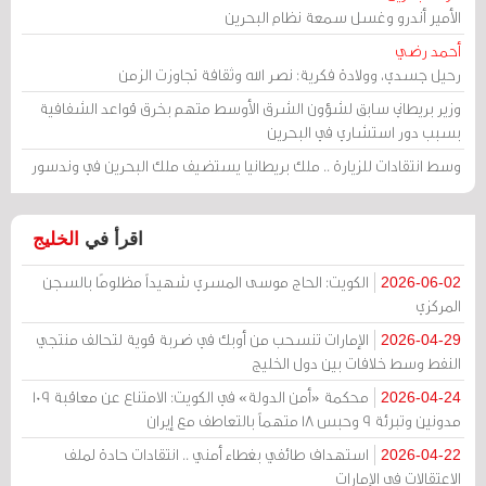
الأمير أندرو وغسل سمعة نظام البحرين
أحمد رضي
رحيل جسدي، وولادة فكرية: نصر الله وثقافة تجاوزت الزمن
وزير بريطاني سابق لشؤون الشرق الأوسط متهم بخرق قواعد الشفافية
بسبب دور استشاري في البحرين
وسط انتقادات للزيارة .. ملك بريطانيا يستضيف ملك البحرين في وندسور
اقرأ في
الخليج
الكويت: الحاج موسى المسري شهيداً مظلومًا بالسجن
2026-06-02
المركزي
الإمارات تنسحب من أوبك في ضربة قوية لتحالف منتجي
2026-04-29
النفط وسط خلافات بين دول الخليج
محكمة «أمن الدولة» في الكويت: الامتناع عن معاقبة 109
2026-04-24
مدونين وتبرئة 9 وحبس 18 متهماً بالتعاطف مع إيران
استهداف طائفي بغطاء أمني .. انتقادات حادة لملف
2026-04-22
الاعتقالات في الإمارات