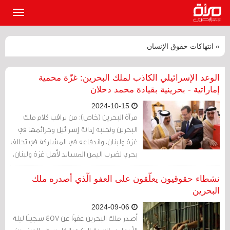
القائمة
الرئيسي
» انتهاكات حقوق الإنسان
الوعد الإسرائيلي الكاذب لملك البحرين: غزّة محمية
إماراتية - بحرينية بقيادة محمد دحلان
2024-10-15
مرآة البحرين (خاص): من يراقب كلام ملك
البحرين وتجنبه إدانة إسرائيل وجرائمها في
غزة ولبنان، واندفاعه في المشاركة في تحالف
بحري لضرب اليمن المساند لأهل غزة ولبنان،
يرى أن ثمة خيارا حاسما اتخذه الملك والعائلة
الحاكمة من بوضع كل ثقلهم مع المشروع
نشطاء حقوقيون يعلّقون على العفو الّذي أصدره ملك
الإسرائيلي ودعم هيمنته في المنطقة.
البحرين
2024-09-06
أصدر ملك البحرين عفوًا عن 457 سجينًا ليلة