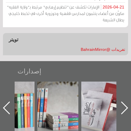
الإمارات تكشف عن "تنظيم إرهابي" مرتبط بـ"ولاية الفقيه"
2026-04-21
مكوّن من أعضاء ينتمون لمدارس فقهية وحوزوية أخرى في تخبط خليجي
يطال الشيعة
تويتر
تغريدات @BahrainMirror
إصدارات
ب الأخير":
تصنيف موضوعي
"مرآة البحرين"
«وطن عك
الأول عن
للوثائق البريطانية
تصدر حصاد
جديدة 
الدراز
يقدمه «مركز أوال»
الساحات 2019
عسكري ت
 ساحة
في سلسلة من 5
«مرآة ا
ركز أوال
كتب
والتوثيق