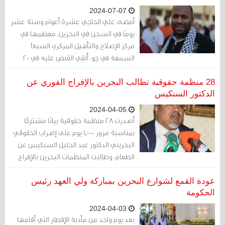
2024-07-07
أمضى علي الحاجي عشرة أعوام وستة عشر
يومًا في السجن في البحرين، معظمها في
مركز الإصلاح والتأهيل المركزي السيئ
السمعة في جو. أُلقِيَ القبض عليه في 20
مايو/أيار 2013، وتعرّض للتّعذيب الوحشي،
وحُكِم عليه بالسجن لمدة عشر سنوات في
28 منظمة حقوقية تطالب البحرين بالإفراج الفوري عن
28 مايو/أيار 2014، ثمّ أُفرِجَ عنه في 2 يونيو/
الدكتور السنكيس
حزيران 2023. وخلال فترة احتجازه، كشف عن
2024-04-05
التّعذيب وسوء المعاملة في سجن جو ...
أصدرت 28 منظمة حقوقية بيانًا مشتركًا
بمناسبة مرور 1,000 يوم على إضراب الحقوقي
البحريني الدكتور عبد الجليل السنكيس عن
الطعام. وطالبت المنظمات البحرين بالإفراج
الفوري عن الدكتور السنكيس من دون قيد أو
شرط. وحثت على ضمان احتجازه إلى ذلك
عودة القمع لشوارع البحرين بمباركة ولي العهد رئيس
الحين في ظروف تفي بالمعايير الدولية،
الحكومة
وتلقيه أدويته دون تأخير، وحصوله على
2024-04-03
الرعاية الصحية الكافية بما يتوافق مع
بعد يوم واحد من مأدبة الإفطار التي أقامها