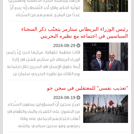
الأربعاء بمناسبة الذكرى الخامسة والعشرين
لتولّيه الحكم، وقال أحد النّشطاء إنّه يبدو أنّ
عددًا من المُفرَج عنهم هم من السّجناء
السّياسيين.
رئيس الوزراء البريطاني ستارمر يتجنّب ذكر السجناء
السياسيين في اجتماعه مع نظيره البحريني
2024-08-29
قالت منظمة حقوقية، مركزها لندن، إنّ رئيس
الوزراء البريطاني كير ستارمر فشل في إثارة
أزمة حقوق الإنسان في البحرين خلال اجتماعه
يوم الثلاثاء مع نظيره البحريني سلمان بن
حمد آل خليفة، في داونينغ ستريت.
"تعذيب نفسي" للمعتقلين في سجن جو
2024-08-19
صرّح سجين أنّ المسؤولين يمنعون السّجناء
من الحصول على الكهرباء والماء والطّعام في
أعقاب احتجاجهم الجماعي على وفاة
زميلهم، وهو سجين سياسي. وكشف
معتقل في سجن جو في البحرين في تسجيل