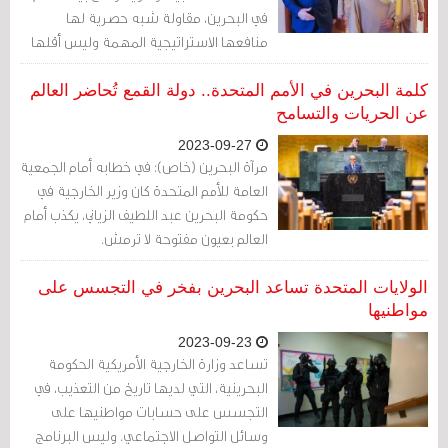
في البحرين، مقاولة شبه حصرية لها
منافعها الاستراتيجية المهمة وليس أقلها
العودة للخليج بشكل كامل، أمنيا، وعسكريا،
وسياسيا واقتصاديا، وفي هذا السبيل تعمل
كلمة البحرين في الأمم المتحدة.. دولة القمع تُحاضر العالم
لندن على كمقاول لمشاريع الحكم.
عن الحريات والتسامح
2023-09-27
مرآة البحرين (خاص): في خطابه أمام الجمعية
العامة للأمم المتحدة كان وزير الخارجية في
حكومة البحرين عبد اللطيف الزياني، يكذب أمام
العالم بعيون مفتوحة لا ترمش.
الولايات المتحدة تساعد البحرين بفخر في التجسس على
مواطنيها
2023-09-23
تساعد وزارة الخارجية الأمريكية الحكومة
البحرينية، التي لديها تاريخ من التعذيب، في
التجسس على حسابات مواطنيها على
وسائل التواصل الاجتماعي. وليس البرنامج