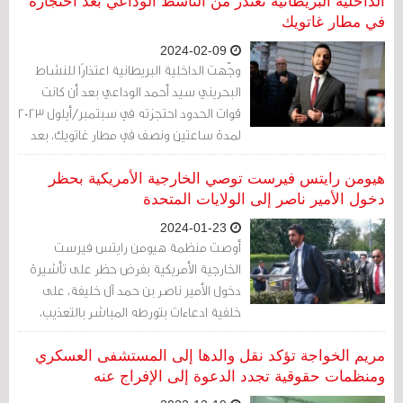
والبسيطة جدًا، ومن بينها حق الحصول على
الداخلية البريطانية تعتذر من الناشط الوداعي بعد احتجازه
العلاج والدواء، وكذلك من بين المطالب حق
في مطار غاتويك
حصول السجناء على التعليم الجامعي.
2024-02-09
وجّهت الداخلية البريطانية اعتذارًا للنشاط
البحريني سيد أحمد الوداعي بعد أن كانت
قوات الحدود احتجزته في سبتمبر/أيلول 2023
لمدة ساعتين ونصف في مطار غاتويك، بعد
عودته من جنيف.
هيومن رايتس فيرست توصي الخارجية الأمريكية بحظر
دخول الأمير ناصر إلى الولايات المتحدة
2024-01-23
أوصت منظمة هيومن رايتس فيرست
الخارجية الأمريكية بفرض حظر على تأشيرة
دخول الأمير ناصر بن حمد آل خليفة، على
خلفية ادعاءات بتورطه المباشر بالتعذيب،
والذي يُعَد انتهاكًا صارخًا لحقوق الإنسان
بموجب المادة 7031 (ج) من قانون العقوبات.
مريم الخواجة تؤكد نقل والدها إلى المستشفى العسكري
ومنظمات حقوقية تجدد الدعوة إلى الإفراج عنه