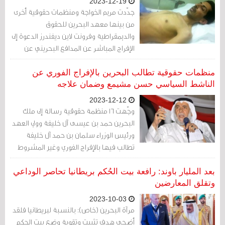
2023-12-19
جدّدت مريم الخواجة ومنظمات حقوقية أخرى
من بينها معهد البحرين للحقوق
والديمقراطية وفرونت لاين ديفندرز الدعوة إلى
الإفراج المباشر عن المدافع البحريني عن
حقوق الإنسان عبد الهادي الخواجة، وتقديم
العلاج المناسب له.
منظمات حقوقية تطالب البحرين بالإفراج الفوري عن
الناشط السياسي حسن مشيمع وضمان علاجه
2023-12-12
وجّهت 16 منظمة حقوقية رسالة إلى ملك
البحرين حمد بن عيسى آل خليفة وولي العهد
ورئيس الوزراء سلمان بن حمد آل خليفة
تطالب فيها بالإفراج الفوري وغير المشروط
عن الناشط السياسي البالغ من العمر 75
عامًا حسن مشيمع، وتأمين العلاج الطبي
بعد المليار باوند: رافعة بيت الحُكم بريطانيا تحاصر الوداعي
المناسب له.
وتقلق المعارضين
2023-10-03
مرآة البحرين (خاص): بالنسبة لبريطانيا فلقد
أضحى هدف تثبيت وتقوية وضع بيت الحكم