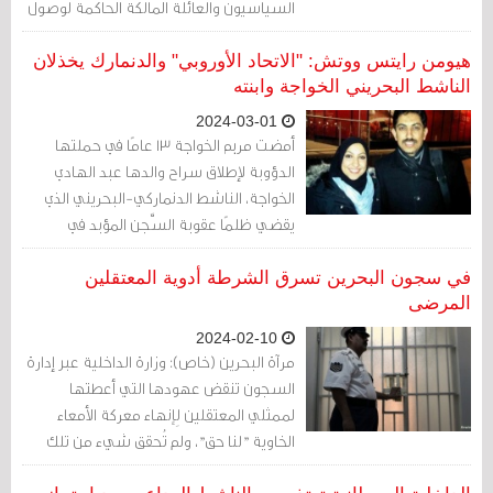
السياسيون والعائلة المالكة الحاكمة لوصول
رياضة السيارات في العام 2004 إلى مملكة
البحرين، وهي أصغر دولة في الخليج.
هيومن رايتس ووتش: "الاتحاد الأوروبي" والدنمارك يخذلان
الناشط البحريني الخواجة وابنته
2024-03-01
أمضت مريم الخواجة 13 عامًا في حملتها
الدؤوبة لإطلاق سراح والدها عبد الهادي
الخواجة، الناشط الدنماركي-البحريني الذي
يقضي ظلمًا عقوبة السَّجن المؤبد في
البحرين نتيجة عمله الحقوقي السلمي. وفي
رسالة صادمة بتاريخ 19 فبراير/شباط، أعلنت
في سجون البحرين تسرق الشرطة أدوية المعتقلين
مريم عن إصابتها بالسرطان.
المرضى
2024-02-10
مرآة البحرين (خاص): وزارة الداخلية عبر إدارة
السجون تنقض عهودها التي أعطتها
لممثلي المعتقلين لِإنهاء معركة الأمعاء
الخاوية "لنا حق"، ولم تُحقق شيء من تلك
الوعود الخاصة بمطالب المعتقلين الأساسية