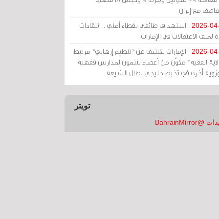
عاطف مع إيران
استهداف طائفي بغطاء أمني .. انتقادات
2026-04
 لملف الاعتقالات في الإمارات
الإمارات تكشف عن "تنظيم إرهابي" مرتبط
2026-04
ولاية الفقيه" مكوّن من أعضاء ينتمون لمدارس فقهية
زوية أخرى في تخبط خليجي يطال الشيعة
تويتر
 @BahrainMirror