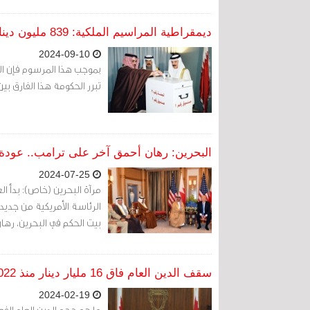
ديمقراطية المراسيم الملكية: 839 مليون دينار تقترضها الحكومة فوق حاجتها
2024-09-10
تبرر الحكومة هذا الفارق ب
البحرين: رهان أحمق آخر على ترامب.. عودة 
2024-07-25
مرآة البحرين (خاص): بدأ ا
الرئاسة الأمريكية من جديد
بيت الحكم في البحرين، رهان
سقف الدين العام فاق 16 مليار دينار منذ 2022 ... ومناقشات «النواب» بلا طعم
2024-02-19
ما هو حجم الدين العام الف