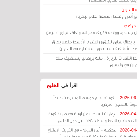
 البحرين
مير أندرو وغسل سمعة نظام البحرين
د رضي
ل جسدي، وولادة فكرية: نصر الله وثقافة تجاوزت الزمن
ر بريطاني سابق لشؤون الشرق الأوسط متهم بخرق
عد الشفافية بسبب دور استشاري في البحرين
 انتقادات للزيارة .. ملك بريطانيا يستضيف ملك
حرين في وندسور
اقرأ في
الخليج
الكويت: الحاج موسى المسري شهيداً
2026-06
ومًا بالسجن المركزي
الإمارات تنسحب من أوبك في ضربة قوية
2026-04
الف منتجي النفط وسط خلافات بين دول الخليج
محكمة «أمن الدولة» في الكويت: الامتناع
2026-04
عن معاقبة 109 مدونين وتبرئة 9 وحبس 18 متهماً