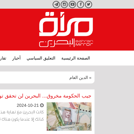
تويتر
فيسبوك
يوتيوب
انستجرام
تليجرام
الصفحة الرئيسية
التعليق السياسي
أخبار
تقار
» الدين العام
جيب الحكومة مخروق... البحرين لن تحقق توازنه
2024-10-21
كانت البحرين مع نهاية هذا ال
كذلك إلا عندما يكون هناك 