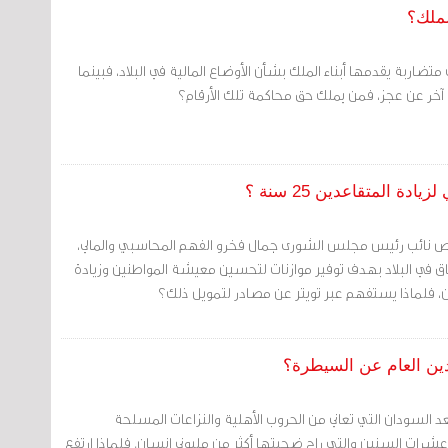
لملك؟
متضاربة يقدمها أبناء الملك بشأن الأوضاع المالية في البلاد، فبينما
 آخر عن عجز، فمن يملك حق محاكمة تلك الأرقام؟
 المتقاعدين 25 سنة ؟
نقص نائب رئيس مجلس الشورى جمال فخرو الفهم المحاسبي والمالي،
اق في البلاد بهدف توفير موازنات لتحسين معيشة المواطنين وزيادة
ن، فلماذا يستفهم عبر تويتر عن مصادر لتمويل ذلك؟
لدين العام عن السيطرة؟
عد السودان التي تعاني من الحروب الأهلية والنزاعات المسلحة
رات السنين والتي راح ضحيتها أكثر من مليوني إنسان. فلماذا ارتفع