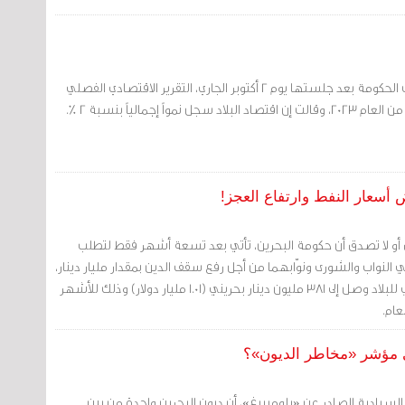
مرآة البحرين (خاص): أعلنت الحكومة بعد جلستها يوم 2 أكتوبر الجاري، التقرير الاقتصادي الفصلي
نمواً إجمالياً بنسبة 2 %.
 أسعار النفط وارتفاع العجز!
أو لا تصدق أن حكومة البحرين، تأتي بعد تسعة أشهر فقط لتطلب
نواب والشورى ونوّابهما من أجل رفع سقف الدين بمقدار مليار دينار،
وتعلن لهم أن العجز الفعلي للبلاد وصل إلى 381 مليون دينار بحريني (1.01 مليار دولار) وذلك للأشهر
عام.
سيادية الصادر عن «بلومبيرغ»، أن ديون البحرين واحدة من بين