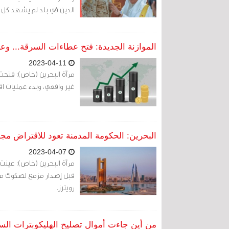
الدين في بلد لم يشهد كل
الموازنة الجديدة: فتح عطاءات السرقة... وع
2023-04-11
مرآة البحرين (خاص): فتحت
غير واقعي، وبدء عمليات اق
البحرين: الحكومة المدمنة تعود للاقتراض مجد
2023-04-07
مرآة البحرين (خاص): عينت
قبل إصدار مزمع لصكوك مقو
رويترز.
من أين جاءت أموال تصليح الهليكوبترات ال