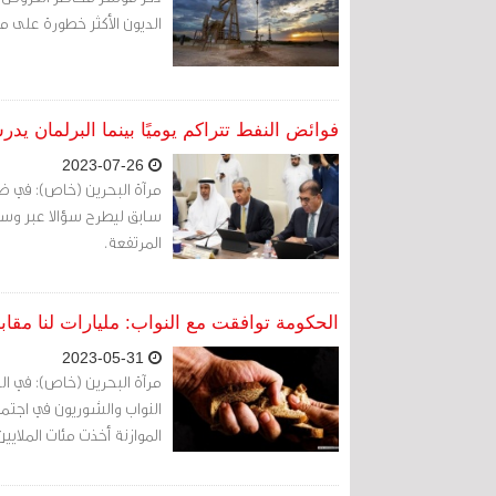
الديون الأكثر خطورة على م
فوائض النفط تتراكم يوميًا بينما البرلمان يدر
2023-07-26
مرآة البحرين (خاص): في 
سابق ليطرح سؤالا عبر وسائ
المرتفعة.
الحكومة توافقت مع النواب: مليارات لنا مقاب
2023-05-31
مرآة البحرين (خاص): في ال
النواب والشوريون في اجتما
الموازنة أخذت مئات الملا