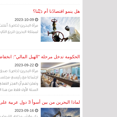
هل ينمو اقتصادُنا أم دَيْنُنا؟
2023-10-09
لمملكة البحرين للربع الثاني من العام 2023، وقالت إن اقتصاد البلاد سجل 
الحكومة تدخل مرحلة "الهبل المالي": انخفاض
2023-09-22
مرآة البحرين (خاص): صدق 
اجتماعا مع رئيسي مجلسي ال
الستة الأولى فقط من هذا ال
لماذا البحرين من بين أسوأ 3 دول عربية على مؤشر «مخاطر الديون»؟
2023-09-16
ذكر مؤشر مخاطر القروض ال