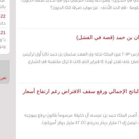
بالت
حكومة -في الحد الأدنى- عن موارد صرف تلك الديون؟
-22
حادة
-21
مان بن حمد (قصة في الفشل)
بـ"
وحو
مرآة البحرين (خاص): في مارس 2013 عين الملك نجله ولي العهد سلمان بن حمد نائبا أول لرئيس
اير التي كانت لا تزال ملتهبة في الشارع.
تغريدات
ن 2023: الدين العام 124% من الناتج الإجمالي ورفع سقف الاقتراض رغم ارتفاع أسعار
في ‏26 سبتمبر/أيلول 2023، أصدر الملك حمد بن عيسى آل خليفة مرسوماً بقانون يرفع بموجبه
42 مليار دولار أميركي).