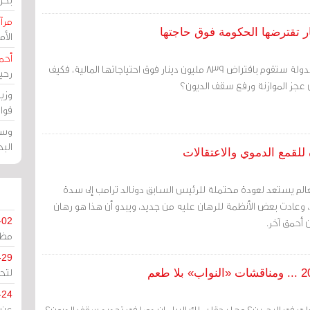
مرآة
الأ
أحم
بموجب هذا المرسوم فإن الدولة ستقوم باقتراض 839 مليون دينار فوق احتياجاتها المالية، فكيف
رحي
ين عجز الموازنة ورفع سقف الديون؟
وزي
قوا
وسط
الب
للقمع الدموي والاعتقالات
لعالم يستعد لعودة محتملة للرئيس السابق دونالد ترامب إلى سدة
، وعادت بعض الأنظمة للرهان عليه من جديد، ويبدو أن هذا هو رهان
 أحمق آخر.
-02
مظل
-29
لتح
-24
علي في البحرين؟ وهل حقا يملك البرلمان دورا في تحديد سقف الديون؟