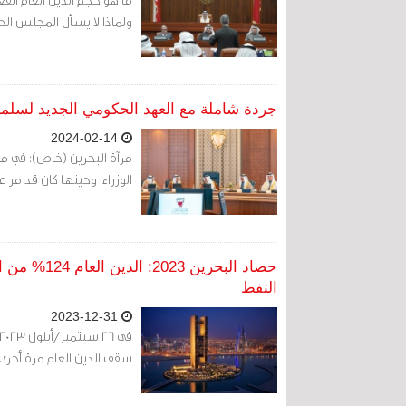
ولماذا لا يسأل المجلس ال
جردة شاملة مع العهد الحكومي الجديد لسل
2024-02-14
الوزراء، وحينها كان قد مر عامان على تفجر ثورة 14 فبر
حصاد البحري
النفط
2023-12-31
سقف الدين العام مرة أخرى، ليصل إلى 16 مليار دينار بحريني (.5