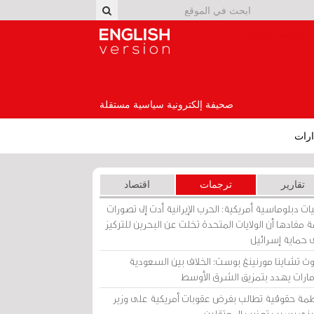
English Version
صحيفة إلكترونية سياسية مستقلة
رات
تقارير
ترجمات
اقتصاد
ات دبلوماسية أمريكية: الحرب الإيرانية أدت إلى تصورات
 مفادها أن الولايات المتحدة تخلت عن البحرين للتركيز
 حماية إسرائيل
ث تشاينا مورنينغ بوست: الخلاف بين السعودية
إمارات يهدد بتمزيق الشرق الأوسط
مة حقوقية تطالب بفرض عقوبات أمريكية على وزير
يني بسبب تعذيب المعتقلين