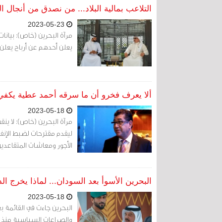
التلاعب بمالية البلاد... من نصدق من أنجال ا
2023-05-23
مرآة البحرين (خاص): بيانات 
يعلن أحدهم عن أرباح يعلن
ألا يعرف فخرو أن ما سرقه أحمد عطية يكفي لزيادة
2023-05-18
مرآة البحرين (خاص): لا ي
ليقدم مقترحات لضبط الإنف
الأجور ومعاشات المتقاعدي
البحرين الأسوأ بعد السودان... لماذا يخرج ا
2023-05-18
البحرين جاءت في القائمة ب
والصراعات السياسية منذ عش