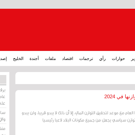
ير
حوارات
رأي
ترجمات
اقتصاد
ملفات
أجندة
الخليج
إصدا
برقي
عامة
ا في 2024
على
ساو
عام مع موعد لتحقيق التوازن المالي، إلا أن ذلك لا يبدو قريبا، ولن يبدو
وال
توازن سياسي يجعل من جميع مكونات البلاد لاعبا رئيسيا
منظ
بحر