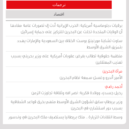
ترجمات
اقتصاد
برقيات دبلوماسية أمريكية: الحرب الإيرانية أدت إلى تصورات عامة مفادها
أن الولايات المتحدة تخلت عن البحرين للتركيز على حماية إسرائيل
ساوث تشاينا مورنينغ بوست: الخلاف بين السعودية والإمارات يهدد
بتمزيق الشرق الأوسط
منظمة حقوقية تطالب بفرض عقوبات أمريكية على وزير بحريني بسبب
تعذيب المعتقلين
مرآة البحرين
الأمير أندرو وغسل سمعة نظام البحرين
أحمد رضي
رحيل جسدي، وولادة فكرية: نصر الله وثقافة تجاوزت الزمن
وزير بريطاني سابق لشؤون الشرق الأوسط متهم بخرق قواعد الشفافية
بسبب دور استشاري في البحرين
وسط انتقادات للزيارة .. ملك بريطانيا يستضيف ملك البحرين في وندسور