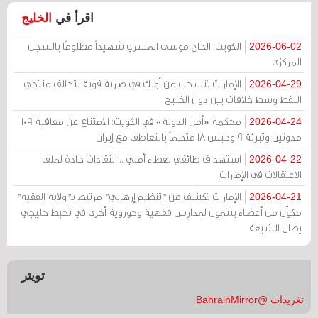
اقرأ في
الخليج
الكويت: الحاج موسى المسري شهيداً مظلومًا بالسجن
2026-06-02
المركزي
الإمارات تنسحب من أوبك في ضربة قوية لتحالف منتجي
2026-04-29
النفط وسط خلافات بين دول الخليج
محكمة «أمن الدولة» في الكويت: الامتناع عن معاقبة 109
2026-04-24
مدونين وتبرئة 9 وحبس 18 متهماً بالتعاطف مع إيران
استهداف طائفي بغطاء أمني .. انتقادات حادة لملف
2026-04-22
الاعتقالات في الإمارات
الإمارات تكشف عن "تنظيم إرهابي" مرتبط بـ"ولاية الفقيه"
2026-04-21
مكوّن من أعضاء ينتمون لمدارس فقهية وحوزوية أخرى في تخبط خليجي
يطال الشيعة
تويتر
تغريدات @BahrainMirror