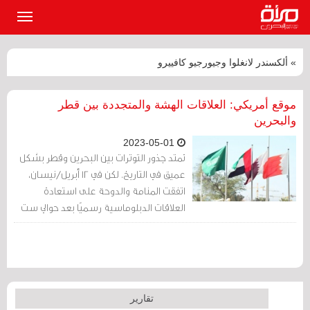
القائمة
الرئيسي
» ألكسندر لانغلوا وجيورجيو كافييرو
موقع أمريكي: العلاقات الهشة والمتجددة بين قطر
والبحرين
2023-05-01
تمتد جذور التوترات بين البحرين وقطر بشكل
عميق في التاريخ. لكن في 12 أبريل/نيسان،
اتفقت المنامة والدوحة على استعادة
العلاقات الدبلوماسية رسميًا بعد حوالي ست
سنوات من كون البحرين أول دولة عربية
تقطع علاقاتها مع قطر في بداية أزمة
مجلس التعاون الخليجي الّتي امتدت من
العام 2017 إلى العام 2021.
تقارير